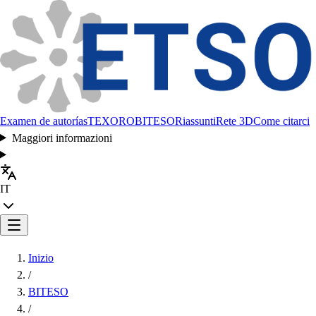
Examen de autorías
TEXORO
BITESO
Riassunti
Rete 3D
Come citarci
Maggiori informazioni
IT
Inizio
/
BITESO
/