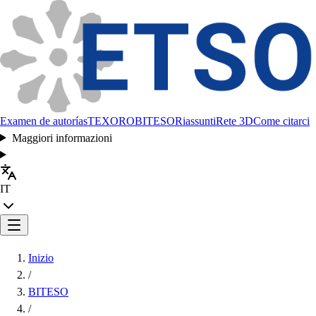
Examen de autorías
TEXORO
BITESO
Riassunti
Rete 3D
Come citarci
Maggiori informazioni
IT
Inizio
/
BITESO
/