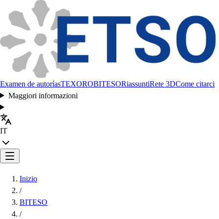
Examen de autorías
TEXORO
BITESO
Riassunti
Rete 3D
Come citarci
Maggiori informazioni
IT
Inizio
/
BITESO
/