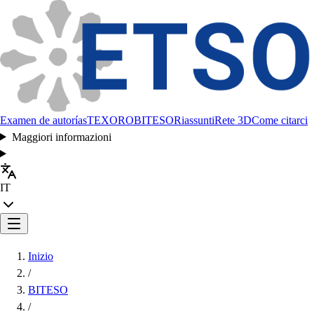
Examen de autorías
TEXORO
BITESO
Riassunti
Rete 3D
Come citarci
Maggiori informazioni
IT
Inizio
/
BITESO
/