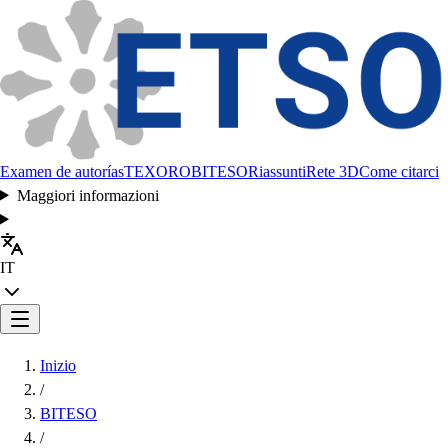
Examen de autorías
TEXORO
BITESO
Riassunti
Rete 3D
Come citarci
Maggiori informazioni
IT
Inizio
/
BITESO
/