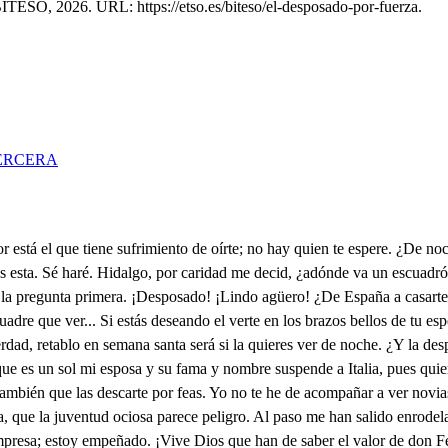
BITESO, 2026. URL: https://etso.es/biteso/el-desposado-por-fuerza.
ERCERA
i desatino, pues quise emprender camino para abrasarme por ver. ¿Es posible que por vella a tal estado me trajo mi desdicha? Este es influjo de alguna enemiga estrella. ¿No tiene el suelo español peregrinas perfecciones?, pues todas son escalones para que subiese el sol. Pasaba por cuantas vía con una afición templada, mas esta hermosa casada turba al sol y vence al día y, así, es inmenso el amor: la primera vez que llego a verla, no amor, es fuego con otra fuerza mayor. ¿Tan bella esa novia está? ¿Viste, entre cándidas luces, en los campos andaluces —que fueron Elíseos ya—, jugar al templado abril, galán, vestido a colores, manso truhan de las flores; soplo de él habrá sutil? ¿Viste con rosadas huellas en carroza de rubíes sobre nubes carmesíes pasar abollando estrellas el alba y, con tierno lloro, la boca bañada en risa, del lirio a la manutisa que ciñe en púrpura y oro vestir de granos nevados, formando, del sol seguras, salvillas de perlas puras en las mesas de los prados? ¿Viste, Castaño —¡ay de mí!—, botón de tierno clavel que es a la vista pincel retocado en carmesí? ¿Viste la ampollada rosa que ostenta al peinarse el día blasones de Alejandría entre soberbia y hermosa? Pues con la mujer que vi, tirana de mi albedrío, el sol, el alba y rocío, rosa, clavel y rubí, celajes, púrpura y oro, auras, estrellas y luces es sombra, si lo reduces al imposible que adoro. ¿Viste un mozo a lo tudesco que hacia el toro se adelanta y en el cuerno lo levanta por los pliegues del gregüesco? ¿Viste un pelón marquesote desde el jueves en ayunas que, entrando a las aceitunas queda a pagar el escote? ¿Viste, queriendo enmendar un preso el pasado yerro, que, apelando del destierro, le condenan a azotar? Pues marquosote en ayunas vendiendo el oro y el moro, mozo en los cuernos del toro azotado y aceitunas —sin lo más que no refiero por solo no darte enfado—, todo es sombra, comparado a un amante majadero. ¡Necio estás! Es elección hecha por discurso mío, poder tiene en mi albedrío, suyos mis afectos son. Pluguiera a Dios y esta fuera la que mi esposa ha de ser. Pues, señor, ¿qué hemos de hacer de Alejandra? ¿No es quimera tu amoroso pensamiento? Cuando ya a casarte vienes, ¿ajena mujer previenes al turbado entendimiento? Preguntemos por tu padre, que alma y mujer te percibe. Aunque la fama me escribe, no hay belleza que me cuadre después que vi esta mujer. Mueran todos. ¡Vejigazo! Señor, ya ha llegado el plazo para enseñarme a correr, por un solo Dios te ruego que no nos coja el edito. Cuando es ajeno el delito ha de turbarse el sosiego. ¿No estás conmigo? No sé, ni aun en mí pienso que estoy. Rayo de sus vidas soy. Señor, en Adán pequé y, aunque yo no lo comí, sospecho que hablan conmigo, yo las olivas bendigo y en poltrona paz nací. ¿No hay defensa que me ampare ni valor que me defienda? Cielos, ¡socorredme ahora! De mujer son estas quejas, escucha. Un hombre descubro, ruego a Dios que tenga prendas de hombre noble. Caballero que para mí bien lo seas, una mujer desdichada a tu valor se encomienda si acaso ajenas desdichas mueven tu pecho a clemencia. Huyendo vengo de mí porque en mi pecho se encuentran peligros que me amenazan, desdichas que me cercan. El tálamo adonde estaba en monumento se trueca y las luces de mis bodas van descubriendo tragedias. Confieso que soy culpada y que merezco más penas, si acaso no me disculpan las que se casan por fuerza. Galán es el conde