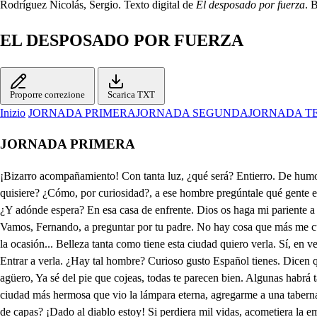
Rodríguez Nicolás, Sergio. Texto digital de
El desposado por fuerza
. 
EL DESPOSADO POR FUERZA
Proporre correzione
Scarica TXT
Inizio
JORNADA PRIMERA
JORNADA SEGUNDA
JORNADA T
JORNADA PRIMERA
¡Bizarro acompañamiento! Con tanta luz, ¿qué será? Entierro. De humor está el que tiene sufrimiento de oírte; no hay quien te espere. ¿De noche entierro? Apurar, pues ¿no se puede enterrar un muerto cuando quisiere? ¿Cómo, por curiosidad?, a ese hombre pregúntale qué gente es esta. Sé haré. Hidalgo, por caridad me decid, ¿adónde va un escuadrón tan honrado y rico? Es un desposado a quien esperando está la boda. ¿Y adónde espera? En esa casa de enfrente. Dios os haga mi pariente a la pregunta primera. ¡Desposado! ¡Lindo agüero! ¿De España a casarte vienes? ¡Alegres señales tienes! Verte con tu esposa espero mañana. Vamos, Fernando, a preguntar por tu padre. No hay cosa que más me cuadre que ver... Si estás deseando el verte en los brazos bellos de tu esposa y has llegado a Nápoles, que has dudado el gozar por los cabellos la ocasión... Belleza tanta como tiene esta ciudad quiero verla. Sí, en verdad, retablo en semana santa será si la quieres ver de noche. ¿Y la desposada de ahora ha de estar tapada, Castaño? Pues ¿qué has de hacer? Entrar a verla. ¿Hay tal hombre? Curioso gusto Español tienes. Dicen que es un sol mi esposa y su fama y nombre suspende a Italia, pues quiero ver si es bella esta mujer y servirá entrarla a ver acreditar nuestro agüero, Ya sé del pie que cojeas, todas te parecen bien. Algunas habrá también que las descarte por feas. Yo no te he de acompañar a ver novias. Pues espera, que al punto salgo. Quisiera, ya que merecí llegar a la ciudad más hermosa que vio la lámpara eterna, agregarme a una taberna, que la juventud ociosa parece peligro. Al paso me han salido enrodelados unos pocos de embozados, mas ¿si estos fuesen acaso merchantes de capas? ¡Dado al diablo estoy! Si perdiera mil vidas, acometiera la empresa; estoy empeñado. ¡Vive Dios que han de saber el valor de don Fernando y que le están aguardando con hacienda y con mujer su padre y deudos! Advierte que es empresa peligrosa. Horacio, y, si se desposa, ¿habré echado buena suerte? Si ha entrado el conde Ursino a ser de Alejandra esposo, no es acometer furioso, el valor abre el camino. En el peligro mayor ya Alejandra está avisada porque la casan forzada y tiene a mi primo amor, que, aunque no se han visto, suele ser la fama buen tercero, robarla esta noche espero aunque Italia se desvele en mi agravio y su venganza. Mucho te debe el ausente Fernando. Es nuestro pariente y por las prendas que alcanza de valor, sangre y nobleza merece todo favor, que, pues nos presta el valor su padre, que es la cabeza de nuestra casa, es muy justo que por él nos arriesguemos. Muchas consultas tenemos. ¡Vive Dios que es grande el susto que me dan!, que echo de ver que atrás hay bultos feroces, aquí han de molerme a coces salvo mejor parecer. Fernando, aunque yo también te conozco por la fama, tu sangre y valor me llama, que no pareciera bien, cuando a Nápoles llegaras y entre tus deudos te vieras, que esta afrenta recibieras primero que la vengaras. Hecha hallarás la venganza antes que el agravio veas. Pues que vengarle deseas, anima tu confianza. ¡Por Dios que por esperar me he visto —en salud se cuente— a pique de delincuente! ¿Cómo se podrá copiar su incomparable belleza para hacer retratos fieles si no presta sus pinceles la misma naturaleza? No he visto —después que veo— tan hermosa admiración del sentido. En conclusión, refocilaste el deseo. ¿Qué hay de novia? ¿Qué ha de haber? Paciencia en m