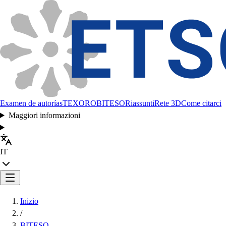
Examen de autorías
TEXORO
BITESO
Riassunti
Rete 3D
Come citarci
Maggiori informazioni
IT
Inizio
/
BITESO