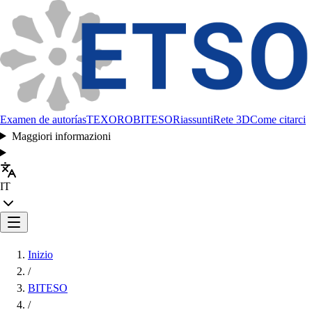
Examen de autorías
TEXORO
BITESO
Riassunti
Rete 3D
Come citarci
Maggiori informazioni
IT
Inizio
/
BITESO
/