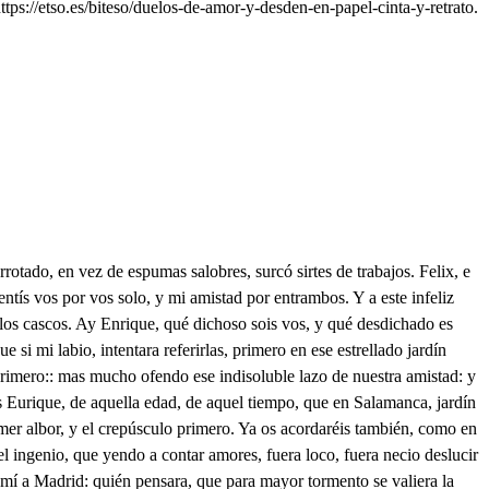
ps://etso.es/biteso/duelos-de-amor-y-desden-en-papel-cinta-y-retrato.
 y parece que pena, pena, y parece que llora. Esta tarde, como sabes, por divertir la fatiga, a ver Lisarda mi amiga salí con mis penas graves; y cuando en ese zafir el Sol, bello rosicler, o moria por nacer, o nacia por morir; al volver a casa, osados dos me quisieron robar, pero llegando a apelar al tribunal de los hados, a un caballero encontré a quien la vida debí, y este caballero vi, y advertí que Felix fue. Con que estoy en lid igual, de amor y honor combatida, a un amante por mi vida, y a un traidor para mi mal. Mira, pues, como he de arder en tan estraño sentir, si de este tengo de huir, y a aquel he de agradecer. Felix en Madrid está? no faltará Salchichón. Ay Inés, que el corazón mi mal adivina ya! Ay Felix, cuan engañados están de mí tus recelos! mas qué mucho, si los celos nos han de hacer desdichados? Señora un hombre hasta aquí se ha entrado, y no sé quién es. Pues cierra esa puerta Inés, no dejes entrarle así. . Para qué ingrata homicida, la puerta quieres eerrar, si abierta dejas estar la que me quita la vida? Cierra tus ojos, verás mi mal curado; que sí yo cegué porque te vi, ciega tú, porque vea más: pues que al mirar el rigor de esos tus dos soles bellos, que haré yo infeliz, si de ellos Hombre, Don Juan, o quién eres, como ciego, como osado, profanas así el sagrado que se debe a las mujeres como yo? cómo intentaste tal atrevimiento? Di, bella Beatriz, como así con tus ojos me mataste? Mira que al rigor esquivo de aquese dolor incierto, o soy un viviente muerto, o soy un cadáver vivo. Mira:: . No quiero mirar. Oye:- . No quiero oír. Advierte::- No hay que advertir. Escucha::- No hay que escuchar. Idos Don Juan, o violento el furor de mis dos ojos, os ha de dar por despojos a los átomos del viento. Señora, ofender jamás vuestros soles pretendí, yo me iré, pues puedo así Ay señora, mi señor sube ya por la escalera! Fortuna, de esa manera acrecientas mi dolor! Señor Don Juan, si mi llanto puede enmendar vuestro error, como noble, por mi honor mirad. . Sí, Beatriz, y tanto por él miraré ofendido, como mirara obligado, que tiendo yo el desdichado, he de ser el escondido. . Hija, Beatriz, yo pensaba que ya retirada fueras a estas horas. . Yo, señor, es perando que vinieras, de ver mi amiga Litarda di cuidadosa la vuelta; mas tu señor, como::- Luego he de salir, que unas nuevas me dieron de cierto amigo. Inés, no cierres la puerta, mientras que dentro mi cuarto me importa una diligencia. . Inés, saca luego a ese hombre; pero aguarda, tente, espera, que allí sentí ruido: cielos, cuando acabarán mis penas! Pensarás Beatriz ingrata, que otra vez a la cadena me vuelvo de tu prisión; pero mal piensas, mal piensas. Ay señora, que tu padro vuelve! . Que no haya comedía sin padre, ni sin hermano! Ay Felix! ahora es fuerza que no te vea mi padre. Qué quieres ingrata, fiera, que me esconda? no es posible. Felix mío. Cruel sirena, que adormeces con el llanto sin que aproveche la cera. se dijo por esa treta. Ya encontré lo que buscaba, que en la última gabeta estaba del escritorio: tened esa puerta abierta, que luego pienso volver. . Ley es en mí la obediencia. Inés, saca luego al punto esos dos hombres, no sea que nos falte la ocasión, pues las desdichas nos cercan. quisiera mi dilige