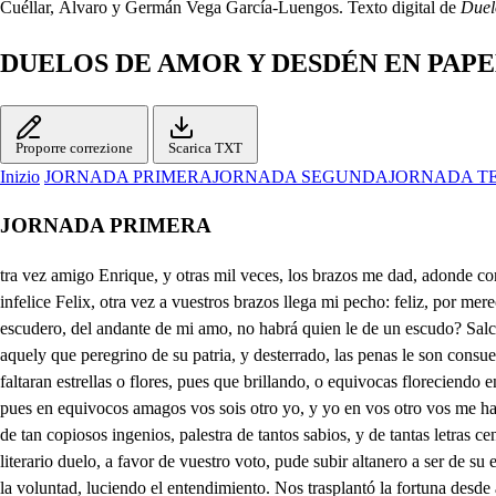
Cuéllar, Álvaro y Germán Vega García-Luengos. Texto digital de
Duelo
DUELOS DE AMOR Y DESDÉN EN PAPEL
Proporre correzione
Scarica TXT
Inizio
JORNADA PRIMERA
JORNADA SEGUNDA
JORNADA T
JORNADA PRIMERA
tra vez amigo Enrique, y otras mil veces, los brazos me dad, adonde consagre mi amistad en holocaustos la tabla de ese bajel, que perdido y derrotado, en vez de espumas salobres, surcó sirtes de trabajos. Felix, e infelice Felix, otra vez a vuestros brazos llega mi pecho: feliz, por merecer el contacto de su nudo; e infeliz, pues que vuestros sobresaltos los sentís vos por vos solo, y mi amistad por entrambos. Y a este infeliz escudero, del andante de mi amo, no habrá quien le de un escudo? Salchichón? . Amigo caro? Bebi ayer tanta cerbeza, que no tengo humo en los cascos. Ay Enrique, qué dichoso sois vos, y qué desdichado es aquely que peregrino de su patria, y desterrado, las penas le son consuelo, y las dichas sobresalto! Tantas son vuestras desdichas? Son tantas, que si mi labio, intentara referirlas, primero en ese estrellado jardín faltaran estrellas o flores, pues que brillando, o equivocas floreciendo entre mátices y rayos, los astros relucen flores, las flores relucen astros. Primero:: mas mucho ofendo ese indisoluble lazo de nuestra amistad: y pues en equivocos amagos vos sois otro yo, y yo en vos otro vos me hallo, dejad de ser vos yo un poco, y yo seré vos un rato. Ya os acordaréis Eurique, de aquella edad, de aquel tiempo, que en Salamanca, jardín de tan copiosos ingenios, palestra de tantos sabios, y de tantas letras centro, nuestra ociosa juventud entre libros y argumentos, consumió el primer albor, y el crepúsculo primero. Ya os acordaréis también, como en literario duelo, a favor de vuestro voto, pude subir altanero a ser de su escuela Apolo, y de una catedra Febo. Pero dejemos aparte estos dijes del ingenio, que yendo a contar amores, fuera loco, fuera necio deslucir la voluntad, luciendo el entendimiento. Nos trasplantó la fortuna desde aquel felice cielo, a vos, como astro nativo, a vuestra patria Toledo, y a mí a Madrid: quién pensara, que para mayor tormento se valiera la fortuna de las dichas y trofeos! Dígalo yo, pues surcando de Salamanca a mi puerto, allí todo fue ventura, aquí todo desconsuelo; allí canté yo mis triunfos, aquí lloro mis tormentos; allí atrevido Faetonte, rasgué cuadernos del cielo, y aquí despeñado surco un Meridiano de incendios. Llegué a Madrid, y mis brazos apenas eché a su cuello, cuando madrastra, no madre, me echó otra vez de su pecho; pues a Flandes desterrado entre balas, entre fuego, mariposa de mi amor, quedé a sus vislumbres muerto. Mas diréis, cual fue la causa de tal mal, de tal tormento? y dudáis bien; pero ahora importa estéis más atento. Libre viví de las flechas de aquel tirano Dios ciego; poco cursado en su escuela, en su campo poco diestro, hasta que de mi envidioso, previno contra mi pecho el mayor rayo de luces, el más fiero arpón sangriento. Vi una hermosura (mal dije) miré (tampoco es aquesto) admiré (poco reparo) reparé (no, no lo acierto) cegué: cegué dije? ahora decir confesar os puedo, que lo he dicho de una vez; pues que al mirar sus reflejos, si entré cobarde y con vista, retiré cobarde y ciego. En aqueste amor Narciso, de un día los cuatro tiempos pasé, pues que en la mañana, rendido ostente desvelos; al mediodía constante, de un sol sufrí los desprecios; a la tarde vi favores en el iris de su cielo; y en la noche de mi dicha celoso lloré tormentos; pues que en metasora frágil de flor que deshoja el cierzo, vi, ostenté, lloré, sufri a la 