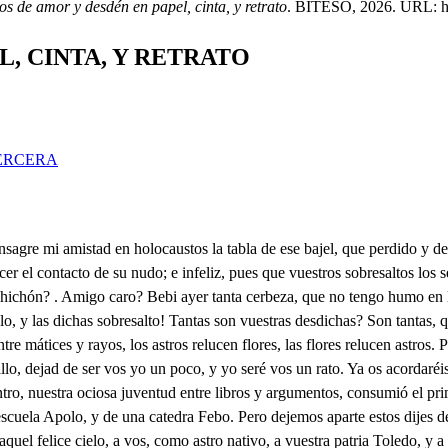
s de amor y desdén en papel, cinta, y retrato
. BITESO, 2026. URL: htt
, CINTA, Y RETRATO
ERCERA
mañana desvelos, desprecios al mediodia, y al fin favor y tormentos. Una noche, infausta en fin, hidra infernal de mis celos, guiado de una criada Mercurio de mis deseos, entré en su casa, y apenas en ella dichoso llego, cuando llegué apenas, pues al repetir mis afectos a aquella esfinge tirana, reparo, oigo, escucho, siento que al ruido de cuchilladas iban a un hombre siguiendo, diciendo: . . Muere traidor. Válgame el cielo! los ecos de mi voz son estas voces. Y aún las cuchilladas creo. No hay quien mi vida tocorra? Voz es de mujer: qué pienso que a socorrerla no voy? Caballero, si los cielos en vuestro valor:: qué miro! Señora alentaos: qué veo! No es Don Felix? Ay amor! No es esta Beatriz? Ah celos! Mas qué repato? Qué admiro? mujer::- . Hombre, si los cielos en vuestro valor infunden las, prendas de caballero, a una mujer, por mujer, por infeliz, a quien fieros quisieron robar dos hombres, dejando mi criado muerto, amparad, pues veis que si::- Calla, calla que no quiero aunque olvide lo galán, olvidar lo caballero. Enrique, guiad esa dama en el más seguro puesto que ella gustaré: ah tirana, celos añades a celos! Don Felix:: . Vamos señora. Yo quitaré tus recelos. . Salchichón, quédate tú. Yo señor, ni voy ni quedo. Muera el que impidiere osado::- Muera el que intentare fiero::- Mis intentos: mas Don Felix::- Tal traición: pero Don Diego::- Vos con la espada en la mano? Vos irritado el acero? Qué ocasión? . Qué canta? Oíd: Yo intenté ciego y resuelto, Jove de una fiera Europa, Paris de un prodigio griego robar una dama, y cuando atropellé mis intentos, entre el ruido de las armas se escapó mi ingrata huyendo, y al seguir amante Clicio de sus rayos los reflejos, os hallé a vos nuevo Marte, fulminando vuestro acero. Si habéis visto aquese sol, decidme amigo:- . Don Diego, no se que dama buscáis, que Europa, sol o lucero; solo sé, que al ver las armas prevenir contra mi pecho, saqué mi espada, hasta que pude amigo conoceros; y así ved en que serviros puedo mi valor y esfuerzo. Perdonad amigo, que es forzoso realzar el vuelo hasta encontrar esta garza, a quien neblí astuto y fiero seguí. . Don Diego esperad, no podré saber (ay cielos!) quien sea esa dama? . No, Solo en vuestra mano dejo esa copia, ese retrato en que veáis sus va que le rompen los sesos Ah señor. Cruel fortuna, solo me faltaba aquesto! Qué es de Beatriz se conoce de la Luna a los reflejos. Ah infiel tirana homicida! no me basta por tus celos el ir desterrado a Flandes? No bastaba, que en el riesgo que te amenazó, la vida te diesen mis sentimientos, sino que aquese retrato, áspid de flores envuelto, puñal en color forjado, entre pócimas veneno, comunique a su contacto, el atosigado aliento? Dime ingrata, si otro amante se corona de trofeos, si merece tus borrones, si se encumbra en tus desvelos, qué esperanza dejas falsa, a un corazón por ti muerto? Y tú, retrato, que fuiste áspid, puñal y veneno, has de ser para mi amor antídoto de mis celos. Salchichón, sígneme, y calla. Seré una estatua de hielo. Bearriz falsa:- . Inés liviana::- Aunque ofendes mis afectos:- Aunque casques mis halagos::- Sabor constante mi pecho En amor tan lacayuelo seré, aunque me veas sano, Quítame Inés este manto. Cunsada señoral vienes. Cansada sí, razón tienes, aqueo la fortuna tanto me en pena tal, an tal desdén, Qué te entristece señora? El corazón con tal pena, llora,