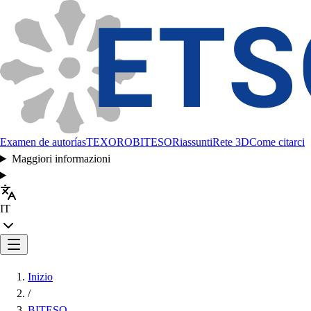
Examen de autorías
TEXORO
BITESO
Riassunti
Rete 3D
Come citarci
Maggiori informazioni
IT
Inizio
/
BITESO