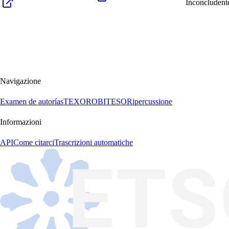
Inconcludent
Navigazione
Examen de autorías
TEXORO
BITESO
Ripercussione
Informazioni
API
Come citarci
Trascrizioni automatiche