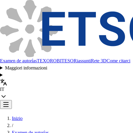
Examen de autorías
TEXORO
BITESO
Riassunti
Rete 3D
Come citarci
Maggiori informazioni
IT
Inizio
/
Examen de autorías