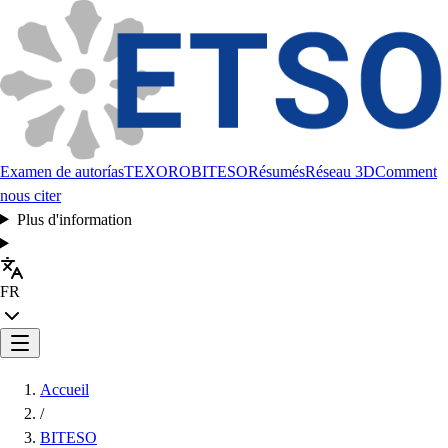
Examen de autorías
TEXORO
BITESO
Résumés
Réseau 3D
Comment
nous citer
Plus d'information
FR
Accueil
/
BITESO