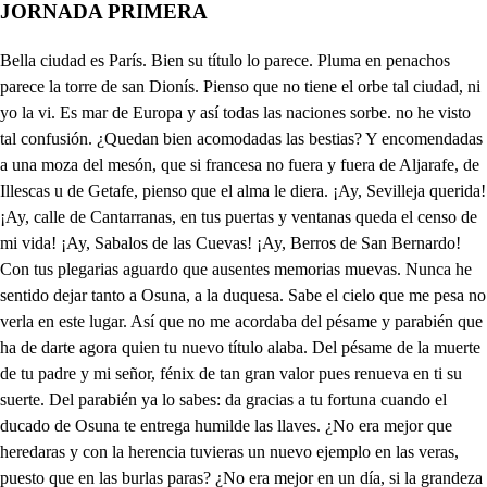
JORNADA PRIMERA
Bella ciudad es París. Bien su título lo parece. Pluma en penachos parece la torre de san Dionís. Pienso que no tiene el orbe tal ciudad, ni yo la vi. Es mar de Europa y así todas las naciones sorbe. no he visto tal confusión. ¿Quedan bien acomodadas las bestias? Y encomendadas a una moza del mesón, que si francesa no fuera y fuera de Aljarafe, de Illescas u de Getafe, pienso que el alma le diera. ¡Ay, Sevilleja querida! ¡Ay, calle de Cantarranas, en tus puertas y ventanas queda el censo de mi vida! ¡Ay, Sabalos de las Cuevas! ¡Ay, Berros de San Bernardo! Con tus plegarias aguardo que ausentes memorias muevas. Nunca he sentido dejar tanto a Osuna, a la duquesa. Sabe el cielo que me pesa no verla en este lugar. Así que no me acordaba del pésame y parabién que ha de darte agora quien tu nuevo título alaba. Del pésame de la muerte de tu padre y mi señor, fénix de tan gran valor pues renueva en ti su suerte. Del parabién ya lo sabes: da gracias a tu fortuna cuando el ducado de Osuna te entrega humilde las llaves. ¿No era mejor que heredaras y con la herencia tuvieras un nuevo ejemplo en las veras, puesto que en las burlas paras? ¿No era mejor en un día, si la grandeza te mueve, gustar en tiempo tan breve de excelencia y señoría? Ya te llamaré excelencia, ya el respeto irá adelante, pues no ha de entrar en menguante la luna de tu potencia. ¿Dónde vamos sin saber en qué habemos de parar? Solamente con callar podrás mis intentos ver, sin que salga de tu pecho eternamente mi nombre. Haz cuenta que soy un hombre de bronce u de mármol hecho. No hablare más que un zorrillo, aunque serlo yo no es mengua. Desde este punto la lengua la pasaré al colodrillo, y de esta suerte jamás se oirá el eco de mi acento, y será un poco de viento cuanto hablaré por detrás. Y siendo de esta manera sin que en el son se repare cuanto por detrás hablare podrás tener por quimera. Linda traza fue tener las postas tan prevenidas. Las eses traigo molidas de saltar y de correr, pues mi posta endemoniada parecía en los atajos con pasos altos y bajos música desconcertada. Pudiérades baratar dos calabazas enteras ¡Oh, cuál traigo si lo vieras el arrabal circular[GV1]! Y si el último jamón desnudo al fresco lo echara cualquier ciego lo juzgara por pedazo de salmón. Quedose la mota en pie y sin la mota volamos. De cuanto en ella hilamos ni una mota le dejé Por Dios, que el teniente Pardo que ha de volverse amarillo. Aquí está la del perrillo y a tu lado soy Bernardo, y si vienen mil roldanes enjertos en un soldán con los juanetes de un Juan los haré polvos de Juanes. Mal conozco la destreza de este español andaluz. ¡Oh, lo que hablas, Jesús! Son vagidos de cabeza, porque esto del no beber causa grandes desvaríos. Presto alentarás tus bríos. Eso ¿cómo podrá ser si donde quiera que voy con cerveza me convidan? Deja que mis fuerzas midan lo que puedo y lo que soy, que yo juro de ponerte. en gran descanso y quietud. El beber bien es salud, cuanto el no beber es muerte. Con la priesa me olvidé en la Mota de Medina de una bota peregrina que cuero algún tiempo fue de virtud dan singular ni te admire ni te asombre, que a dos tragos pondrá un hombre a guisa de pelear. ¡Viva Enrico, viva Enrico! Viva muy enhorabuena. Brava gente y bulla suena. A saber lo que es me aplico. Todo esto es fiesta, y por ella anda París de alegría. Viva la reina María de los Médicis estrella. El Rey se casa sin duda con la hermosa serafín del gran duque florentín. El tiempo las cosas muda. ¿No decían que este rey era hereje, era verdugo de la Iglesia? Ya en el yugo de la católica ley habrá puesto su corona. ¿No veremos la ciudad? Despasio estás en verdad. Poco el verla me aficiona. Vamos a Flandes, Osuna. a emprender cosas más grandes, porque solo apunta [a] Flandes la mira de mi fortuna. Allí el Girón celebrado se ha de acrisolar perfecto, y si he vivido inquieto, tengo de morir honrado. No sabrá España de mí, cómo ni en qué parte estoy hasta que sepan quién soy, pues han sabido quién fui. Bien haces si en eso das, tope el vivir donde tope. Ya ves que quedó don Lope como racimo de agrás. Ahorcáronlo al pobreto último fin de sus menguas. Quitose de malas lenguas y murió como discreto don Diego Ponce en Sevilla huyendo el mundo vario anda hecho un santulario dando a todos maravilla. Los demás de la Quinola rapándoles las guirnaldas les refrescó las espaldas una penca de escarola, y tiénente obligación las galeras españolas, pues has poblado sus olas con gente de guarnición. ¡Viva la universidad, pues le viene a dar la mano rey tan valiente y cristiano! Mironos Dios con piedad. Francia, que su nombre adora, tendrá quietud y sosiego, viendo que se templa el fuego cielo un tiempo y Troya agora. Lástima, Lampercio, es desdicha, afrenta y tristeza que un reino que fue cabeza venga a verse en tantos pies, tantas guerras, tantos males, tantas muertes, tantas penas. Bien merecen sus cadenas tragedias tan desiguales, que esto de dejar a Dios y apartarse de su ley ni hay paz, gobierno, ni ley. ¿Qué sentís, Dionisio, vos, que sois de la astrología sujeto tan peregrino? No sé qué influjo divino a tratar de esto me guía. No hallo por su ascendente que ha de lograrse este rey. Bárbara, por cierto, ley, en la opinión de la gente. Venus la mira en cuadrante, Saturno influye inquieto, sin que benévolo aspecto pueda hallarse semejante. Trino está el sol y la luna le mira siempre contraria. siempre fue la ciencia varia, que entiende de la fortuna deja de hablar judiciario. Puntos para escuela son. No hay astro en toda ocasión que no le mire contrario. Si es que habemos de salir en la máscara, ya es tarde. No es bien que Ricardo aguarde. Alto, a vestir, a vestir. Este nos podrá decir que parece algo entendido. Ah, caballero, ¿qué ha sido la fiesta de este lugar? Díganos quién o por quién hacer tal fiesta conviene. ¿Vos solo sois peregrino de esta gran Jerusalén? Somos dos pobres soldados, peregrinos, forasteros, porfiados, tristes y fieros, de nuestra patria arrojados. Quien lo dijo no se engaña. Autor fue de ingenio igual que es la patria natural la más ajena y extraña. Regla es de Filosofía buscar la piedra su centro y pasando más adentro la sutil astrología por influencias secretas los que en tierra ajena aspiran por buscar valor los miran benévolos los planetas. Astrólogo sois. No hay más: vos perderéis el juicio. Bastante señal e indicio de tu grande ingenio das, pero dinos la ocasión de alegría semejante. Diré la causa bastante mientras me das atención. Hoy se corona en París Enrico cuarto de Francia, nieto de Luis, a quien por la luz de la celada en una infelice justa la corta astilla de un asta dio muerte, cuya tragedia notoria en el mundo pasa. El príncipe Luis, su hijo, ciñó las sienes gallardas de la corona invencible que tres lirios la acompañan. Casose en su edad florida con aquella reina santa, María Estuarda, a quien La inglesa Isabel tirana alevosamente cortó la católica garganta. Por Luis a quien la muerte sus floridos años rasga por faltar el heredero llamó la sangre cercana a Enrico, tercero rey de Polonia y de Crolanda, que lo fue por elección. Vino a París, donde estaba en un fraile dominico su desdicha disfrazada. Diole muerte en Ediburg, por cuya tragedia amarga a Enrico cuarto apellidan que en paz el cetro gozara a no apartarse del premio de la iglesia. Dando entrada a mil errores e injurias contra la Iglesia romana. Amparó los hugonotes, que la libertad ampara llamando conciencia libre a lo que es conciencia larga. Con esto el santo Clemente, padre de la Iglesia santa, le priva como incapaz del acción derecha y casta. Descomulgole en efeto, donde por sus bulas manda que ninguno le obedezca, y a sus vasallos desata de la liga y juramento que como a señor le guardan. Justo castigo del cielo al que su ley desampara. Francia, humilde y obediente a las censuras del papa, que el hombre que no la teme no tiene miedo a su alma, al pontífice obedece y contra Enrico levanta las lises de oro perdidas si ya en poco respetadas. El reino al fin dividido con que al recurso se arroja de la coluna de España el católico Felipe, sabio rey y gran monarca, al pobre rey no socorre, piedad perfecta y cristiana, con su ejército de Flandes vino el Príncipe de Parma, Farnesio Colona, digno de bronce, mármol y estatua. Mediante aqueste socorro respiró la opresión larga de esta infelice corona, madre un tiempo y ya madrastra. Contar las guerras civiles, los asaltos, las batallas, los casos, pestes y hambres, miserias, desdichas, plagas, que ha padecido este reino en seis años de distancia será contar las arenas que el piélago inmenso baña. Solo te digo que ha sido Enrico en guerra tan larga el soldado más valiente que desde Roldán se halla, desde el príncipe Lotario, que vio muertos en campaña más de doscientos mil hombres no habido miserias tantas. Mas Dios, que piadoso mira desde las esferas altas, un reino que fue afligido las de su fe soberanas inspiró en el ciego Enrique, que en aquel letargo estaba del sueño de sus locuras, y arrepentido se espanta. Vuélvese a Dios y en un punto tan otro del que fue se halla que nuevo de su ventura envidia lo que le falta impetra en Roma a Clemente el escalón de la gracia que aquesta es la absolución si sus méritos la alcanzan. Llora Clemente de gusto y en las siete iglesias santas de la gran máquina Roma un jubileo dilata. Gánale él mismo descalzo, pidiendo a Dios en su alma por inspiración divina, al santo yugo le traiga. Absolviole al fin, y hoy en París con fiestas varías la absolución se celebra, de todos tan deseada. El cardenal de Joyosa en público la relata, dándole la penitencia congruente a sus desgracias. Hincose el rey de rodillas, y por las mejillas blancas de su heroico rostro vierte más aljófares que el alba. La reina doña María de Médicis, noble hermana del gran duque de Florencia, en el acto le acompaña. Velose también con ella, aunque ya le ha dado a Francia, en el príncipe de Conde el mayorazgo que aguarda. A pie vienen