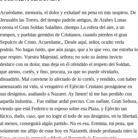
Acuérdame, memoria, el dolor y exhalaré mi pena en mis suspiros. De Jerusalén las Torres, del tiempo padrón antiguo, de Arabes Lunas corona el Gran Soldan Saladino. (tiempo La esfera del aire, a un rompen, y pueblan gemidos de Cristianos, cuando pierden el gran Sepulcro de Cristo. Acuerdame,, Desde aquí, señor, oculto verla podrás. No hagas ruido, que aún juzgo, que a lo que veo, me estorba lo que respiro. Vuestra Majestad, señora; no solo su ánimo invicto desluce con su dolor, mas deja en él ofendido el respeto del Soldan, que atento, cortés, y fino, procura, ya que no puede olvidarlo, disuadirlo. Mal conviene lo afectado de lo cortés, y rendido, con haber amenazado mi vida, si vengativo el Ejército Cristiano prosiguiese en sus designios, asaltando a Nazaret. Ay Iimen! tú me has perdido con aquella industria. . Fue militar ardid preciso. Con suélate, Gran Señora, viendo que está Federico tu esposo sobre esa Plaza, y Ejército tan lúcico, dudo, caso, que no logre el todo de sus designios, en tu libertad, al menos, conseguirá algún partido. No es esa, Erminia, mi pena, que solamente me aflijo de estar hoy en Nazareth, donde profanada miro la Casa, en que le anunció a María el Paraninfo la Encarnación Misteriosa del Verbo Sacro Divino; y el mismo Sagrado Albergue; el umbral, y el techo mismo, donde lo más de su vida habitaron Madre, y Hijo; mas tu ignoras el misterio. Le ignoro, pero le admiro, con tal ternura, señora, que atenta a vuestros conflictos, mil veces yo maldiciendo mi valor, me he arrepentido de haberos traído ha ellos. Cómo en ocultos latidos, a Erminia, muda la sangre, da de su origen avisos, (mata, Vete Ismen, que aunque me a hablarla me detérmino. Enternecida, por eso gusté de oír repetido el estrago de la Gran Jerusalén, si examino, que la Música en los males, tan grandes, tan excesivos, solo divertirlos sabe, cuando acompaña a sentirlos, Solo queda de su estrago la memoria en el castigo; pues aún hoy de su cadáver, las rui nas son edificios. Deja el tiempo a la soberbia, en cada ruina un aviso; porque de tan grande estrago, aún el temor es indicio. Perdonadme, que yo llegue a estorbar, lo divertido de vuestras ansias, señora; que habiendo notado, y visto, que en fin es dolor el que os récrea compasivo, ya que no puedo evitarlo; me he resuelto a interrumpirlo. Guarde a vuestra Majestad el Cielo félices siglos: No sé si muestre al Soldan, que sus ansias he entendido: pero si a su atrevimiento es imposible el castigo, culpe que ignoro, y no llegue a presumir, que permito, que un enojo desarmado, añade a la ofensa brío; y en mí le pondrá el saberlo, en la senda de decirlo; no sea, pues, mi entendimiento cómplice en su desatino, que tiemblo yo a mi razón, y estoy cobarde conmigo: o como el ser Grandes, es fortuna aún en los delitos! Qué tiemble yo a una mujer! La Letana conmigo vaya, que en esto de espía lo peor es lo perdido; pues bien dice el nombre, cuanto es arriesgado el oficio, (llaneza No he visto mejor de entrarse dentro; oye amigo, salga fuera del jardín, piensa que es esto baldio? No vi jardín de Comedia; que hasta hoy haya tenido quien le guarde. . Vaya fuera, que está dentro de este sitio el Soldan. . Todos cabemos, El desenfado es muy lindo, vaya fuera, o por Mahoma. Sois un Morillo atrevido; con un hombre como yo os metéis? . Señor, suplico a vuestra, que se yo qué, que no sé lo que me digo; él sin duda tiene entrada, pues responde tan altivo. En los Palacios no hay cosa como ser introducido: vive Dios, que este ha pensado que soy algo. Preveniros quisiera. . Callad. Qué es eso? Mal hayan, amen, mis gritos, que está aquí el Soldan, hoy muero, hay mi pesquezo querido, que de inflamación de esparto, te amenaza un garrotillo; yo no escurro el lazo, y tú tendrás lazo escurridizo. Isbella? . Señora, él es. Ya las dos me han conocido. Calla. . Señor, este Moro, hasta tu presencia quiso entrar, advértile yo; y él. . Mira, que a tu servicio importa, señor, este hombre, que es espía, que yo envío a los Cristianos, y viene a decir lo que ha entendido; disímula por la Reina, que luego hablará conmigo: llégate Adalat, no temas. Erminia al Soldan le ha dicho lo que piensa que soy yo, pues con ella, que soy, finjo de cuatro costados Moro; un poco de él me retiro, porque no sé si a este Perro olerá bien el tocino. De qué te turbas? . Señor, tengo el valor quebradizo, y es tu semblante de hierro, para un ánimo de vidrio. Quien para lo que a fingir, voy me prestará aquel brío, con que miente en su linaje cualquier Hidalgo postizo? De un balcón de vuestro cuarto cayó, señora, este libro de memoria, álcele yo, y mirándole tan rico, conocí luego en la zapa, en su verde pergamino, claveteadas vuestras Armas, dibujo bien exquisito, sin más color, que tachuelas, ni más pincel, que el martillo, conocí ser vuestro; y como advierto, que siempre han sido los secretos de los Reyes, sagrados en el retiro; y que aún es muy peligrosa habilidad, discurrirlos, dije, qué será entenderlos; pues cualquiera que ha sabido sus misterios, trae la vida pendiente de un frágil hilo, que no gustan de temer a nadie, los que temidos deben ser; y si tal vez se declaran, ellos mismos gustan de romper el saco, donde los han escondido; mucho sabe el miedo, pues político moralizó yo con él; pero tal vez alimenta mi capricho, de hojas de libros morales, los gusanos del oído: porque en otras manos no diese: perdonad, si irrito vuestro enojo, que tal vez, fue lo obsequioso atrevido, me resolvia entrar, a donde pudiese restituiros de mi mano vuestra alhaja: tomad, señora, que fío, que de vuestro gusto tenga algún secreto escondido. No es despejado el Soldado? Cortesano es, y ladino. Bien claro se deja ver, que él esta industria ha elegido para hablarme, y la vitela ocultará algún aviso. Alzad, que este libro fue alhaja del gusto mío; y algún día querrá Dios, que yo os premie este servicio. Y en tanto, Adalar, pueda substituir este anillo el hallazgo, que no es bien, que quede, donde yo asisto, deudora su Majestad. Pues tú sola, Isbelia, has sido, la que para que me sirva, de todas mis Damas vino, guárdale, y mira si trae algo en la vítela escrito, y avísame. . Así lo haré. Este si que es artificio, pues él paga mi embajada. Qué es eso que se ha caído? Ay desdichado de mí! nada, señor, San Longinos, no dejéis, que lo culpado se trasluzga en lo amarillo Un retrato es. . No, señor, que yo en mi vida he traído, quien a mi Dama, o a mí dismienta. . Cómo? No es fijo, que es un gran desvergonzado el retrato más pulido? pues no hay ninguno, en que no mienta el Pintor su poquito; y él desmiante cara a cara, en cuanto no es parecido. (gen, Pues que es esto? . Es una ima- que para algunos peligros traigo de mi devoción. El dice mil desatinos. Qué imagen un Sarraceno (do. trae? . Por Dios que estoy perdi- de Federico es la copia, y si él la ve, yo agonizo; retrato es del Zancarrón. Y eso que es? . Buena la hici- por la hebra del pernil (mos, sacán ahora el ovillo, de que soy Cristiano rancio. Pérnil, y bota de vino trae, sin duda es Renegado. Mientes perro, vive Cristo. Cómo Cristo, siendo Moro? Yo he echado por esos trigos: perdona, señor, que estoy hecho a andar en mi ejércicio, fingiendo que soy Cristiano; y así, tengo pegadizos sus votos. . Y el vino? . Sí, que a sus Soldados convido con él, y es el garabato con que sus secretos pillo. (ro. Suelta ese retrato. . Hoy mue Más Cielos, qué es lo que he visto! como del Emperador traes el retrato? . qué he oído? mira en ese libro Isbella, a cuyo secreto fío el retrato de mi esposo, si viene en él. No le miro. Pues como, bárbaro, tú, a ocultar, te has atrevido, quizá por lo codicioso, de los luminosos visos de sus diamantes, retrato, que dentro del mismo libro que me das, iba? . Señora, por Dios, que estoy aturdido, que cuando mienten las Reinas, mienten con tal señorio, que nos mandan no dudarlo, cuanto más contradecirlo: por dársele yo al Soldan, pensando, que así le sirvo, (tráguese está) le ocultaba, perdón a tus plantas pido. Perdón traidor? la disculpa me ofonde más, quien te ha dicho, que había de recibir el Soldan, lo que yo estimo tanto? y si él le recibiera, quien ha creer te ha inducido, que yo por cobrarle, no supiera a los mismos filos, que más que para defensa, hoy para decoro ciño? Señora. . Templala. Qué supierais? . Destituiros de mí, dándome la muerte, sin que intentéis presumido, como en mi vida, tener en mi decoro dominio. Que haya de ser fuerza, Cielos, que habiendo ya conseguido de mi enemigo el retrato, haya de restituirlo, tercero yo de mis celos, mas es fuerza, si averiguo, que estando ella en mi poder, fuera muy mal parecido, usar de lo Soberano, para acreditar lo fino. No, señora, os irritéis, que el Soldan nunca ha sabido, mas que hacer lo más heroico, habiendo solo aprendido de su padre a vencer Reyes, y conducirlos Cautivos, no había de tener ahora por triunfo a sus Armas digno, hurtar pintado un Monarca, quien le espera vencer vivo. Soberano me hizo Alá, y Alá Soberana os hizo, caracter, que nunca pueden borrar los hados esquivos; y aún sin la parte de Dama, nunca supiera mi brío quitar decoros Reales a los Monarcas vencidos, porque quito a mi victoria, la grandeza que les quito, El señor Emperador, que esposo habéis elegido, lidia con un gran Monarca; y habiendo de competirnos, fortuna es de la desgracia, ser heroico el enemigo; a su esposa, y su retrato, que están en el poder mío, sabe tratar el Soldan con el respeto debido: venerar a mi contrario, es vencerme yo a mí mismo; y mal le resistiré a él, si a mí no me resisto. Tomad, señora, el retrato, y admitidme el sacrificio, de ser yo quien os le dé, siendo forzoso sentirlo; y como cualquiera así;, por más que otro se ha tenido, no os admiréis, que yo crea, de mi altivez persuadido, que más hago yo en vencerme, que en vencer a Federico. Gallarda acción habéis hecho. Deja Erminia de decirlo, que de una acción contra el alma, aún el aplauso, es martirio. Oh Sangre Real, y cuanto con tus influjos benignos, aún a los bárbaro