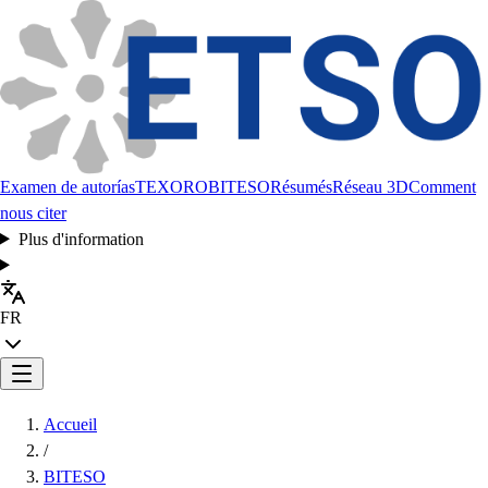
Examen de autorías
TEXORO
BITESO
Résumés
Réseau 3D
Comment
nous citer
Plus d'information
FR
Accueil
/
BITESO