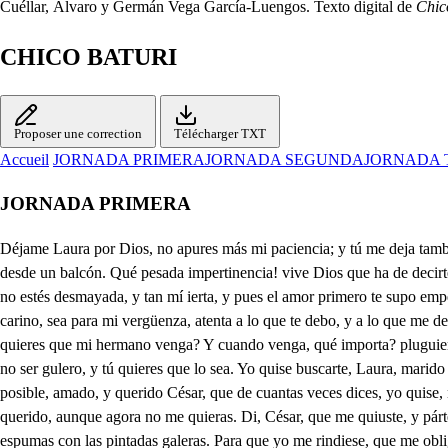
Cuéllar, Álvaro y Germán Vega García-Luengos. Texto digital de
Chic
CHICO BATURI
Proposer une correction
Télécharger TXT
Accueil
JORNADA PRIMERA
JORNADA SEGUNDA
JORNADA 
JORNADA PRIMERA
Déjame Laura por Dios, no apures más mi paciencia; y tú me deja también, no me canses, lsabela. Que si por librarme agora de vosotras, con la puerta no acertase mi congoja, pédacos en esas peñas me hiciera desde un balcón. Qué pesada impertinencia! vive Dios que ha de decirte mi señora cuanto quiera, César, y no has de salir sin dejarla satisfecha, u de puerta han de servirte (como dices) esas rejas. Ten valor, Laura, y no estés desmayada, y tan mí ierta, y pues el amor primero te supo empenar tan necia, sepa el honor empeñarte. que yo, porque hacerlo puedas mejor, si alguno viniere que te embarace las quejas, y lo que en él fue carino, sea para mi vergüenza, atenta a lo que te debo, y a lo que me debo atenta, de esta suerte he de obligarte, pues sola con él te quedas, a que resuelta remedies lo que tomares resuelta. Qué haces, Isábela mía, quieres que mi hermano venga? Y cuando venga, qué importa? pluguiera a Dios que viniera, que de él no importa el acero, y de ti mata la queja. Ya, Laura, que te la escuche, sino gusto, ha de ser fuerza: yo quise no ser gulero, y tú quieres que lo sea. Yo quise buscarte, Laura, marido que te merezca, nada de esto has admitido ignorante, loca, y ciega, pensando que has de obligarme a que tu marido sea, y eso ya ves. . Es posible, amado, y querido César, que de cuantas veces dices, yo quise, nunca te deba un yo te quise una vez, si quiera para que tengan algún alivio mis males, y algún consuelo mis quejas, en saber que me has querido, aunque agora no me quieras. Di, César, que me quiuste, y pártete norabuena con el gran Prior a Malta, a buscar tus conveniencias. Para excusarme de fácil, alguna razón me deja, y rompe al mar las espumas con las pintadas galeras. Para que yo me rindiese, que me obligaste confiesa, y por desiertos de plata descubre golfos de perlas. No es mucho lo que te pide una mujer, a quien dejas, y que ha sabido obligarte con la obligación postrera. Muera con este consuelo, y no muera con la pena de pensar, que te resuelves a darme la muerte fiera, por tus engaños primero, y después por mis ofensas. Mi César; mi César dije? disculpada está la lengua, que a mucho que te lo llama, y así con razón se verra. Mi César, porque has de serlo, aunque ingrato me aborrezcas, a despecho del destino, y a pesar de las estrellas. Con todas esas caricias, que es, Laura, di lo que intentas? quísete bien, no lo niego; permití que fuese eterna mi voluntad, no lo ha sido; de nuestra naturaleza acusa la propiedad en todos de una manera, que hasta conseguir se abr y en consiguiendo se velan. Todo lo tengo dispuesto, y solo una diligencia me falta, que es despedirme (qué es ceremonia, y es deuda) del gran Duque de Montalto, Virrey de la patria nuestra. Yo no me valdré de medios, que te obliguen con violencia, a que cumplas lo que ingrato por ti pensé que cumplieras. Que no soy de las mujeres, que gustan de que se sepa tu engaño en los Tribunales, que alguno llame flaquezas; para que de mi deshonra, testigo el mundo se vea, que quise errarlo de fácil, o no lo acerté de necia. Pero si al Duque (Virrev que dignamente celebra) de una mujer ofendida llegasen las justas quejas, no es forzoso, no es preciso, que cumpliendo con la deuda de su sangre, y de su oficio, por más que te favorezca, halle primero lugar en su valor, y grandeza una inocente ofendida, que un ingrato que la ofenda? Lo que a mí puede mandarme no es, Laura, que tuyo 