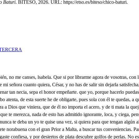
o Baturi
. BITESO, 2026. URL: https://etso.es/biteso/chico-baturi.
TERCERA
sea: en lo demás sin precepto, haré por ti cuanto pueda. Es ese, di, el juramento? son esas, di, las promesas? No es aqueste el juramento, ni las promesas son estas: esto ha de ser, que me quieres? Aunque es mucha tu nobleza, Don César, sabes quien soy? Graciosa pregunta es esa, Laura Baturí te llamas, y en ti la mayor grandeza es un hermano hombre honrado, cuya mucha inteligencia de negocios le introduce en Tribunales, y Audiencias. Por esto a ser bien mirado de todo Palermo llega, y alguna vez consultado de los que el Reino gobiernan, Tu padre es un pobre viejo, que aún en esa corta Aldea de donde sois, ignorado. nadie le conoce apenas. Yo soy. . En vano es cansarte, diciéndome la grandeza de tu sangre, que no ignoro la Ilustrísima ascendencia, Vuesarced pone las cosas tan en la razón, que es fuerza, que convencida me rinda, y atajada me convenza. Tu hermano, Laura. No importa, mientras yo al señor Don César voy a abrir, para que salga de ese jardín por la puerta, détenle por vida tuya, de tal suerte, que no pueda echarme menos, Francisco. Qué ha avido? Nada, lsabela; mucho, lsabel; que congoja! Nada, y mucho, esa es respuesta? Todo es verdad, ten cuidado; vamos, porque la voz suena ya de mi hermano en la sala, yo quedo muy satisfecha tanto, que doy mi palabra de no pediros la vuestra mas otra vez en mi vida c Cómo eso Laura no sea, pide cuanto tú quisieres. Las mujeres de mis prendas si es César a quien quisieron, quieren a nada, o a César. o. Dices bien; mas las que quieren lo que no es justo que quieran, queriendo a César, o nada, se quedan nada, y sin César. Qué hab !sábela, y tu ama? Esta allá teniendo cuenta con el resto de la casa; yo me he quedado acá fuera porque tu cuarto aliñado hallases cuando vinieras. Hácesme una gran lisonja: no hay cosa que tanto quiera como este pobre retiro, adonde a olvidar las penas me vengo de los negocios: luego que mi padre venga me avisa. Haré lo que mandas. Anda con Dios Isabela. No vive el más descansado aunque el regalo le sobre, tan gustoso como un pobre, que se ajusta con su estado. Que aunque parece el reposo en lo heredado más justo, no se que tiene de gusto saber ganarlo industrioso. Que es más sazonado el pan, y tiene mejor sabor ganado (no con dolor) pero con algún afan. Ejemplar es el más fiel la aveja, y de esta verdad, pues tiene más suavidad mas trabajada la miel. Bebe del alba el sudor regaladamente frío; chupa en la flor el rocío, trueca en sustancia la flor. Desde el Mayo hasta el Enero solicita no reposa, ya en el clavel, ya en la rosa, ya en el tomillo, y romero. Y halla con dulce inquietud (bien que con alguna pena) en la industriosa colmena premio en su solicitud. Porque logrados se ven sus fatigas, y labores, que hacer mal, y chupar flores cuesta trabajo también. Mi poca ambición atenta a la avecilla imitando, busco la miel trabajando, que con gusto me contenta. Pues puedo decir con brío de verdadero, y honrado, mi trabajo me ha costado, todo cuanto tengo es mío. Cuando al sosiego me entrego con esta mortal virtud, a estos libros la quietud les debo de mi sosiego. Vosotros fieles testigos de mi bien, y mi pesar, y con quien me suelo hallar solo, y con muchos amigos; me dais ejemplares varios de grave doctrina llenos, para que en tantos venenos me cure con sus contrarios. Porque en vosotros se alcanza (dicho con osado imperio) del que es malo el vituperio, del que es bueno la alabanza. Quedando 