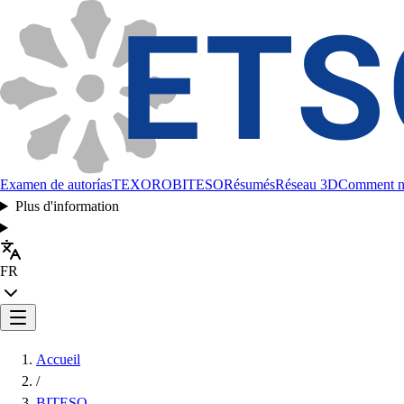
Examen de autorías
TEXORO
BITESO
Résumés
Réseau 3D
Comment no
Plus d'information
FR
Accueil
/
BITESO