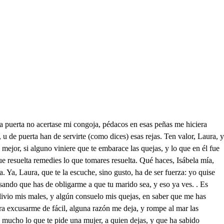
eternas las glorias, que imitamos, y leemos; o como mucho debemos a los que escriben Historias! Heroico Virgilio, y laso se imitan, y se compiten, con ternura se repiten el Camoes, y Garcilaso. Estos cuidados contrarios al sosiego, y al vivir, un rato han de divertir de César los Comentarios. Grande Capitán valiente, cuya pluma, y cuya espada, una venció de no nada, y otra discurrió elocuente. Mas aunque no contradigo tan atentada opinión, tengo más inclinación a Pompeyo su enemigo. De quién (sin dispura alguna) si César fue vencedor; no lo fue por más valor, sino por mejor fortuna. Fue César muy cauteloso, Pompeyo con sencillez, fue vencido con doblez de César, casi alevoso. César, faltando a la fe de la patria, y del Senado, paso el Nivicón osado, y Pompeyo; mas porque me írrito con tal furor? si alguno aquesto me viera, que estaba loco creyera, el mejor fue el vencedor. Mas yo (aunque aplausos le den de trinnfante, y de inmortal, siempre a César quiero mal, y siempre a Pompeyo bien. Nunca encuentra un desdichado con lo que le está mejor; a Laura busca mi amor, y con su hermano he encontrado. Y aunque hallarle me está bien, tanto amante desespero, que deél el favor no quiero, y de ella adoro el desdén. Si bien que nada a obligarla baste; dolor inhumano! mientras que estoy con su hermano, o podré verla, o hablarla. Que con proceder ingrato, se juntan contra mi bien, en ella hermoso el desdén, y en él honrado el recato. Francisco. Quién es? Yo soy. Pues di. Todo lo prevengo. A estas horas? Pues yo vengo, estás solo? Solo estoy. Me trae la necesidad, y es sin riesgo esta osadía, que siempre está a medio día Está el Virrey indignado, la Audiencia escandalizada, la Ciudad alborotada, y tu talión pregonado, y te vienes de esta suerte a las manos del rigor, donde no nuede el valor excusarte de la muerte? Yo soy poco conocido en Palermo, y así puedo venir agora sin miedo, demás de que introducido de capataz del carbón, que trae una gran cuadrilla de carros, desde Sevilla, adonte tengo a Cansión, y a Fenisa los villanos, que me sirven; como sabes, y en los negocios más graves, sin que de los cortesanos, en que aquella rustiquez es más que simpleza ruda, y al fin es toda mi ayuda su advertida sencillez. Vendiendo el carbón están, y yo les dejo advertido. que a tu casa me he venido, adonde me avisarán. En fin, amigo, el tallón el Duque me ha pregonado? pues voto a Dios si me enfado, que he de echar otro pregón, con que toda su grandeza se turbe con mi osadía, y lo que él da por la mía, he de dar por su cabeza. Tanto mis cosas extraña? no sabe que a toda ley, si el de Palermo es Virrey, yo soy Rey de la campaña? VIIIIIII que a vernos (pluguiera a Dios!) en esos campos los dos, y de persona a persona. Que habías de hacer con tan loce presunción, sin para que; si al Duque vieras, su pie pusieras sobre tu boca. No digo como Virrey, cuyo poder soberano tiene absoluto en su mano la autoridad de la ley. No más de como quien es Moncada, cuyo arrebol le sirve de espejo al Sol, besaras, Carlos, sus pies. Tu amigo soy, y el más fiel (esto a mi amor has de darle) solo para venerarle tratemos de hablar en él. Di mal de cualq