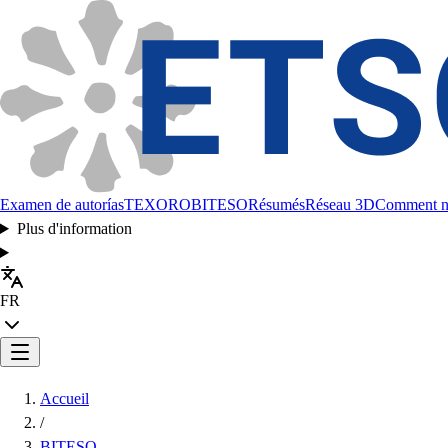
Examen de autorías
TEXORO
BITESO
Résumés
Réseau 3D
Comment no
Plus d'information
FR
Accueil
/
BITESO