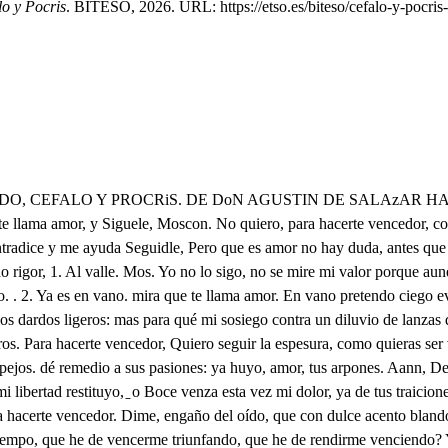
lo y Pocris
. BITESO, 2026. URL: https://etso.es/biteso/cefalo-y-pocris-
 de generoso empeño, dichos as son; aunque quieran desdecirlo los sucesos. Confieso, que esta hermosura, a no ver el rostro bello de Procris de mi amor fuera el mas soberano empleo. Mas ay, amor! que he de ver en tanta beldad, si puedo, por medio de los sentidos, engañar todo un deseo. Quien eres, deidad, quien eres? Yo soy la deidad, que a Febo corre la cortina, cuando deja los ceruleos velos de Neptuno, dando al día de las ondas el imperio. Yo soy la deidad, que adoran, ya en la esfera, ya en el centro, las mas presumidas flores, los mas brillantes luceros. De mi las tinieblas huyen. ya de envidia o ya de miedo, que efectos iguales causan mi hermosura y mi respeto. La Aurora soy que te busco, dejando el dorado lecho de Titan, por mas suaves solicitados desvelos. Yo Cefalo, amo tú vista, pues te adoro lo confieso; y pues confieso mi amor, hoy segunda vez te quiero. No admires, que en mi deidad rey. ceyne esta vez el afecto, que del amor se dilata hasta en los Dioses su imperio. Siempre sus graves saetas hieren en lo mas supremo, que vencimiento vulgar no se llama vencimiento. En lo soberano solo hiere el amor mas violento; qué hará en lo humano, si tiene lo mas divino sujeto? No pues, Cefalo, pretendas librarte del rapaz ciego, que quien pretende imposibles, mas que valeroso, es necio. Yo no pretendo librarme, solo obedecer pretendo, y mas cuando mi ventura consiste en mi rendimiento: solo extraño, solo admiro, el verme feliz tan presto, sino es ya que el ser dichoso consista en no merecerlo. De mayores imposibles es dueño amor. . Yo confieso, que mas que vuestra fineza, quisiera vuestro desprecio. No imaginéis, que mi amor es solo agradecimiento, que aborreciéndome vos, y yo amando al mismo tiempo, le debiara a mi albedrío la gloria de no tenerlo. Amor, la beldad de Procris con esta ventura venzo. Sube, joven venturoso, a lograr debidos premios a tu fineza. . Ya amante, a tantas venturas llego temeroso. . Qué recelas, cuando eres dichoso? . Serlo, que de amor todas las giorias son instables. . No hay recelos, donde hay fineza y amor: llega pues. . Piadosos cielos, muera el afecto de Procris. Cesalo, ven. . Ya obadezco Aguarda, Procris, detente. Aguarda, que aquestos ecos::- Que te alteras? . Es, que el almari- Qué te turbas? . Yo pretendo::- Qué pretendes? . Que estas voces::- Qué recelas? Ya te entiendo, a Procris llaman las voces que te inquietan. . Es, que debo socorrerla, porque yo::- Cefalo, ya no pretendo excusas, cuando evidencias me denotan tu silencio, Solo pretendo que sepas, querte he dicho, que te quiero, que soy deidad y mujer, y que he visto mi desprecio, se . Aguarda, deidad hermosa, espera: en vano ais ruegos la detionen, pues mis voces y su beldad lleva el viento: O, cuan infelice soy! Pues quiere el hado violento, que solo tenga las dichas, para saber que las pierdo. Qué solo el nombre de Procris arrebatase mi afecto de modo, que a mis acciones les quitara el movimiento! Qué no pudiera vencerme! Mas si amante me rindieron solo los ecos del nombre, cómo vencerá su dueño? Pero no venza la Aurora, que en este lance bien puedo saltar yo mismo a mi amor, mas no a mi agradecimiento, Y si remedio no halláre, serviráme de remedio, para hacerme venturoso, el saber que no he de serlo. Escapóse el jabali, sin que tuviese remedio, y los galgos, de no hallarle, volvieron como unos perros. Qué mal sufrido era el diablo! pues as