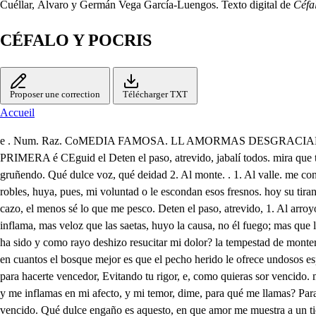
Cuéllar, Álvaro y Germán Vega García-Luengos. Texto digital de
Céfa
CÉFALO Y POCRIS
Proposer une correction
Télécharger TXT
Accueil
e . Num. Raz. CoMEDIA FAMOSA. LL AMORMAS DESGRACIADO, CEFALO Y PROCRiS. DE DoN AGUSTIN DE SALAzAR HABLAN LAS PERSONAS SIGUIENTES. Dos o. Fe. JORNADA PRIMERA é CEguid el Deten el paso, atrevido, jabalí todos. mira que te llama amor, y Siguele, Moscon. No quiero, para hacerte vencedor, como quieras ser vencido. que tiene muy poco agrado quien va con todos gruñendo. Qué dulce voz, qué deidad 2. Al monte. . 1. Al valle. me contradice y me ayuda Seguidle, Pero que es amor no hay duda, antes que a ese monstruo fiero, que amor es contrariedad; o le oculten esos robles, huya, pues, mi voluntad o le escondan esos fresnos. hoy su tirano rigor, 1. Al valle. Mos. Yo no lo sigo, no se mire mi valor porque aunque es verdad que en eso a sus arpones rendido. yo no sé lo que me cazo, el menos sé lo que me pesco. Deten el paso, atrevido, 1. Al arroyo. . 2. Ya es en vano. mira que te llama amor. En vano pretendo ciego evitar la ardiente llama: Huyó su daño sangriento, pues del ardor, que me inflama, mas veloz que las saetas, huyo la causa, no él fuego; mas que los dardos ligeros: mas para qué mi sosiego contra un diluvio de lanzas quiere perturbar Cupido? tuvo de su parte el viento, Para qué? Para qué ha sido y como rayo deshizo resucitar mi dolor? la tempestad de monteros. Para hacerte vencedor, Quiero seguir la espesura, como quieras ser vencido. mientras compone el cabello En tan arduas ocasiones el alba, en cuantos el bosque mejor es que el pecho herido le ofrece undosos espejos. dé remedio a sus pasiones: ya huyo, amor, tus arpones. Aann, Deten el paso, atrevido, mira, que te llama amor, Deten el paso, atrevido. para hacerte vencedor, Evitando tu rigor, e, como quieras sor vencido. mi libertad restituyo, ̱ o Boce venza esta vez mi dolor, ya de tus traiciones huyo. Mira, que te nama amor. Voz, aliento superior, que me animas y me inflamas en mi afecto, y mi temor, dime, para qué me llamas? Para hacerte vencedor. Dime, engaño del oído, que con dulce acento blando aprisionas mi sentido, como he de vencer amando? Como quieras ser vencido. Qué dulce engaño es aquesto, en que amor me muestra a un tiempo, que he de vencerme triunfando, que he de rendirme venciendo? Yo he de darme a sus prisiones, yo he de rendirme a su imperio, donde son obedecidos, mas que justos, los preceptos. Mas ay, que idolatro a Procris y su hermosura temiendo, cuanto pretende el valor, lo contradice el deseo! Pero no venza el amor mi invieto y rebelde pecho, que no es valor emprender cuando es evidente el riesgo. Falsa sirena, tus voces en vano llaman mi afecto, que yo seré vencedor, como me venza a mi mesmo. u. Deten el paso, atrevido. Presteme plumas el viento. Mira que te llama amor. Para qué las dichas quiero? Para hacerte vencedor. Cómo puede ser muriendo? Como quieras ser vencido. No hay remedio? Au, No hay remedio. Quien eres, deidad, quien eres, que con soberano imperio mé detiene tu hermosura mucho mas; que tus acentos? Si es tu designio vencerme, ocioso fue el instrumento, pues me vencieron tus, ojos, ey me ofendieron tus ecos. Si yo he de vencer vencido, seguro tengo el trofeo, porque adorar tu herinosura se tiene consigo el premio. En tu adoración no busco mas favor, que mis afectos que desdora la finaza quien solicita el remedio. Adorando tu hermosura, cuando es tan alto el objeto bien puedo ser desgraciado, mas ser infeliz no puedo. Que cuando empresas tan altas son