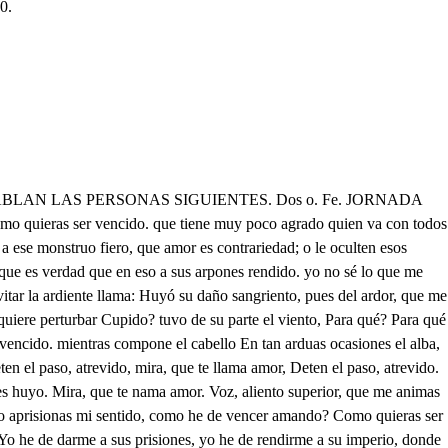
0.
í que le siguieron, mostrando dientes a todos, luego echó por esos cerros. Mas allí está señor. A a Amor de esta vez me pierdo. Faetonte de cristal le teme el prado. Por eso te ando a buscar. Apenas apliqué el labio sediento, Si a mi pasión obedezco, cuando en el agua un leve movimiento falto a ser agradecido, escucho, y aplicando los sentidos, que es lo mas. . Eso es lo menos. a los ojos pasé de los oídos. Mas no, primero es mi amor, Era una ninfa hermosa, y acudir a mi remedio. del prado estrella, de los cielos rosas Señores, esto es comedia. Si pretendo copiarla, Mas no pagar lo que debo solo la admiración puede pintarla, a la Aurora, es ser ingrato que su beldad no cabe en el sentido, y sin fe. . Los caballeros era Procris, ya queda encarecido. jamás pagan lo que deben. Mas, pues, pintar, no es posible Quien me responde resuelto, sus perfecciones mi ingenio, de la voz de su hermosura que lo que debo no pago? oye siquiera los ecos. Yo, que ni pago ni debo. Pintar su bello retrato Moscon? . Señor? trato, y serán los aciertos De mis penas ciertos, si Procris reparte hoy darte cuenta pretendo, parte de sus rayos bellos. que si remedio no es En su rostro, sin desmayo, repetirlas, es consuelo. Mayo habita de refresco, Cuenta con la relación, fresco pensil, que vergel porque en ella está el enredo: el amor hizo de Vonus. ya estoy atento, señor. Aquel que su frente admira, Escucha pues. . Va de cuento. mira a pesar del cabello, Por la luciente, por la vaga esfera bello explendor, que declara precipitaba el alba su carrera, clara beldad en su cielo. ahuyentando con cada movimiento Aun a pesar de la llama cuanta sombra empañaba el firmamento, ama amor sus ojos bellos; dejando con dudosos resplandores ellos le matan, y fiel muertos los astros ya, vivas las flores, él quiere morir primero. pues al equivocar las luces bellas, Como su beldad le excede, pintaba flores, y borraba estrellas. cede amor sus armas presto; cuando al mos trarse, pues, dudoso el día esto es verdad, pues cobarde que enmarañado entre la sombra fría arde en divinos incendios. con vagos resplandores, En su belleza después, ni todo luces es, ni todo horrores. es la nariz sin remedio, Pis ando pardas sombras, salgo al monte medio hermoso, que jamás guiado de la luz del horizonte, mas no puede ser, ni menos. buscando entre la selva enmarañada, En su boca, aunque cruel, de chopos y de abetos coronada, el mas dulce fin espero, ya al jabalí, que fiero, pero aunque amante convida, burla iguales las redos y el acero, vida da con cada aliento. ya al gamo temeroso, que seguido Su garganta es de cristal del can embravecido, ta! que compito a su pecho, con veloz movimiento hacho a ongaños, porque encuentro deja timido el bosque, y mide el viento. entre la niove el incendio. Pero ya fatigado Su mano al cristal convence, del sol y de la caza, busco el prado, vence el jazmin mas compuesto; y en un arroyo breve, esto es cierto, y quien la admira cuyo cristal grabada grama bebe, mira nieve, y siento fuego. bien que al nacer de un risco despeñado tegar- Aut Si su cuerpo hermoso entallo, hallo que es justo y derecho, hecho para que el donaire, aire prenda de su cuerpo. Lo demás que tiene oculto, cu