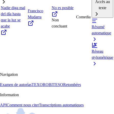
Accès au
Nadie diga mal
No es posible
texte
Francisco
del día hasta
Mudarra
Comedia
que la luz se
Non
acabe
concluant
Résumé
automatique
Réseau
stylométrique
Navigation
Examen de autorías
TEXORO
BITESO
Retombées
Information
API
Comment nous citer
Transcriptions automatiques