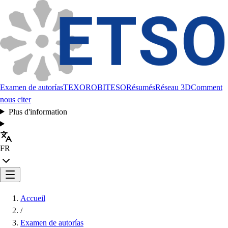
Examen de autorías
TEXORO
BITESO
Résumés
Réseau 3D
Comment
nous citer
Plus d'information
FR
Accueil
/
Examen de autorías