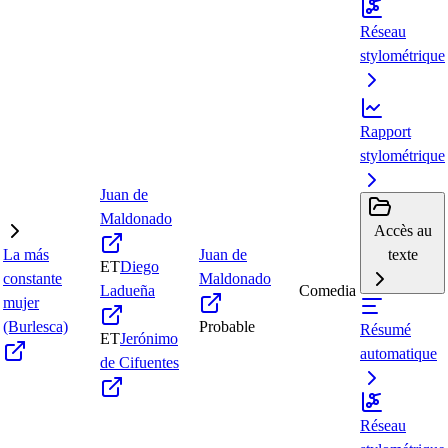
Réseau
stylométrique
Rapport
stylométrique
Juan de
Maldonado
Accès au
La más
Juan de
texte
ET
Diego
constante
Maldonado
Ladueña
Comedia
mujer
(Burlesca)
Probable
Résumé
ET
Jerónimo
automatique
de Cifuentes
Réseau