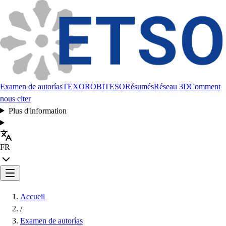
Examen de autorías
TEXORO
BITESO
Résumés
Réseau 3D
Comment
nous citer
Plus d'information
FR
Accueil
/
Examen de autorías