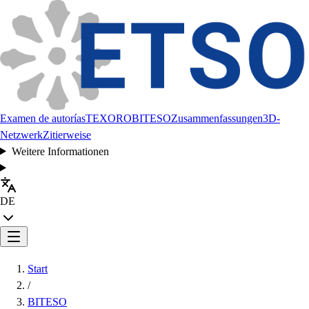
Examen de autorías
TEXORO
BITESO
Zusammenfassungen
3D-
Netzwerk
Zitierweise
Weitere Informationen
DE
Start
/
BITESO