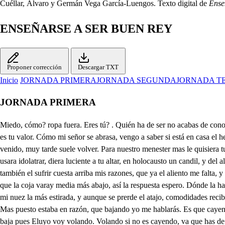
Cuéllar, Álvaro y Germán Vega García-Luengos. Texto digital de
Ense
ENSEÑARSE A SER BUEN REY
Proponer corrección
Descargar TXT
Inicio
JORNADA PRIMERA
JORNADA SEGUNDA
JORNADA T
JORNADA PRIMERA
Miedo, cómo? ropa fuera. Eres tú? . Quién ha de ser no acabas de conocer la seña de la contera? Y tu señor? Ya le espero, que es firme, y dichoso amante. Cómo vienes tu delante? Vengo por su requebrero. Puntual es tu valor. Cómo mi señor se abrasa, vengo a saber si está en casa el hermano de Leonor. Tu diligencia celebro por honrada obligación. Soy lacayo diaquilón, que le maduro el requiebro. Pues mi señor no ha venido, muy tarde suele volver. Para nuestro menester mas le quisiera tullido: Elvira. . Gónzalo, qué? Buen verso para glosado, dante acaso algún cuidado los empeños de mi fe, que es tanta, que a ser gentil, si se usara idolatrar, diera luciente a tu altar, en holocausto un candil, y del alma, aunque no es mía, hiciera un estelionato, y mejor que Mauregato diera ciento cada día al Argel de tus prisiones. Así lo pienso sentir. Y yo también el sufrir cuesta arriba mis razones, que ya el aliento me falta, y en nuestra conversación no es mi pena exaltación, para que suba tan alta, que es insufrible trabajo. Nube soy que la recoja. Pues no importa que la coja varay media más abajo, así la respuesta espero. Dónde la has de recibir si me llegase a rendir? En la copa del sombrero. Bien me dejas obligada, muy bien tu amor me granjea. Siento en el alma que sea mi nuez la más estirada, y aunque se prerde el atajo, comodidades recibo, que estoy, si no pensativo, por lo menos cabizbajo: pero si quieres partir el camino. . Y puede ser? Dejándote tu caer te saldré yo a recibir. Mas puesto estaba en razón, que bajando yo me hablarás. Es que cayendo escucharas en el aire mi razón. Abajo es más probechosa, si has de darme algún recado para mi señora. . Has dado en discretá perezosa: baja pues Eluyo voy volando. Volando si no es cayendo, va que has de bajar mintiendo, baja si quiera rodando. Un discurso he de hacer mientras ella viene a abrir, de lo que la he de advertir, y de lo que he de temer. Don Enrique de Alencastro es mi amo, cuya espada dieran sobre ella los Moros cuatro victorias prestadas. Nuestro Príncipe don Juan con heroicas esperanzas, mientras Rey las ejecuta, quiere en Enrique lograrlas. Y así el Príncipe bizarro de mi señor se acompaña, por mezclar su heroico brío con lo que ahora le falta. Aquí entra ahora mi miedo. Gonzalo. . Elvira me llama, estese el miedo a la vista, que quien negocia no tarda. Digo Portuguesa mía, que te da este nombre el alma, porque siendo Portuguesa has de ser tierna de entrañas. Pues que me quieres decir, acaba, Gónzalo, acaba, porque al buen entendedor. Nunca Dios le de palabras. Pues dime algunas si quiera. Que le digas a tu ama, que los favores que ofrece, trueque unos pocos en plata, que mi amo, vive Dios, que lo que come es batallas, y a mí tal vez de la mesa me arroja una retaguarda. y voy marchando con ella hasta el estomago, plaza que las más veces se rinde por falta de bituallas. Pues no hubieras avisado. Con la enmienda se restaura la flojedad del aviso. Mi señora es tan bizarra, que apenas se lo habré dicho cuando. Si el cuando no pasa de esta noche, es cuando y como. Gónzalo voy a avisarla, para que piense la noche, que se está rizando el Alba, siendo estas rejas celajes, que en rayos de oro se bañan. Mas dime, porqué tu amo nos ha negado la casa? Porque no la tiene. . Bien puede faltarle posada en Lisboa. . Cómo ha poco qu