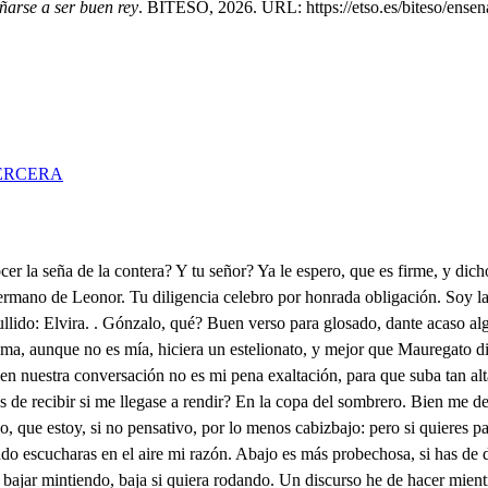
ñarse a ser buen rey
. BITESO, 2026. URL: https://etso.es/biteso/ensen
ERCERA
e nos trujo la desgracia de las Berberías; posamos en dos, u tres salas bajas de la casa de un amigo, hasta que doña Costanza, hermana de mi señor (que hay soldados con hermanas) nos preste algún aposento, que es ella la mayorazga de la hacienda de una tía, que murió siendo hermitaña. Dónde? . Donde ella quisiere. Voy a despachar si aguardas. Pues a qué somos venidos? y en cuanto a mis esperanzas. Yo sabré favorecerlas. Si un instante las dilatas? Pues una mujer de bien tan presto ha de ejecutarlas? Que no son estas Elvira. Cuáles son? . Las de la plata, Poco amor, mucho interés. . La hambre es la interesada, y tanto, que del amor quiere hacer una moatra, volvamos a nuestro miedo. El Príncipe no se halla sin mi señor, las más noches en pisar calles las gastan, pero quieren los demonios, que por esta calle pasan, sin que lo pueda excusar mi amo, que viste el alma con afortadas sospechas, de que le ronda la dama: esta es mitad del miedo, y la otra es de la hijada. El Rey Católico Numa, en los Anales de España ocupa tanto volumen, que ya son cifras las planas, En la heroica educación del Príncipe se aventaja a cuantos Cristianos Reyes vio Portugal en su casa. Pues si llegase a entender, porque hay envidias sobradas, que mi señor le divierte, y los dos al tiempo engañan. Corremos ciento de risa, y yo toda la baraja. con tantear solamente lo que ellos pierden, o ganan. Pero dos bultos descubro, recojamos toda el alma en la gárita del miedo, hasta ver si sus espadas son espadas que se quedan, o son nublados que pasan. Dejadme temores míos, mas si es esta la estacada donde me aguardan mis celos, no he de temer la ventaja? Calurosa noche, Enrique. Sí señor, y la templara vuestra Alteza con el fresco soplo de las dulces auras, que las peinadas riberas del mar su aliento regala, por lisonja de las flores, que deja el Sol abrasadas: o si llevarle pudiera! Pues salgamos a la playa. Por esta calle es más cerca. Ya estamos en esta, salga algo más costoso el gusto en lo poco que se alarga, que el ahorro muchas veces le quita al gusto la salsa. Vive Dios que es imposible que no tenga presa el alma en las rejas de esta calle. Enrique, un hombre se para en la otra esquina. . Yo voy a decirle que se vaya, debe de ser Gonzalillo, que ya obediente me aguarda. a Adónde vais, advertid, que os importa la templanza, que puede ser vuestro enojo de conoce! me la causa. Por vos será cortesía lo que en mi cólera rabia, que me enfado, vive Dios, viendo gente que se para por donde yo he de pasar. Ya se rompió la visagra que juntaba los dos vultos, y haciendo compás las plantas, viene tanteando el suelo para darme donde caiga, Quién va? . Nadieva asta ahora es Pedro? Pedro es, pues vaya. Qué dices? . Doile liciones para quitarme la capa. Es Gonzalillo? . Es mi amo? Yo soy. . Pues Leonorte aguar Perderé cielos las horas, da, que labran mis esperanzas, que es el Príncipe el que miras. Pues óyeme cien palabras. Tanto recato advertido, las veces que me acompaña don Enrique, procurando, que de aquesta calle salga siempre que paso por ella, que como es la más cercana de Palacio, acierta a ser la que primero las plantas ocupan cuando salimos, tan curiosa tengo el alma, que solo por divertirme, he de ver si le embarazan cuidados de amor. . Gonzalo, soló el conocerte basta, para que mi amor presume, vete . Y 