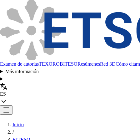
Examen de autorías
TEXORO
BITESO
Resúmenes
Red 3D
Cómo citarn
Más información
ES
Inicio
/
BITESO