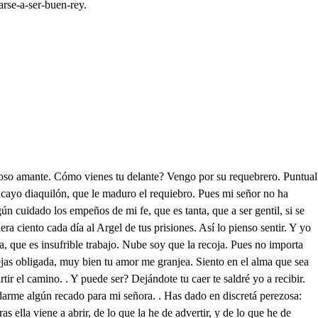
arse-a-ser-buen-rey.
volveré mañana? No sino al instante mismo por la otra esquina. . que extrañas son tus quimeras, quisiera volver, pero las espaldas. Quién era, Enique? . Señor, un hombre que se arrestaba a empeñarse con los dos, mas fue mi cordura tanta, que templó su bizarría, y a lo que presumo, aguarda a lograr algún cuidado de amorosas esperanzas. Díjome al fin, que él se iría, si acaso nos estorbaba, mas que volverá después: merece acción tan bizarra, que la calle le dejemos tan libre, y desocupada, como nuestros pensamientos. Que sabéis vos si maltratan los míos algunas penas, y que procuro aliviarlas? Válgame el cielo! señor, como son las honras tantas que me hacéis, no imaginé que ocuparades el alma con amorosos deseos, sin que yo participara de su noticia, pues veis que están mi vida, y mi espada, mi cuidado, y mi lealtad rendidos a vuestras plantas. Pues ahora os doy noticia, vive Dios que se recata de mí, haciendo cortesía de lo mismo que él se guarda. Mis sospechas fueron ciertas, permita amor sosegarlas, con que mi Leonor no sea el sujeto que las causa. Es tan hermoso imposible el que mi amor Idolatra, que aún hace veneración de los silencios el alma, pero como el fuego es tanto, es bien que le den mis ansias noticias donde respire, no mate amor, ya que abrasa. Señor, y es en esta calle? Tiene partes soberanas: cuidadosa es la pregunta. Príncipe, cómo se llama? Para el respeto que guardo a su non bre ya su casa os dais mucha priesa, Enrique. Para que es taza penada, si he de beber el veneno. No está lejos quien me mata, que en esotra calle vive. Doy a los cielos mil gracias. . Mas como ya os significo, cuanto le debo a su fama, pues voy sin alma, quisiera que aún el cuerpo no ocupara el registro de la noche, ni con la voz, ni las plantas: y así me habéis de esperar en este puesto, aunque el Alba vaya despeñando estrellas, que la temen, y la aguardan. Pues señor, habéis de ir solo? Valor, y amor me acompañan, y es tan cerca; que a la vuelta hace Oriente sus ventanas, dudando el Sol cuando nace, quien pueda suplir su falta: demás que si hubiere empeño. de los que las sombras causan, os podrá servir de aviso el rumor de las espadas. Cuidadoso, y advertido me dejáis. . Con esta traza dando la vuelta he de ver por quien de mí se recata, que el deseo, cuando llega a ser curioso, no para hasta averiguar sospechas, solo por averigualías. Ay suceso más dichoso! como sombras, o fantasmas se desmintieron mis celos. Quién sirve de noche, estaba (. por decir, que no lo entiende, ya yo he vuelto, que me mandas? Dobla esa esquina primero. Qué la doble, pues es carta? pero cual fuera el correo, que a la China la llevara. Verás al Príncipe, y mira si habla en alguna ventana, y venme a avisar al punto, para que descanse el alma, hablando, sin que él lo entienda a Leonor. Seré atalaya con más ojos, que diez puentes. Pues buenas albricias ganas, como ocupado le dejes. Si acaso me descalabra? también será ocupación, pero no muy necesaria. Oh cuanto me he detenido, castigue amor mi tardanza: es Enrique? . Quién pudiera aunque compusiera el alma de tanto erizado copo; de tanta nevada escarcha, como la Scitia despide, como desperdicia el Alba, resistirse a tanto incendio, que yo como han sido tantas las experiencias del fuego, con que mi amor me regala, puedo acercarme, y entrar por sus más