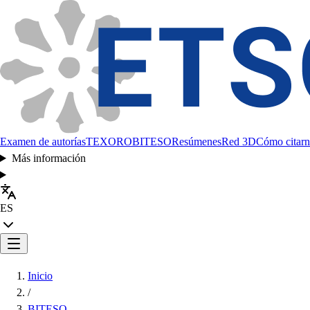
Examen de autorías
TEXORO
BITESO
Resúmenes
Red 3D
Cómo citarn
Más información
ES
Inicio
/
BITESO