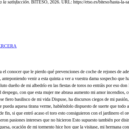
 la satisfacción
. BITESO, 2026. URL: https://etso.es/biteso/hasta-la-sa
ERCERA
ción del pues alto la quinta esta tarde hacemos plaza mayor de Madrid que soy vuestro amigo y deudo sabéis; y lo que os estimo poneos en él porque quiero hacer la seña y que salga el toro al jardín portentos son amor tus ceguedades Dios a el mayor te meto, es el despeño mayor en él después de haber hecho la seña se han retirado del balcón las damas, pienso que ha de malograr don Lope la ocación, pues no han de verlo, la salió el toro al jardín Qué feros, mas ¡vive el cielo ¿Qué es lo que miro ha sido acaso el suceso apenas salió al jardín aquel armado trueno que a un tiempo es primeros rayos cuando iban también saliendo las damas turbadas huyen, Vive Dios, que ya es empeño don Lope lo que empezó, por finezas y galanteo, Huyamos, señora Muerta soy. Valedme cielo Hay suceso semejante fuerza es ya es poner al riesgo el valor y la fortuna debo que le ha muerto la ala de la cruz del campo dentro de la quinta se arrojo el toro está hecho un pero aquí de seda y salinas, villa varillas, luego el almirante y seralbo, Barrabas y gomes Diego Brava fortuna hombre heroico no valor gran suceso Perded, señora, el temor cobrad el perdido aliento no pueda más de estas fuentes el cristal que mi deseo un prodigio es de hermosura ciega turbado os confieso que os he debido la vida si bien el no conoceros, a turbado mi recato Laura, señora mi acero Ya estás fuera del peligro helado el corazón tengo hija Bernarda Bernarda donde estás Señor del riesgo libre, pero de la sombro no puedo decir lo mesmo No acierto a volver en mí saste el daño que se ha hecho si adonde éste es el cuento que ese caballero dio. consigo todo en el suelo con que entre el su cabello un rucio rodado hicieron que envistió el toro y que yo muy cerquita desde lejos de la primer cuchillada, dicen verás del pescueso, derigo desparécele en el aire después aparta leo, aquel hombre a quien mata el caballo, caballero cuyo valor y fortuna Hoy se han competido, es hecha, mi amo mato, el toro, désele luego amí que cien cuchilladas le pegue después de muerto ermano Señor, don Lope. Corrido estoy, vive el cielo mis deseos me han burlado vuestros delirios lo hicieron Luego vos, señor, don Lope quien todo ¿Cómo es esto? os habéis hecho algún daño, No no, señor, has asiento sucedióme mal mate, el caballo sacoles esta cuadra no es posible don Lope dejar de veras lastimado la caida, escusado es que no tengo daño alguno recebido escorrerme? ardimiento de vuestro pecho animoso, siempre ha de quedar venciendo Que habrá sido esto, señores quien ha querido hacernos aquestas fiestas de toros cuando por no querer verlo, mis señores se han venido esta quinta hay más confusión es de dónde ese animal ese incendio con alma salió don Lope Señor, capitán sabeislo? saliendo don Lope y yo, en su coche al campo a efecto de hacer mal a aquel caballo probándole de ese fiero bruto el alboroto oymos en vuestra quinta y viniendo no sabemos otra cosa mas de haber visto el suceso en este campo debió, de quedarse del encierro de esta mañana el peligro fue grande y vos caballero Quién sois de dónde venistes en tal ocasión y tiempo que he visto que he conocido darme la vida que os debo En la de Bernarda. dicha ha sido en mí que agradezco al cielo el haber llegado aquí en ocación que haceros pude ese agasajo, y dicha adquirida de mi empleo en serviros de Madrid vengo a Sevilla, y atento a la diversión de ver los alc