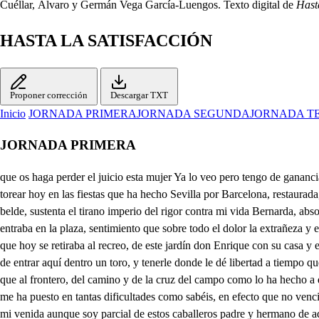
Cuéllar, Álvaro y Germán Vega García-Luengos. Texto digital de
Hasta
HASTA LA SATISFACCIÓN
Proponer corrección
Descargar TXT
Inicio
JORNADA PRIMERA
JORNADA SEGUNDA
JORNADA T
JORNADA PRIMERA
que os haga perder el juicio esta mujer Ya lo veo pero tengo de ganancia el conocer que le pierdo qué prevenciones de coche de rejones de aderezos, de jueces y caballos es aquesta, si en efecto no habéis querido torear hoy en las fiestas que ha hecho Sevilla por Barcelona, restaurada, anteponiendo venir a esta quinta a ver a vuestra dama sospecho que ha sido a verla no más Ya sabéis del mal que muero Ya sabéis como belde, sustenta el tirano imperio del rigor contra mi vida Bernarda, absoluto dueño de mi albedrío en las fiestas de toros no entráis por eso don Lope que me decís cuando no ha querido verlos, porque supe que no entraba en la plaza, sentimiento que sobre todo el dolor la extrañeza y el despego, con que esta mujer me abrasa aumento mi amor incendios, con cuyo dolor más vivas mis ceguedades, sabiendo desde esta mañana, que hoy se retiraba al recreo, de este jardín don Enrique con su casa y ese fiero basilisco de mi vida Dispuse, ha discursos ciegos de mi pasión, ¿cómo ha sido mi criado el jardinero de esta quinta que me diese lugar de entrar aquí dentro un toro, y tenerle donde le dé libertad a tiempo que pueda aquesa tirana verme, habiéndolo dispuesto de suerte que todo acaso parezca porque temiendo de esta quinta abierta, aquella puerta que al frontero, del camino y de la cruz del campo como lo ha hecho a de fin, si que entró acaso el toro esto consiguieron con el jardinero el oro y con mi amor el desprecio que aunque conducir aquí su ferocidad me ha puesto en tantas dificultades como sabéis, en efecto que no vencieron pasiones intereses que no hicieron Esto supuesto también por disimular honesto el venir, yo hasta aquí se que se note el fundamento de mi venida aunque soy parcial de estos caballeros padre y hermano de aquesa, ocación de mi tormento hice hoy que la visitase, mi hermana con que vinieron juntas las dos en su coche, porque disimulemos, mas la prevención de jueces rejones, es intento de poder fingir que voy a carmona de mis deudos llamado a hallarme también ponerme acaballo quiero en sus fiestas haced que suelten el bruto Mas, pues vemos en fin, ¿qué intentáis con eso están en aquel darla a entender que, aunque huya Laura y el tirano dueño de mis finezas las tengo tan constantes ser mi amor que la sigue, y en efecto querer la galantearla. solicitando, muriendo adorarla persuadirla, más galante, más atento mientras más me aborreciere, amante sois de otros tiempos También en este hay firmeza, Al fin ¿queréis os entiendo que aquí os vea vuestra ingrata desde aquel balcón resuelto hacer una bizarría no es mucho según me veo, damas hay que las obligan valentias, si es de estos el capricho de la vuestra quiso acertaréis el hierro de tan loco desvarío, Yo me abraso, todo esto es una pasión asida, del alma, pues el severo rigor de su tiranía una han podido torcerlo, mi persuaciones mis amas, mis atenciones mis ruegos, i halagos mis finezas su porfías mis anhelos, condenada en todas partes la fe de mi amor apelo; a la desesperación que es juez que por lo menos habrá quitarme la vida cuando no me de el remedio fuera de que ya ha llegado mi mal al rigor postrero porque esa vida que aquí un don Pedro de toledo caballero de la corte con quien casarla, y es ello, esta novedad me tiene más loco, y esto resuelto a hacer todo cuanto fuere de parte de mi amor ciego qué caballo traéis? el rucio, es valiente satisfac