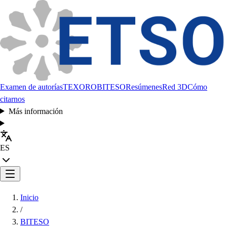
Examen de autorías
TEXORO
BITESO
Resúmenes
Red 3D
Cómo
citarnos
Más información
ES
Inicio
/
BITESO