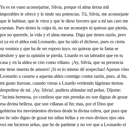
Ya es en vano aconsejarme, Silvia, porque el alma tierna mil imposibles le ofrece y le rinde sus potencias. Tú, Silvia, me aconsejaste que le hablase, que le viera y que le diese favores que a mí tan caro me cuestan. Pues tienes la culpa tú, no me aconsejes ni quieras que pierda, por no quererle, la vida y el alma mesma. Digo que tienes razón, pero si ya en el aldea está Leonardo, que ha sido el dichoso, pues es cierta su ventura y que ha de ser esposo tuyo, no quieras que tu fama se desdore y que tu opinión se pierda. Lisardo es un labrador que en tu casa y en la aldea se crio como villano. ¡Ay, Silvia, que su presencia me tiene muerta de amores! ¡Si es lo mismo dé sospechas! Apenas vino Leonardo a casarse a aquesta aldea conmigo contra razón, pues, al fin, mi gusto fuerzan, cuando vieras a Lisardo vertiendo lágrimas tiernas despedirse de mí. ¡Ay, Silvia!, pudiera ablandar mil peñas. Díjome: "Jacinta hermosa, yo confieso que mis prendas no son dignas de gozar esa divina belleza, que son villanas al fin; mas, por el Dios que gobierna los movimientos divinos desde la divina esfera, que pues que no he sido digno de gozar tus niñas bellas y en esos divinos ojos otra vez me hicieron señas, que he de partirme y no ver que a Leonardo el alma entregas, siendo para mí tirana y para mi amor de piedra. Yo me iré a la guerra, al fin, donde, escalando una cerca, una bala me derribe y dé conmigo en la tierra; que claro está que quien vio esos ojos y esas bellas puertas de coral divino decirme cosas tan tiernas que no ha de poder sufrir que a otra mano, y mano ajena, se dediquen y se entreguen con voluntad y firmeza." Con esto se despidió, y sabe Dios que quisiera impedirle con mis brazos, Silvia, y con el alma mesma; pero el honor y él amor, que batallaban con fuerza, uno por amar y otro por hacerle resistencia, me detuvieron al fin; pero al mismo punto vieras que quedé ciega y confusa entre profundas tinieblas, que es imposible vivir. Mira que el amor te ciega; no des crédito a los ojos, que lo peor te aconsejan. Leonardo viene a casarse contigo; de su hacienda y su nobleza bien sabes los méritos que hay en ellas. Lisardo es un labrador que en aquesta humilde aldea ha guardado de tu padre tantas escuadras de ovejas; mira qué dirán de ti si a tal caballero dejas por un pobre labrador... ¡Ay, Silvia, si tú no fueras causa de que yo le hablara, causa de que yo le viera, nunca yo a mi voluntad hiciera tan grande fuerza. Mas entrose por el alma al punto que la vio abierta, y aunque después cerrar quise, fue en vano tan gran quimera. En efeto, ¿que tú quieres no olvidarle? ¿En eso piensas? Antes verás que del cielo se desaten las estrellas, o que haya ingenio en los hombres que del mar cuente la arena que yo le olvide; antes hoy, para que más claro veas este amor inadvertido y esta voluntad opuesta, a la ciudad he enviado por un vestido que a prueba de mi resistencia firme están sus puntadas hechas. Con este rico vestido y una preciosa cadena, que hoy, Silvia, le llevarás, le contarás mi tristeza y mi pena y el dolor que siento en ver que se ausenta a la guerra. Has hecho bien; porque, al fin, de esa manera vendrá a valer y a lucir y tu voluntad ¡honesta no dará a Leonardo celos en el alma y la paciencia. Jacinta, Calla, porque viene aquí. ¡Parece que trae tristeza! En los ojos y en el alma bien clara, Silvia, la muestra. Aquí está tu bella esposa. Y tan fiera como bella, pues mis intentos no estima y mis finezas no precia. Muerto estoy, ¡viven los cielos!, de ver que su resistencia sea tanta con mi amor. Llega a hablarla, a amarla prueba. ¿Cómo podré, si sus ojos, que son divinas estrellas adonde el sol resplandece entre los rayos que engendra con tanta crueldad me miran, me tratan con tal soberbia, que desmaya la esperanza y la vida vive muerta? Porfía, que la porfía suele alcanzar con certeza lo que los ruegos no pueden ni las voluntades mesmas. Llega a hablarla. Llegaré muerto el gusto, el alma muerta; pero sus ojos me impiden y su hermosura me ciega. Voy a llegar, y al momento me dicen sus niñas bellas que, como, al fin, niñas son, son rapazas y parleras: "No llegues, Leonardo; aparta, porque Jacinta te niega la voluntad." ¡Ay de mí! ¡Qué palabras tan soberbias! No oso llegar, en efeto. Tú que de amante te precias, ¿de aquesa manera temes y dudas de esa manera? ' Mira ya que es cobardía. Ya lo veo; mas es fuerza que tema sus bellos ojos, ojos que tanto me cuestan. Perdonad, bella señora, si vos queréis que me atreva a llegar al mismo cielo, que es cielo vuestra belleza. Mil veces, señora mía, he querido con soberbia atreverme a solo hablar en vuestra presencia bella; pero el temor que a las almas el atrevimiento niega, no me quiso dar lugar para escuchar la respuesta. Vuestro padre y mi señor me ha dado aquesta licencia de serviros, perdonad que con soberbia me atreva. Tres días ha que en el castillo estoy con vos y aún apenas he visto de vuestra cara las relumbrantes estrellas. Si os miro no me miráis; si os hablo no dais respuesta; luego os vais si estoy con vos o al castillo o a la huerta; maldigo mis esperanzas, aunque nunca desesperan, pues que nunca me la dan de gozar vuestra presencia. Si ya soy esposo vuestro, si ya he venido al aldea solo a serlo, ¿por qué hacéis a mi amor tal resistencia? Dadme esa divina mano, dadme aquesa mano bella, imprimiré con los labios, por ser la merced primera. Señor Leonardo, advertid que yo soy esclava vuestra y que estimo los favores que me hacéis; pero es bajeza grande el humillaros tanto a la que es esclava vuestra. Estas palabras estimo; adoro vuestras promesas, vuestra bizarría bendigo y estimo esa gentileza; pero también os suplico que no tengáis por afrenta ni por desamor tampoco irme y pediros licencia. ¿Qué te parece? Que es cosa, por Dios, que no la sufriera un villano, cuanto más quien tiene tanta nobleza como tú. Yo he sospechado que tiene Jacinta bella otro amor, que a no tenerle yo sé que me respondiera con piedad más amorosa y con palabras más tierna:. Pues prueba tú si le tiene y véngate de su ofensa. Vamos. Muerto voy de celos: pero si sé que hay quien sea digno de su amor, bien puede prevenirse a la defensa. Julio, ¿Cómo le has de castigar? Responderé esa respuesta, Julio : amo y tengo celos. Bien fácil es de entenderla; porque un celoso castiga con rigor y con soberbia. Contigo seré soldado. A qué buen tiempo ha venido este Capitán. Ha sido de tus desdichas llamado. Vámonos allá, Lisardo. Pues no hay que ¡hacer en la aldea, ¿cuál hombre noble desea este sayal tosco y pardo? Tú tienes entendimiento, y, aunque pastor, has leído; yo también so desleído y me sobra atrevimiento. Tú no tienes de alcanzar esa gloria que pretendes. ¡Ay, Garbín, que tú no entiendes lo que es el sentir y amar! Si tú supieras querer yo sé bien que no me dieras esos consejos ni fueras tan contrarío a una mujer. Cuando la bella Jacinta no me quiera ni yo alcance aqueste dichoso lance que la fortuna me pinta, ¿qué vengo a perder, di, necio? Ser de todos murmurado y ver que de un hombre honrado "haga el mundo tal desprecio. ¡Vive Dios, que si no vas a la guerra a esta ocasión que he de pensar con razón que sin alma y juicio estás! ¿Qué has de hacer aquí, cuitado, entre penas y entre enojos? ¿Has de adorar unos ojos que otro primero ha gozado? ¿Has de adorar los balcones de una mujer que te deja y que de tu amor se aleja por, vulgares opiniones? Tienes honra, tienes juicio, tienes valor, tienes ser, mas ¿cómo lo has de tener dándonos de loco indicio? Vámonos, advierte y mira que en tu provecho ha de ser, A una mujer, y mujer todo embustes y mentira, que te engaña y que te ofende, ¿no ves que es locura? Advierte que será cierta tu muerte si el desposado lo entiende. Vámonos de este lugar, que un sabio nos declaró que el que su tierra dejó otras tierras ha de hallar, y ha de pensar con razón que el lugar en que vivía no es su tierra. Lisardo, Bien decía, ¡Animo, pues! Corazón, ¿en qué penáis y teméis? La ocasión es generosa. ¿Teméis que a Jacinta hermosa no habéis de ver? Mal hacéis. Vuestro mal gusto condeno, aunque por extremo es bella; porque más vale no vella que vella en poder ajeno. ¡Ea! : vámonos a perder por ese mundo adelante, que tú eres hombre importante y has de venir a valer. Yo seré tu Gandalín, y iremos de tierra en tierra. ¿Qué más guerra que la guerra de tanto diablo malsín? En Lazarillo de Tormes, un libro español famoso, se fue un escudero honroso por desatinos conformes. Decíale un caballero en topándose los dos: "Amigo, manténgaos Dios." Pues si deja un escudero su patria por bendiciones, ¿con cuánta mayor razón nosotros, en ocasión que nos echan maldiciones? En tan confusas batallas es imposible vivir, pues ver al vulgo decir, si callas, que por qué callas; si hablas, que es todo injusto y que dices mal de todos, buscándose ellos los modos de interpretarlo a su gusto. Luego por sátira arroja lo que se dijo por risa; si un ejemplo los avisa, es por quien se les antoja. Vámonos de aquí, Lisardo, acábese aquesta pena. Silvia estampando la arena viene a nosotros. ¿Qué aguardo? ¡Oh, aurora del sol que adoro! ¡Oh, sol de agosto, mayor que el que mata un segador! ¿Así guardas el decoro a un ángel? Déjale hablar, ¿Ángel mujer? Eso no, porque el diablo la engañó. Siendo ángel no pudo ser. De mi señora Jacinta te traigo un recado. ¡Cielos! Parose en sus paralelos el sol que de oro los pinta. Ya no le tiene el primero móvil; pasaron los orbes. ¡Por Dios, que es lindo que estorbes con estilo lisonjero el recado y el favor! Mi señora... Bueno estás. Viendo que a la guerra vas, que ya agradece tu amor, este vestido te envía, espada, daga y sombrero, y esta cadena. No quiero vida, ni ya la quería. Con tanto bien muerto estoy. Sí, mas con buena mortaja. ¿Para mí no hubiera raja o frisa? i Al diablo te doy! Silvia, ¿Yo a ti? ¿Por qué no, lechuza? Y ¿fuera mucho tú a mí? Pero vísteme de ti, vestirasme de gamuza. ¿Es posible que este lleves contigo? ¿Y es mucho error? Y ¿qué has de ser? ¿Atamb