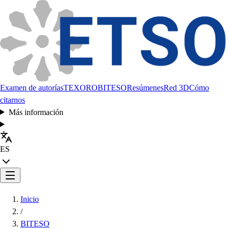
Examen de autorías
TEXORO
BITESO
Resúmenes
Red 3D
Cómo
citarnos
Más información
ES
Inicio
/
BITESO