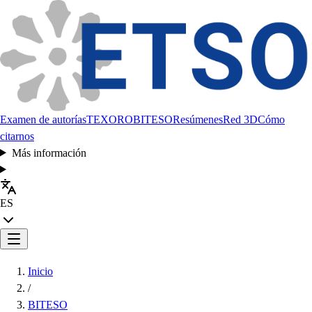
Examen de autorías
TEXORO
BITESO
Resúmenes
Red 3D
Cómo
citarnos
Más información
ES
Inicio
/
BITESO