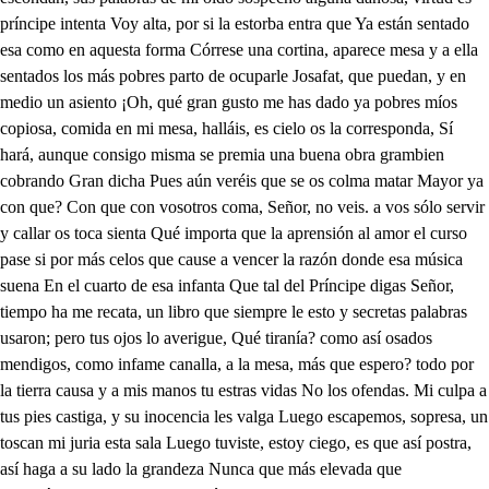
aunque consigo misma se premia una buena obra grambien cobrando Gran dicha Pues aún veréis que se os colma matar Mayor ya con que? Con que con vosotros coma, Señor, no veis. a vos sólo servir y callar os toca sienta Qué importa que la aprensión al amor el curso pase si por más celos que cause a vencer la razón donde esa música suena En el cuarto de esa infanta Que tal del Príncipe digas Señor, tiempo ha me recata, un libro que siempre le esto y secretas palabras usaron; pero tus ojos lo averigue, Qué tiranía? como así osados mendigos, como infame canalla, a la mesa, más que espero? todo por la tierra causa y a mis manos tu estras vidas No los ofendas. Mi culpa a tus pies castiga, y su inocencia les valga Luego escapemos, sopresa, un toscan mi juria esta sala Luego tuviste, estoy ciego, es que así postra, así haga a su lado la grandeza Nunca que más elevada que humillándose al mendigo, ¿Qué pronuncias? Calla, calla, mi enojo voces aparta afuera, Ved qué es eso, aquí me valga que me valga la prudencia qué permiso aque de entrar un medio aguarda Ya le tiene no me dio Jesús mío, Pues tú que venga me mandas, librame, que puedan, y en medio un asiento humilde me trae la infausta, noticia que de tu imperio todos los médicos llama pues la soy rico, y yo parante a que a patente za, pues tirano y su patante ya por la misma cada yo que le sigo a pata su pasante, curo bien oscuras? y con gran gracia lámparas lamparones con tierra de Mancha, humor tiene y desenfado le que causa al corazón este anciano que ella no sé qué que mi saña, no sé qué gozo en me asalta, desde ese anciano vi, deudas no sé que teme mi saña, desde que mire a este hombre Pues tan urgente, aunque acabas de llegar este el príncipe es repara toca alana, da tanta temer No me espanta a toca, permita deidades ahora a mi duda detenganza sufrimiento a mis ansias dormía en la parecera, acomodarrama, en la pastores tal fuego que la música está aguardando ataques. y porque ese nombre os dan porque fue mi bisabuelo Ventero mi abuelo que despensero, y vino luego por ser mi tatarabuelo, ventero, y despues siguió bisabuelo despensero, tuosaste, portar mi bisabuelo sastre mi abuelo algua mi padre escribano y luego porque me parió mi madre en un desván, por engro con que ay eran amoroso por linea recta le tengo ladrón miratar adveo que mi bisabuelo sastre, mi abuelo tocar padre escribano, a vuestras plantas, señor humilde me trae la infausta, noticia que de tu imperio todos los médicos llama pues la soy rico, y yo parante a que grata, a su patente anciano y su patente en ya por la mia cada Y yo que le sigo a pata su pasante, curo bien oscuras? y con gran gracia ron lámparas lamparones con tierra de Mancha, humor tiene y desenfado le que causa al corazón este anciano que ella no sé qué que mi saña, No sé qué gozo en me asalta, desde que ese anciano vi, No sé que teme mi saña, desde que mire a este hombre Pues tan urgente saca, aunque acabas de llegar este el príncipe es repara cuán triste y debil subida, por puntos parece acaba, a curarme os atrevéis? como conmigo cobrarás, sí, señor, Yo la ofrezco para basta de donde alcanza tal ciencia De ti apartan la documento y cauta Qué escucho y a un vivo Dónde está puesto a tus plantas heredarla, ¿Qué haces, señor, finge y calla, que nos en Sí haré, si puedo con el gozo que me embarga. Ved que es empresa de traigo en todo confianza si es mal interno. Si son dudas? No me espantan. Y si alma toca. quiero yo que toque al alma los pues de más primero advierte por si acaso traición guarda con tal disfraz esto ordeno que puedes a su sabía ciencia en público o secreto parte informaciones largas, tu aplicarle los remedios como por la mano vayan de rendas que día noche del príncipe no se aparta sólo el pulso te permito, con estas circunstancias a que es disponéis los deste viendo que hay en mí amenaza para los servicios premios cuchillos para gargantas en el infiero Nada ya estorba a mi dicha. Venta, pues con cuanta cuanta alegría osada, voy siguiendo tus pisadas, Si a príncipe la infierno haz mi sospecha sea gala, toca alana, toda la temer tanta a toca sígame, permitida de Lara, a mi duda detengan sufrimiento a mis ansias a Dios mío en la palestra, tal fuego que la música está aguardando ataques. y porque ese nombre os dan porque fue mi bisabuelo Ventero mi abuelo que despensero, y vino luego por ser mi tatarabuelo, vente, y después siguió bisabuelo despensero, do sastre porque sabré mi disabuelo sastre mi abuelo algua mi padre escribano y luego porque me parió mi madre en un desván, por engro con que ay eran a Morong, por nonbre propio me di linea recta le tengo ladrón miratar aqueo, que mi bisabuelo sastre, mi abuelo tomar tengo padre escribano, el Rey Asuero, Judad gracioso, cachivache caredes ser dama, pagada asi sobresal tares ventura graciosa Mardoqueo viejo do viejo sando los ebreos y las con su dama celebren festivas, unidas las almas la heroica baste, la reina persiana, le con de por sale a rico, nunca más que oy me ha causado tu diestra voz embeleso, Estador qué hacéis al tono, sentrá, y yo no merezco Si mereces; porque cuando de ti no quitará dedo apreciarte, por quién eres soy más que un esclavo vuestro Si católico El cómo dudo como confiando su pecho de mí tu hermana, me ha dicho qué hermanos no sois, o muero sino amantes desdicha osadía parara, padre catan cola, el ceño padecéis de la fortuna Ya todo sea descubierto o no temas lo revele. Mas dime ¿qué clima cielo Tan benévolo os asiste, que allá en mi albedrío imperio En qué lo adviertes, señora, en ser de tu mismo rino paraquías que aquí tino galán valiente y discreto, diere a rendir mi alma tono que os cante por él y aún tengo Aquí es el dueño yo dichosa, pues deseo corresponder a satisfecha, Los dos se enamoran celos Sí debéis estarlo, como en la glosa y tono tierno que cante, veréis aquí dan papel papel esto más? ¿Qué espero benigna lo admito; y pues en el cenador veo, ni le daré un instante Espera aquí que ya vuelvo Pero agravio injusta estrella Que en católico esto advierto que Sirene, nos descubra. mas allí está Ya se vuelto. Dime, villano son estas las atenciones los premios que tu amor me corresponde si oigo, en que te ofendo de por En qué acaso es poco verte con la infanta amable y tierno darla un papel? que en vano Ay Sirene es tu recelo así, ¿cómo puedo yo satisfacerte tan presto a mí me satisfacieras, yo de que que a dueño para queste hable escala no puede engañarme el Pues yo lo pronuncio es cierto Esto que va seguro lo que he visto aquí aseguran Mis ojos por verdadero Yo lo que refiero, pues basta decírmelo el mesmo falta tirano retraidora siren resti Ni un aliviero Qué bulla es esta que la oye el reinoramala, Oye uno mi sufrimiento denme los celos furias, de médico, porque con el siempre anda en secretos para tus diere Aquí viene su pasante, no fueron vanos tus recelos y mentira tus sospechas buenas tardes caballeros semos sea bien venido el mortengo Morongo os llamáis que bueno Aquese es nombre de gato, digo yo que sea de perro y porque os ponen tal nombre dan papel porque era mi bisabuelo Sastre, mi aguelo escribano, mi padre aguacil, y luego en entero porque mi madre en me parió en desvangatero, cogieran, si es morongo me tiene hurtado o credo, oíros me gusta, y desde ahora seréis mi medico, creto si aquestos ermitaños, por yo en desierto para su pasada para ruda, entero ron Ya le he a su mal en cuán gallo, es poco verte Sale Diana y rico, Nunca más que hoy me ha causado tu diestra voz embeleso, Estatar qué haréis al tono, sentrá, y yo no merezco Si mereces; porque cuando de ti no quitará dedo serena apreciarte, por quién eres soy más que un esclavo vuestro? si católico Pues yo lo pronuncio es cierto El cómo dudo lo que he visto aquí aseguran Cómo confiando su pecho de mí tu hermana, me ha dicho qué hermanos no sois, y muero ren resti ti un áspidiero ¿Qué talla es esta sino amantes desdicha osadía Aquí tiene su pasante, para abra y padre catan col, el ceño padecéis de la fortuna Sea bien venido el mortengo Ya todo sea descubierto no no temas lo revele. Mas dime ¿qué clima cielo Tan benévolo os asiste, bella en mi albedrio imperio pero mujer Buscando a mi cólico, mas que veo En secreto es con triadna, que hablarán alma escuchemos que con celos quien ama oíros me quita, y desde ahora yo dichosa, pues deseo corresponderada satisfecha, Los dos se enamoran celos Sí debéis estarlo, como en la glosa y tono tierno que cante veréis aquí en papel papel esto más? ¿Qué espero benigna lo admito; y pues prado en el cenador veo, no le hablaré un instante Espera aquí que ya vuelvo Pero agravio Injusta estrella Que en católico esto advierto que Sirene, nos descubra? mas allí está Ya se vuelto. Dime, villano son estas las atenciones los premios que tu amor me corresponde Soy tigo en que te ofendo en cuán gallo, es poco verte con la infanta amarle y tierno darla un papel? que en vano Ay Sirene es tu recelo así, ¿cómo puedo yo satisfacerte tan presto a mí me satisfacieras, yo de que serena de que a dueño paraqueste hable escala no puede engañarme el Pues yo lo pronuncio es cierto Esto que veas seguro lo que he visto aquí aseguran Mis ojos por verdadero Yo lo que refiero, pues basta decírmelo el mesmo falta tirano traidora, ren resti ti un áspidiero ¿Qué talla es esta pronto se miraran que está enamorado pienso de médico, porque con el siempre anda en secretos Aquí tiene su pasante, no fueron vanos tus recelos y mentira tus sospechas buenas tardes caballeros Sea bien venido el mortengo Morongo os llamáis que bueno Aquese es nombre de gato, pero mujer digo yo que sea de perro Y porque os ponen tal nombre porque era mi tu abuelo Sastre, mi aguelo escribano, mi padre aguacil, y luego en entero porque mi madre en me parió en desvangatero, cora verán, si es morongo me tiene hurtado de heredo, oíros me quita, y desde ahora seréis mi medico, aceto si aquestos ermitaños, agarrara yo en desierto tanto y cosa entero conara su mas y a dar al conde tura que tardon, si quiero ajena con