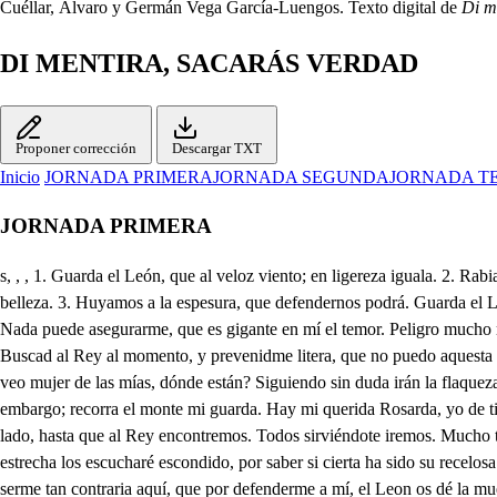
Cuéllar, Álvaro y Germán Vega García-Luengos. Texto digital de
Di m
DI MENTIRA, SACARÁS VERDAD
Proponer corrección
Descargar TXT
Inicio
JORNADA PRIMERA
JORNADA SEGUNDA
JORNADA T
JORNADA PRIMERA
s, , , 1. Guarda el León, que al veloz viento; en ligereza iguala. 2. Rabia escupe, fuego exhala, de aliento, y vista feroz. Seguid todos a su Alteza, que es peligrosa ocasión, no ofenda el fiero León a mi vida en su belleza. 3. Huyamos a la espesura, que defendernos podrá. Guarda el León. Por acá. Aquesta llaman holgura? Renunciola desde aquí para mientras yo viviere. Vuestra Alteza no se altere, que tiene defensa en mí. Nada puede asegurarme, que es gigante en mí el temor. Peligro mucho mayor podrás Reina confiarme. Llevadme al punto de aquí. Vuestra Alteza se reporte. Volvedme luego a la Corto si queréis que vuelva en mí. Buscad al Rey al momento, y prevenidme litera, que no puedo aquesta fiera echar de mi pensamiento. A mi Rosarda no veo, su defensa al Cielo pido. Tal temor he recibido, que estoy viva, y no lo creo. Como no veo mujer de las mías, dónde están? Siguiendo sin duda irán la flaqueza de su ser: Auran huido. Buscadlas. No hay flaqueza que temer, que bien las podrá esconder este monte entre sus faldas. Pues buscadlas sin embargo; recorra el monte mi guarda. Hay mi querida Rosarda, yo de ti sola me encargo. Mauricio, de mi recelo tienes permisa bastante; cerca el monte en un instante, y haz lo que sabes. Harelo. . Venid todos a mi lado, hasta que al Rey encontremos. Todos sirviéndote iremos. Mucho temor he cobrado. Por este bosque sombrío el camino he de seguir, pero al Rey veo venir, y al dueño del que lo es mío. Aquí en esta senda estrecha los escucharé escondido, por saber si cierta ha sido su recelosa sospecha. Dad ya de mano al temor, pues a vuestro lado vengo. Y aún por esa causa tengo ese cuidado Señor; que puede mi mala suerte serme tan contraria aquí, que por defenderme a mí, el Leon os dé la muerte. Defiéndase vuestra vida, que la mía importanada. Estáis Rosarda engañada. Antes Señor advertida, que en buena razón y ley, aunque más vengáis a amallos, mas que las de mil vasallos vale la vida de un Rey. Veros solo me da pena. Desengañaros querría, que en razón de compañía solo la vuestra hallo buena. Vos sois mi remedio ya. Tal valor no me prometo, que soy mujer en efecto. Pues en eso el caso está. La victoria es muy impropia. en el mujéril valor. Y esta más, pues no es menor, que venceros a vos propria. Con tanto cuidado estoy, que nada entenderos puedo Bien podéis perder el miedo, de esto mi palabra os doy. Justo es ya desengañaros, advertid que este ruido, fue por mi orden fingido, por tener lugar de hablaros. Que la Reina que ha notado el fuego de mi afición, por más ligera ocasión nunca dejará mi lado. Y pues mi suerte ha querido lograr mi engaño amoroso, y a punto tan venturoso mi deseo ha conducido. Permitid bella Rosarda dar licencia a mis suspiros, para que pueda deciros, lo que mi lengua acobarda. Volved señora esos ojos, dueños del triunfo mayor, ved que a esos pies rinde amor, Rey, y Reinos en despojos. Pues sois ya dueño del alma, mi Reino lo menos es, que el principal interes es ganar del alma palma. En fe de esto me prometo, y de vuestra cortesía, que la altiva intención mía, surtirá dichoso efecto. Comenzad pues a dar muestra de la estima de este amor, dadme una mano. Señor, Jesús, detened la vuestra. Tanta lisonja excusad, que no acabo de entender lo que puede pretender de mí, vuestra Majestad. Lograr tan dichoso empleo, que mi Reino aventure. Vuestra Alteza se procure templar en caso tan feo, 