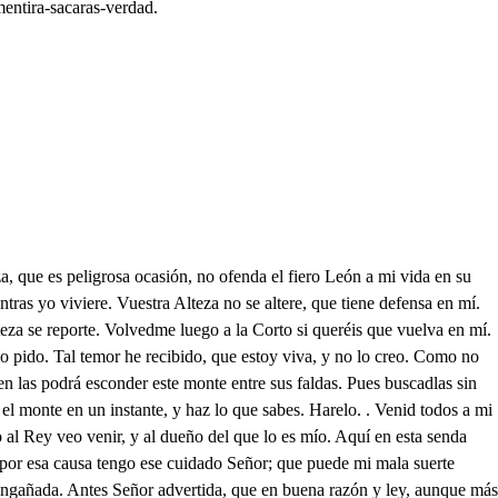
mentira-sacaras-verdad.
de su mujer, mira lo que hemos de hacer, tu esposa soy, tu discreto. Llévame a donde gustares, que a seguirte estoy dispuesta, y en que es la verdad aquesta por tus ojos no repares. Mira que es amante y Rey, y podrá cuando intentare, sin que advierta ni repare en ti, eso no es justa ley. Válgame Dios, que esto pasa, a eso se ha reducido aquel favor tan crecido de llevaros a su casa. Y declarose con vos? Con harta desenvoltura, mas tuve grande ventura, que envió a Mauricio Dios a tiempo bien necesario. Pienso que aunque no llegara, que tu honestidad triunfara de otro más fuerte contrario. Qué respondistes. Aquello que la ocasión requería. Coral rojo parecía de enojo su rostro bello. Que le distes a sentir. Desdenes. Desengañose? quedó más firme? enojose? volveraos a persuadir? Como se fue. Porque yo le espanté con que renía la Reina. Por vida mía, decí en que se resolvio. En estar más obstinado, mucho en su abstinencia dudo, Bien desengañarle pudo Rosarda un desdén honrado, si hablarades con valor y ánimo determinado, quedara desengañado, reconociera su error. No es justo me persuada lo que me dais a entender, porque a ninguna mujer le pesa de ser amada. Quién duda que agradecida estáis a naturaleza, porque os crió con belleza para ser de un Rey querida. Bien se paga de esa suerte la fineza de mi fe; famoso premio saqué, ingrato Arnesto en quererte. Responde Mauricio aquí, di lo que has visto y oído, pues tan buen testigo has sido, saca la causa por mí. Y si por ser singular testigo, no hiciere fe, muchos testigos daré, pues que me he de acreditar. Montes, jarales, desiertos hablad en mi abono ya, que ni fe es tal, que dará lengua avuestros cuerpos muertos, Jesús, así os alteráis, no lo dije yo por tanto, de esa discreción me espanto, perlas tantas no virtáis. Esto has hecho, vive Dios, que es desagradecimiento, y que con un pensamiento nos ofendes a los dos. Pues sin duda ha procedido, con tan heroico valor, que dudo yo que haya honor en mujer mejor nacido. Que quieres, yo me confieso en esto desconfiado, del Sol mil veces he estado celoso a perder el seso. Ponte encima de esa peña en tanto que aquí sosiego, y si viene gente, luego hazme Mauricio una seña. Dices bien, yo parto al punto. A mí querida Rosarda, tanto un enojo se guarda, advertid que estoy difunto. Mi bien en verás hablemos, que no cuesta tan barato este venturoso rato, para que le mal logremos. Puedo dejar de sentir tal sin razón? Grande ha sido, pero estoy arrepentido; a esto os podéis persuadir. Tiéneme muy ofendida ver poner duda en mi honor. Aquí me vuelve el amor, de un cabello el alma asida, Mas por el Cielo sagrado. que no es malo mi recelo, no es Arnesto, matarelo, engañome su criado. Para comprar la ocasión de que ya su dueño goza; a cuanto un traidor reboza en un cauto corazón. Mi pensamiento maldigo si a ofenderos se alargó, o me he de castigar yo, o vos me dad el castigo. De tudillas os suplico me le deis luego, o licencia, para que en vuestra presencia os vengue como público. Quisiera eso concederte, pero soy muy piadosa, porque me tienes quejosa, y en puntos de aborrecerte. Levanta. Dadme primero rigurosa penitencia. La que te da mi clemencia son mis brazos. Esos quiero. Que