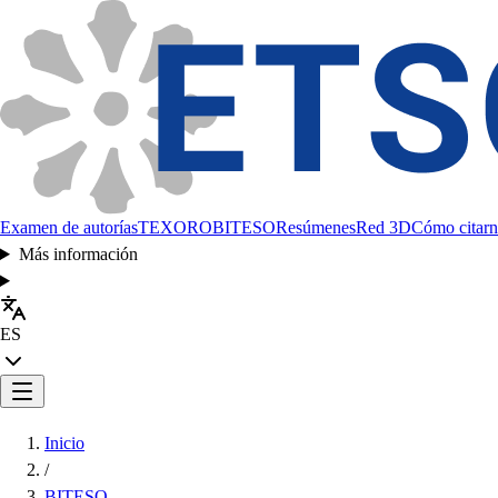
Examen de autorías
TEXORO
BITESO
Resúmenes
Red 3D
Cómo citarn
Más información
ES
Inicio
/
BITESO