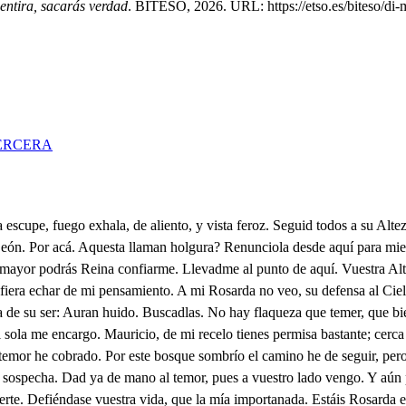
entira, sacarás verdad
. BITESO, 2026. URL: https://etso.es/biteso/di-
ERCERA
porque si a caso porfía poner su intento en efecto, he de perder el respeto a tanta descortesía. Hasta aquí disimulé, sin darme por entendida, y ya aunque pierda la vida sospecho que no podré. Qué es esto Señor, no advierte vuestra Majestad, que soy hija. Mi palabra os doy, que está echada la suerte. Hija sois de Federico el Duque, yo no lo niego; pero estando de amor ciego, mal a discursos me aplico. Reportarme no podré, con lugar, tiempo, y ventura, pues cualquiera me asegura lo que un siglo deseé. Dice que me tiene amor, y es engaño manifiesto, que un afecto deshonesto, no es amor, si no furor. Quien ama, es fuerza que ame de quien amare el honor, porque ese otro no es amor sino un apetito infame. Advierta que si desprecia mi valor por ser mujer, que floreada vendré a ser famosa como Lucrecia. Y cuando tan vil destrozo en mi casto honor se vea, si un Capitán Timoclea, yo echaré un Rey en el pozo. Quién vio en mujer tal constancia, que por lo que ha sucedido, hizo en honra del marido más honrosa repugnancia. Yo quiero con mi presencia evitar daño mayor. No es honor, si no rigor, y el mío amor, no violencia. Buenas albricias espero de haberos hallado aquí. Oh Mauricio, comó así tu venida vitupero. Como que tal ocasión este hombre me haya quitado, por Dios que soy desgraciado, celos de la Reina son. Viene Clorinarda ya? Este repecho la encubre. Perdido soy si descubre mi intento. Tan cerca está? Si Señor. Pues con Rosarda te queda, y a verla voy. Adiós. Tu criado soy; seré su defensa, y guarda. No ha de faltar ocasión, en que logre mi esperanza. Ay Mauricio, en tu tardanza, se rasgaba mi opinión. Ya estoy al cabo señora; testigo de todo he sido, que en este bosque escondido vi cuanto ha pasado ahora. Viene la Reina? Fue engaño para apartarle de aquí, que según le vi, temí, un irreparable daño. Eres Mauricio discreto. Y mi Arnesto? Cuidadoso le dejé, y aún receloso de estas cosas, A que efecto; no fía de mi valor? Sí, más caso es temerario, tener tan fuerte contrario en competencias de amor. Ninguna disculpa tiene esa malicia en tu abono, pero ya te la perdono, en albricias de que él viene. Busca el humedo elemento el pez, que sin el no aspira, la suelta ave vuela, y tira, sobre los brazos del viento. La copa busca la hiedra del Fresno más empinado, y hasta hallar su centro amado nunca descansa la piedra. Sube el fuego a la región, baja el agua a lo profundo, y así todos en el mundo buscan su conversación. Y yo que la mía tengo, sitvada en vuestra vista, sin haber quien me resista, como a mi centro a ella vengo. No hay mal sin bien, si se advierte el sobresalto pasado, sin duda que fue ordenado para mejorar mi suerte. Mil siglos ha que no os veo, y aún a pocos los reduzgo, pues los puntos siglos juzgo, medidos con mi deseo. Tuvistes mucho temor al León embravecido? En mi vida le he tenido Arnesto mío mayor. Entre sus brazos la vi en harto riesgo, y sin duda, que a faltarle aquí mi ayuda, la despedazara aquí. Al punto que oyó mi voz aquel ánimo teal, templó el intento bestial, puesto que estaba feroz. Enviele a su Leona, que bramando le buscaba; tan recelosa, y tan brava, que la temió mi persona. Ya no es tiempo de encubrir el mal que nos amenaza, sino de prevenir traza de poderle resistir. Sabrás mi bien que el León, que este alboroto ha causado, solo ha sido imaginado, del Rey ha sido invención. Para decirme en secreto lo que impi