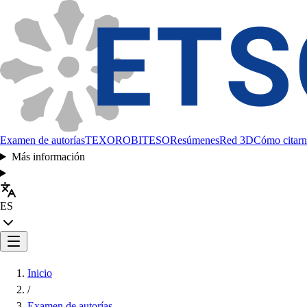
Examen de autorías
TEXORO
BITESO
Resúmenes
Red 3D
Cómo citarn
Más información
ES
Inicio
/
Examen de autorías