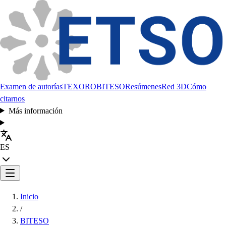
Examen de autorías
TEXORO
BITESO
Resúmenes
Red 3D
Cómo
citarnos
Más información
ES
Inicio
/
BITESO