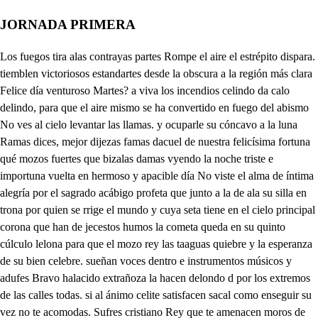
JORNADA PRIMERA
Los fuegos tira alas contrayas partes Rompe el aire el estrépito dispara. tiemblen victoriosos estandartes desde la obscura a la región más clara Felice día venturoso Martes? a viva los incendios celindo da calo delindo, para que el aire mismo se ha convertido en fuego del abismo No ves al cielo levantar las llamas. y ocuparle su cóncavo a la luna Ramas dices, mejor dijezas famas dacuel de nuestra felicísima fortuna qué mozos fuertes que bizalas damas vyendo la noche triste e importuna vuelta en hermoso y apacible día No viste el alma de íntima alegría por el sagrado acábigo profeta que junto a la de ala su silla en trona por quien se rrige el mundo y cuya seta tiene en el cielo principal corona que han de jecestos humos la cometa queda en su quinto cúlculo lelona para que el mozo rey las taaguas quiebre y la esperanza de su bien celebre. sueñan voces dentro e instrumentos músicos y adufes Bravo halacido extrañoza la hacen delondo d por los extremos de las calles todas. si al ánimo celite satisfacen sacal como enseguir su vez no te acomodas. Sufres cristiano Rey que te amenacen moros de haliende con alegres bodas Mengua es tuya. La foz el pueblo a viva de mi remiego. El rey alfata viva. dacelo quítanse de la muralla con instrumentos y salen garcie. ler de bargas y don Locen zo Juarez y don Pedro ponce de León, y milla escadezo de tar hulperez entraeemros dice Extrañas luminacias bravas luces. coronan las almenas y repechos de las altas muzallas anda luces a quien mil villas dan honro sos pechos. Mejores son arneses y gorguces para atavios de cristianos pechos que al juvas ricas de colaz de seda si con el traje el ánimo se hereda usen de lartas faldas las mujeres. adornen las cabezas de alma icales salgan con afeitados pareceres entre Tartes gazules y aliatares que yo don Peltro ¿quién le quitare a yeperez. hacer por horas víctimas y altares de estos perros sus gustos atropella, Esta es mi condición sigo mi estrella. para qué quiero yo mi alfante envasna y con la pazen mohecido el peto Qué gusto puede darme la dulzana. entre el poblacho en ocio, vil quieto si el Rey Fernando su rigor amaina si no confique el comenzado apreto Yo solo yo mi sombra sola basta para asolar aquesta infame casta Saltaré, ¡vive Dios, por cima el muro. yarrojareme en ese laberinto que al sacudir mi brazo el golpe duro dejará el suelo inmora sangre tinto, contra esta nueva troya me conjuro Ya os pintáis otro Aquiles, No me pintó Aquiles yo que aquiles si viviera estando vivo yo mi sombra fuera desee y si de Garciperez fuera sombra el bravo y ciego no hiciera poco rayo del cielo el bárbaro le nombra. dicen verdad el borracho niño y loco. el alegría de este pueblo asombra mil instrumentos suenan poco a poco salen alegres coros de Sevilla Querran del vectispasearla orilla. salen un corro de moros y morastanendo y balando la zambra y dice millan adviértase q figura gracosa. mi lan Miy digan si ha centre par al son la delgada toca Yo esta canalla está loca. o yo lo debo de estar. m de Veese cómo en madisguera. No lo hagas? aquesta cuida dcestada que por momentos la espada de ntrofigor espera ycompañaros y fiestas No más basta que os contemplo se procura defender Engaños cautelas dolos Podría forza sa ser Díjele a vuesa enced, la ocasión ia pocas de estas envidare lrresto adoce y entre la música y danza hacé un amor tal mudanza. para que aplacer se goce con castellanos donaires Alláme, pero llegar No llegaremos a estar elo a que andar a hacer los danza hechos bujos por llaires mira que son bravos pechos algunos iy mal me conoces. en dándoles cuatrococes Si la ocasión se manija Los beras tícaro hechos y porque te satisfagas? Esperabezaslo. teno de que hacerlo no te está bien m de Veese cómo en madisguera. No lo hagas? he de hacerlo. que por momentos la espada que hay treguas entre los reyes y será dar mal ejemplo No más basta que os contemplo amigos de cumplirleyes Engaños cautelas dolos no se han de intentar creed Díjele a vuesa enced, que nos viméramos solos callo, ¿porque a ser no más de ambos esta era la hora que toda la turbamora hacé un amor tal mudanza. Estaba con bafaba Bueno está millan rondon. yya se empiezana sentar No llegaremos a estar un bato en conversación aunque mi gusto barajas lo haré, aunque soy amigo, de hablar al enemigo al son de trompas y cajas que vive Dios que no sé hablarle en la paz prolija. Si la ocasión se manija Yo por ambos hablaré Enhora buena A la os guarde. Mahoma con todos venga Millay aparta esel de solo den dedeode No me tenga pues un boja pengarde convercebua deveno. con nosotros Tenmillan. Pues si a la mano me van Tienes de callar y o Ivámonos de aquí, señor, que yo sé qué nos importa Esa cólera reporta daré al diablo el amor. de yan des Si de nuestra venida pesadumbre no tenéis? yr prosiguiendo podréis da desara No hay qu en lo impida. sentas Si va de sentar junto a vos sentado estoy. Siguiéndojos los pasos voy Yo apartado quiero estar ya que todos la hanceftado no tengo yo otro remedio. Galán hecho extremado ella digo de mefalda, si no sentarme a quien me dio. Como un pavo está esta serva. y muéstreme acá una manoy aya fe el moro es cortesano, Mahoma con todos venga Blanca es la mano, miralda. Abójela acá y veré Pues ¿cómo la ha de arojar Bien se la puede cortar que luego la volveré de eme de galán en qué os ofendí que sapena se me aplica si el bien no se comunica No vale un maravedi mal aquesa injusta ofensa. hará un pecho cortesano. a mano de cuya mano ve que está su alma suspensa. si es lisonja bueno está. Guárdosos el justo decoro y No sé qué tiene este moro. que cautivándome va Que biso qué gracia y talle ENo soy dama lifonjero. por más que olvidalle quiero No me es posible olvidarle. No me diréis vuestro nombre Importaos mucho sabello. áíbame la vida en ello. Mucho temo no os asombre No me asombrara decí Tocole de amor la hierba, si no sentarme a quien me dio. Como un pavo está esta serva. Comamos la pese a mí Si solo en el nombre topa Sabed que se llama d peten sin la conde las No me niegues este bien. Callad, pesia mi que voy ella viene vento en popa. no hay sino cargar con ella y démos la vuelta por calla No será traición dejalla Si allá podemos vendella No me estéis martiricando que el corazón y alma os indo Llámome, mi bien Celindo. No estoy burlando. ¡Qué buen nombre? y si le enfada porque no mude de amor se buscará otro mejor El deCelindo me agrada el solo él solo es bastante. o atener mi vida en peso. io traidor Las manos, señora, os beso. Mostradme acá se tuebante. debeldo Caí podéisle traer mi hacelo antes que se megue sin plumas sente de Hasta que tenga Amor con que me entretenga No me las pienso poner y si yo os las doy. traerelas pues pon el de estas gorastas cao El corazón me alborotas y las flacas venas hielas Primero que apolo salga? habéis de renegar hoy Callad, pesia mi que voy dándole soya a esta galga Pesarme a que en esos modos que vuesto pecho desfoga no deis de manera soba que nos aozquemos todos. No hacéis callad, dama hermosa, porque yo soy forastero saber una cosa quiero Celindo, mi bien qué cosa Miren que al mivar aquesta aquí pierdo cienducados Porque facon los cercados hacen esta noche fiesta La costumbre ha hecho ley En este insigne lugar de juntarse a celebrar el nacimiento a su rey cada noche y éste es el día que al jatas nuestro señor, Cumple años. io traidor Pesa es toda la alegría Que resiga está mora llegue y la corte media cara Eso solo nos faltaba mi hacelo antes que se megue de denopede don Pedro, que vive ojos? que le veo de manera. que ya renegado hubiera a no venir con los dos. ¿Qué determináis? pues pon el de estas gorastas Primero que apolo salga? de sedora darte gusto detérmino. Hola tú no callarás Entra Celiyamete sucrado Que sin avisarme vino No sé que piensa esta mora. Y no desea más tesoros estar de tu amor gozando Por al aque está hablando con un escuadrón de moros Matarela y matacelos. ¿Qué es aquesto de matar? quiero apercibido estar que viene el moro con celos mi ploria, cero abrazarte Abrázaslo en mi desden. Pesia al mundo. Hidalgo te el suelta No puedo soltarte que soy guarda de este paso. y débole defender Moro de vos de querer que te mate a habla paso. eque es paso ¡Qué poco a poco No adviertes queyo aqu estoy Puro conoces ben soy Serás algún moro loco En estarte te desuelve. y déjame a mi matallo. ay da llamajadelo. agares pere mie callo ¿Por dónde vieneste vuelve. Hola tú no callarás deja aquese desatino Mórito bebe tu vino. y no temetas en más que te hazan la mamona y te quedarás con ella No habrá bien se atreva hacella Bueno está, señora mona. Descubre el rostro que quiero saber quién eres, villano? Vete en hablar a la mano Mira que soy caballero mi ploria, cero abrazarte Abrázaslo en mi desden. caballero t yo pues Ay amor. que soy guarda de este paso. Celiz de mi renego. Quita no te abrase el fuego que salir de lasma ves? Tente digo. Ya mecorro de la larga que les doy. descubrese garciperezy dice. Tente y advierte que yo soy. Ángel de guarda del corro conócesme ya. Celi quién es encambio de no matarme El nombre quieres sacarme. agares pere Encantate No me encanto eres más que un hombre solo Soy tay o y el cielo diolo, para dar al mundo espanto. a que en los tiepos Pues no lo has todo espantado. Pues no me espantas a mí? que soy parte suya. partade la muerte te he sentencado Mal parece que hoy blasones y no quiero que te asombres ¿Sabes que me mataras Si quieres lo llevarás? firmado de nuestros nombres Estoy por probarlo ahora. A las treguas lo agradice No dije ya más soldán, que Roldán difanfarrón Oíd don Pedio parece. pendencia diqlla esperad aquí un momento Qu importa ver este lance que ha venido a darme alcance el cancer de mi tormento El santo Ala te mal diga Mahoma en tu daño sea y si trabarespelea Venza la parte enemiga. en buen hora eperdonad tus hijos se vean esclapos Entre los contrarios fieros Mal parece caballeros, que repiten parabravos venir en contrayo traje fingiedo amorosas llamas y aje quebrarnos las damas como en de