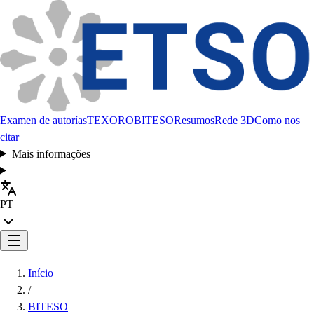
Examen de autorías
TEXORO
BITESO
Resumos
Rede 3D
Como nos
citar
Mais informações
PT
Início
/
BITESO