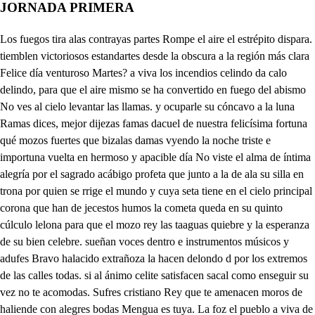
JORNADA PRIMERA
Los fuegos tira alas contrayas partes Rompe el aire el estrépito dispara. tiemblen victoriosos estandartes desde la obscura a la región más clara Felice día venturoso Martes? a viva los incendios celindo da calo delindo, para que el aire mismo se ha convertido en fuego del abismo No ves al cielo levantar las llamas. y ocuparle su cóncavo a la luna Ramas dices, mejor dijezas famas dacuel de nuestra felicísima fortuna qué mozos fuertes que bizalas damas vyendo la noche triste e importuna vuelta en hermoso y apacible día No viste el alma de íntima alegría por el sagrado acábigo profeta que junto a la de ala su silla en trona por quien se rrige el mundo y cuya seta tiene en el cielo principal corona que han de jecestos humos la cometa queda en su quinto cúlculo lelona para que el mozo rey las taaguas quiebre y la esperanza de su bien celebre. sueñan voces dentro e instrumentos músicos y adufes Bravo halacido extrañoza la hacen delondo d por los extremos de las calles todas. si al ánimo celite satisfacen sacal como enseguir su vez no te acomodas. Sufres cristiano Rey que te amenacen moros de haliende con alegres bodas Mengua es tuya. La foz el pueblo a viva de mi remiego. El rey alfata viva. dacelo quítanse de la muralla con instrumentos y salen garcie. ler de bargas y don Locen zo Juarez y don Pedro ponce de León, y milla escadezo de tar hulperez entraeemros dice Extrañas luminacias bravas luces. coronan las almenas y repechos de las altas muzallas anda luces a quien mil villas dan honro sos pechos. Mejores son arneses y gorguces para atavios de cristianos pechos que al juvas ricas de colaz de seda si con el traje el ánimo se hereda usen de lartas faldas las mujeres. adornen las cabezas de alma icales salgan con afeitados pareceres entre Tartes gazules y aliatares que yo don Peltro ¿quién le quitare a yeperez. hacer por horas víctimas y altares de estos perros sus gustos atropella, Esta es mi condición sigo mi estrella. para qué quiero yo mi alfante envasna y con la pazen mohecido el peto Qué gusto puede darme la dulzana. entre el poblacho en ocio, vil quieto si el Rey Fernando su rigor amaina si no confique el comenzado apreto Yo solo yo mi sombra sola basta para asolar aquesta infame casta Saltaré, ¡vive Dios, por cima el muro. yarrojareme en ese laberinto que al sacudir mi brazo el golpe duro dejará el suelo inmora sangre tinto, contra esta nueva troya me conjuro Ya os pintáis otro Aquiles, No me pintó Aquiles yo que aquiles si viviera estando vivo yo mi sombra fuera desee y si de Garciperez fuera sombra el bravo y ciego no hiciera poco rayo del cielo el bárbaro le nombra. dicen verdad el borracho niño y loco. el alegría de este pueblo asombra mil instrumentos suenan poco a poco salen alegres coros de Sevilla Querran del vectispasearla orilla. salen un corro de moros y morastanendo y balando la zambra y dice millan adviértase q figura gracosa. mi lan Miy digan si ha centre par al son la delgada toca Yo esta canalla está loca. o yo lo debo de estar. m de Veese cómo en madisguera. No lo hagas? aquesta cuida dcestada que por momentos la espada de ntrofigor espera ycompañaros y fiestas No más basta que os contemplo se procura defender Engaños cautelas dolos Podría forza sa ser Díjele a vuesa enced, la ocasión ia pocas de estas envidare lrresto adoce y entre la música y danza hacé un amor tal mudanza. para que aplacer se goce con castellanos donaires Alláme, pero llegar No llegaremos a estar elo a que andar a hacer los danza hechos bujos por llaires mira que son bravos pechos algunos iy mal me conoces. en dándoles cuatrococes Si la ocasión se manija Los beras tícaro hechos y porque te satisfagas? Esperabezaslo. teno de que hacerlo no te está bien m de Veese cómo en madisguera. No lo hagas? he de hacerlo. que por momentos la espada que hay treguas entre los reyes y será dar mal ejemplo No más basta que os contemplo amigos de cumplirleyes Engaños cautelas dolos no se han de intentar creed Díjele a vuesa enced, que nos viméramos solos callo, ¿porque a ser no más de ambos esta era la hora que toda la turbamora hacé un amor tal mudanza. Estaba con bafaba Bueno está millan rondon. yya se empiezana sentar No llegaremos a estar un bato en conversación aunque mi gusto barajas lo haré, aunque soy amigo, de hablar al enemigo al son de trompas y cajas que vive Dios que no sé hablarle en la paz prolija. Si la ocasión se manija Yo por ambos hablaré Enhora buena A la os guarde. Mahoma con todos venga Millay aparta esel de solo den dedeode No me tenga pues un boja pengarde convercebua deveno. con nosotros Tenmillan. Pues si a la mano me van Tienes de callar y o Ivámonos de aquí, señor, que yo sé qué nos importa Esa cólera reporta daré al diablo el amor. de yan des Si de nuestra venida pesadumbre no tenéis? yr prosiguiendo podréis da desara No hay qu en lo impida. sentas Si va de sentar junto a vos sentado estoy. Siguiéndojos los pasos voy Yo apartado quiero estar ya que todos la hanceftado no tengo yo otro remedio. Galán hecho extremado ella digo de mefalda, si no sentarme a quien me dio. Como un pavo está esta serva. y muéstreme acá una manoy aya fe el moro es cortesano, Mahoma con todos venga Blanca es la mano, miralda. Abójela acá y veré Pues ¿cómo la ha de arojar Bien se la puede cortar que luego la volveré de eme de galán en qué os ofendí que sapena se me aplica si el bien no se comunica No vale un maravedi mal aquesa injusta ofensa. hará un pecho cortesano. a mano de cuya mano ve que está su alma suspensa. si es lisonja bueno está. Guárdosos el justo decoro y No sé qué tiene este moro. que cautivándome va Que biso qué gracia y talle ENo soy dama lifonjero. por más que olvidalle quiero No me es posible olvidarle. No me diréis vuestro nombre Importaos mucho sabello. áíbame la vida en ello. Mucho temo no os asombre No me asombrara decí Tocole de amor la hierba, si no sentarme a quien me dio. Como un pavo está esta serva. Comamos la pese a mí Si solo en el nombre topa Sabed que se llama d peten sin la conde las No me niegues este bien. Callad, pesia mi que voy ella viene vento en popa. no hay sino cargar con ella y démos la vuelta por calla No será traición dejalla Si allá podemos vendella No me estéis martiricando que el corazón y alma os indo Llámome, mi bien Celindo. No estoy burlando. ¡Qué buen nombre? y si le enfada porque no mude de amor se buscará otro mejor El deCelindo me agrada el solo él solo es bastante. o atener mi vida en peso. io traidor Las manos, señora, os beso. Mostradme acá se tuebante. debeldo Caí podéisle traer mi hacelo antes que se megue sin plumas sente de Hasta que tenga Amor con que me entretenga No me las pienso poner y si yo os las doy. traerelas pues pon el de estas gorastas cao El corazón me alborotas y las flacas venas hielas Primero que apolo salga? habéis de renegar hoy Callad, pesia mi que voy dándole soya a esta galga Pesarme a que en esos modos que vuesto pecho desfoga no deis de manera soba que nos aozquemos todos. No hacéis callad, dama hermosa, porque yo soy forastero saber una cosa quiero Celindo, mi bien qué cosa Miren que al mivar aquesta aquí pierdo cienducados Porque facon los cercados hacen esta noche fiesta La costumbre ha hecho ley En este insigne lugar de juntarse a celebrar el nacimiento a su rey cada noche y éste es el día que al jatas nuestro señor, Cumple años. io traidor Pesa es toda la alegría Que resiga está mora llegue y la corte media cara Eso solo nos faltaba mi hacelo antes que se megue de denopede don Pedro, que vive ojos? que le veo de manera. que ya renegado hubiera a no venir con los dos. ¿Qué determináis? pues pon el de estas gorastas Primero que apolo salga? de sedora darte gusto detérmino. Hola tú no callarás Entra Celiyamete sucrado Que sin avisarme vino No sé que piensa esta mora. Y no desea más tesoros estar de tu amor gozando Por al aque está hablando con un escuadrón de moros Matarela y matacelos. ¿Qué es aquesto de matar? quiero apercibido estar que viene el moro con celos mi ploria, cero abrazarte Abrázaslo en mi desden. Pesia al mundo. Hidalgo te el suelta No puedo soltarte que soy guarda de este paso. y débole defender Moro de vos de querer que te mate a habla paso. eque es paso ¡Qué poco a poco No adviertes queyo aqu estoy Puro conoces ben soy Serás algún moro loco En estarte te desuelve. y déjame a mi matallo. ay da llamajadelo. agares pere mie callo ¿Por dónde vieneste vuelve. Hola tú no callarás deja aquese desatino Mórito bebe tu vino. y no temetas en más que te hazan la mamona y te quedarás con ella No habrá bien se atreva hacella Bueno está, señora mona. Descubre el rostro que quiero saber quién eres, villano? Vete en hablar a la mano Mira que soy caballero mi ploria, cero abrazarte Abrázaslo en mi desden. caballero t yo pues Ay amor. que soy guarda de este paso. Celiz de mi renego. Quita no te abrase el fuego que salir de lasma ves? Tente digo. Ya mecorro de la larga que les doy. descubrese garciperezy dice. Tente y advierte que yo soy. Ángel de guarda del corro conócesme ya. Celi quién es encambio de no matarme El nombre quieres sacarme. agares pere Encantate No me encanto eres más que un hombre solo Soy tay o y el cielo diolo, para dar al mundo espanto. a que en los tiepos Pues no lo has todo espantado. Pues no me espantas a mí? que soy parte suya. partade la muerte te he sentencado Mal parece que hoy blasones y no quiero que te asombres ¿Sabes que me mataras Si quieres lo llevarás? firmado de nuestros nombres Estoy por probarlo ahora. A las treguas lo agradice No dije ya más soldán, que Roldán difanfarrón Oíd don Pedio parece. pendencia diqlla esperad aquí un momento Qu importa ver este lance que ha venido a darme alcance el cancer de mi tormento El santo Ala te mal diga Mahoma en tu daño sea y si trabarespelea Venza la parte enemiga. en buen hora eperdonad tus hijos se vean esclapos Entre los contrarios fieros Mal parece caballeros, que repiten parabravos venir en contrayo traje fingiedo amorosas llamas y aje quebrarnos las damas como en de