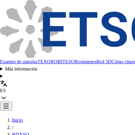
Examen de autorías
TEXORO
BITESO
Resúmenes
Red 3D
Cómo citarn
Más información
ES
Inicio
/
BITESO