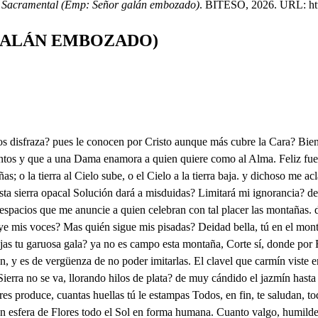
 Sacramental (Emp: Señor galán embozado)
. BITESO, 2026. URL: http
GALÁN EMBOZADO)
 a quien soy, y a quien he sido? que no hay mayor tormento que bájara ser pobre el opulento. Como no hay quien me admita ya en poblado me retiré a este prado, donde veo las aves alternando suaves motetes, que consagran en su acento al que le ha dado ser al Firmamento, a quien agradecidas al ser que gozan sus felices Vidas, devotas, y celosas sacrifican festejos cuidadosas. Aquí la humilde planta parece, que con muda lengua canta el aplauso, y loores que debe al que conserva sus verdores, La más mendiga fuente perlas tributa al mar en su corriente; porque el cristal que mueve del mar, origen tuvo, y cómo debe, en al jófar la paga le mejora de tanta tersa plata, a que es deudora; y en fe de que obligada se confiesa, por la fértil maleza, cuidadosa la paga le remite, hasta el undoso Reino de Anfítrite, siendo su mensajero un arroyuelo que discurre veloz el verde suelo, con tal prisa saltando, que de correr aljofar va sudando, porque conozca el hombre que es satisfacer deudas su renombre, y que pagar procura, que no hacerlo, pudiendo, es gran locura aquel que está obligado a quien el ser, y la honra le ha prestado: los árboles han puesto sus anhelos en subir presuntuosos a los Cielos) por pagar el tributo que al Criador le deben en su fruto: Y no hay cosa criada que no celebre a Dios con lengua arpada; los prados sacrifican áromás en la flor que le dedican: y a su Deidad Perene cada cual le consagra lo que tiene. Pues si las plantas, árboles, y flores, los arroyos plateados, tuiseñores, si los montes, y fuentes lisonjeras los brutos, aves, peces, y las fieras en celebrar han puesto su cuidado al que aqueste universo ha fabricado, dándoles ser distinto, a los hombres razón, al bruto instinto, hermosura a las plantas, y a tan distintas cosas, cosas tantas, como el hombre se olvida, y de aquestos festejos se descuida? y pudiendo, no paga, viendo que a ejecución la parca amaga? Ver esto me ha causado los lamente y ignorar él motor de estos acentor, que con dulce armonía estos páramos puebla de alegría, Pero pues tan propicio te he hallado; no temo se me oponga adverso el hado a aquestas soledades me retira la ingratitud, que en la Ciudad se mira, pues soy tan despreciada, y de todos estoy tan olvidada, que aún la menor memoria se ha perdid de este Culto, que fue tan aplaudido, del Soberano Pan Sacramentado a donde el Dios de amor se ha disfrazado. Pues laméntese el hombre, que dormido ha puesto en estos Cultos tanto olvido; pues puede ser que de omisiones tales se nos ayan seguido tantos males como hasta hoy padecemos, quizá por los descuidos que tenemos, cuando el lugar más pobre, en este día demostraciones hace de alegría. Este el designio es que me ha guiado al retiro siluestre de este prado: y así, pues sangre ilustre te acompaña ampara una mujer, que en la montaña tu patrocinio implora, cuando su adversa, y triste suerte llora. ina adversa al Ya no es mi fortun ya no es mi suerte contraria, . pues acaso he conseguido lo que a concilio buscaba. de la muina que la espera; Lo mismo que has referido, disfrazarela mi intento, porque viva descuidada y así un engaño me valga, hermosa Venus me pasa, y pues tu intento, y el mío a un mismo fin se consagran, Examinemos las igrutas de esa cumbre agigantada, que los llantos de la Aurora vebe en bucaros de nácar: quizá algún habitador, de esta desierta campaña el origen nos dirá de confus