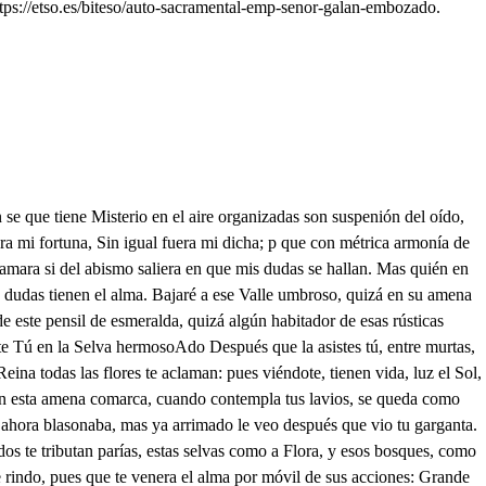
s://etso.es/biteso/auto-sacramental-emp-senor-galan-embozado.
ión tan extraña: ven, si gustas que te sirva. Tíéneme tan obligada mi correspondencia ingranta, Llorará su infausto fin, . tu trato cortes, que fuera si a dispoliciones tuyas y impidiré que se obstente En asistir tu persona Ya te sigo, desatenta me excusara. siendo ultraje de la parca, de memorias coronada, pues a vista del Olvido son sus pretenciones vanas. será eterna mi constancia: sígueme, pues. ampare el Cielo mi causa. mas ay de mí! dónde voy? no acierto a mover las plantas, proseguir quiero, y no puedo, que temores me acobardan, que tímido el corazón se recela, y sobresalta? Si es inspiración Divina, que con presagios me habla, por anunciarme algún daño suturo, que me amenaza. No puede sor que de este hombre las caricias fuesen falsas, y lisonjero, pretenda en mi honor alguna mancha? Sí: pues como a sus lisonjas fuy tan fácil, y livlana, que sin prevonir el riesgo di crédito a sus palabras? y no temí hacer testigos a las flores de mi infamia? sabiendo que a la hermosura se vincula la desgracia, y para tenterprudente, la menor presunción basta: que mi dicha ha sido tanta, Brir Cuidadoso mi desvelo Seguiré otro rumbo, puesto que he discurrido, lo que tan neciamente ignoraba. Pues siempre ha sido cordura volverle al riesgo la espalda sean mi Custodia fiel estas frondosas retamas. buscarela, aunque el abismo puesto que la Devoción Pues como en ira me abra y absorto está, o suerte avara! pues no sé cómo, ni donde se ha ocultado esta tirana: pues hice reparo a penas que de mi lado faltaba, cuando discurrí del bosque las sendas más retiradas, y conseguir no he podido de sus huellas una estampa. Hasta el más remoto Clima he de seguir sus pisadas; la sepulte en sus entrañas. Mas unistrumento sueña si el oído no me engaña. Vanos serán los anhelos de intento tan mal nacido, hoy triunfará del Olvido. s . ta el Cielo permite, o rabia! que un cieno vil, fuerte pena! consiga, el dolor me mata! premio a tan humilde ofrenda, un áspid me muerde el alma! no es mi poder sin segundo? pues con cautelosas trazas de mentidas apariencias hice que tributen parías tantas diversas Naciones, en el metal, oro, y platali al Tártaro libiatan? díganlo Setas tan varias como por mí han erigido a falsos Ídolos aras, negándole el sacrificio a la Deidad Soberana; que es principio, sin principio, pues es causa de las causas. Pues el Olvido de que solo a un Dios, que hizo de nada esta fábrica de él Orbe deben cultos, y alabanzas: ciegos en la noche oscura les tiene de su ignorancia. Que elogios no solemnizan los timbres de mis hazañas? Qué lauros no me coronan? Qué victores no me ensalzan? por mí la lisonja vive en el mundo acreditada: y como de oscjo, ay quien se sustenta con usarla, Las tforres de vanidad que en el mundo se lebantan, o de onde tuvieron origen? ol quien fue su primera basa! No es olvldar su principio! Sí, porque si contemplaran el primer ser que tuvieron conocieran que fue nada, lay como pabón la pompa abatieran de las alas: pues como dice el acento de esta voz más que inhumana que de todor mis anhelos la intención veré frustrada! Mas qué temorme suspende? que suspensión me acobarda? Pueden fantásticas voces de un poco de aire formadas, rendir mi brgulloso aliento, y avasallar mi arroganc