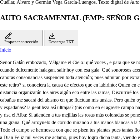
Cuéllar, Álvaro y Germán Vega García-Luengos. Texto digital de
Auto
AUTO SACRAMENTAL (EMP: SEÑOR 
Proponer corrección
Descargar TXT
Inicio
Señor Galán embozado, Válgame el Cielo! qué voces , e para que se nos disfraza? pues le conocen por Cristo aunque más cubre la Cara? Bien se que tiene Misterio en el aire organizadas son suspenión del oído, cuando dulcemente halagan. salir hoy con esa gala, Qué sonorosos acentos y que a una Dama enamora a quien quiere como al Alma. Feliz fuera mi fortuna, Sin igual fuera mi dicha; p que con métrica armonía de canoras consonancias suspenden toda atención; pues admiran por extrañas; o la tierra al Cielo sube, o el Cielo a la tierra baja. y dichoso me aclamara si del abismo saliera en que mis dudas se hallan. Mas quién en este retiro? si conociera la causa de efectos que en labirinto; Quien en esta sierra opacal Solución dará a misduidas? Limitará mi ignorancia? de dudas tienen el alma. Bajaré a ese Valle umbroso, quizá en su amena distancia organizarán los aires algún eco entre las ramas, Discurriré los espacios que me anuncie a quien celebran con tal placer las montañas. de este pensil de esmeralda, quizá algún habitador de esas rústicas cabañas me sacará del abismo en que fluctuan mis ansias. Pero quién oye mis voces? Mas quién sigue mis pisadas? Deidad bella, tú en el monte Tú en la Selva hermosoAdo Después que la asistes tú, entre murtas, y espadañas? la gentileza así ultrajas? (nis como en el agreste campo hajas tu garuosa gala? ya no es campo esta montaña, Corte sí, donde por Reina todas las flores te aclaman: pues viéndote, tienen vida, luz el Sol, y risa el Alba: Si atienden a tus mejillas las rosas más coloradas se ponen, y es de vergüenza de no poder imitarlas. El clavel que carmín viste en esta amena comarca, cuando contempla tus lavios, se queda como una grana. Qué arroyuelo de corrido mirando a tus manos blancas a la Sierra no se va, llorando hilos de plata? de muy cándido el jazmín hasta ahora blasonaba, mas ya arrimado le veo después que vio tu garganta. Todo el campo se hermosea con que se pisen tus plantas pues tantas flores produce, cuantas huellas tú le estampas Todos, en fin, te saludan, todos te tributan parías, estas selvas como a Flora, y esos bosques, como a Dian Feliz mil veces me aclamo, pues hoy logro dicha tanta, viendo en esfera de Flores todo el Sol en forma humana. Cuanto valgo, humilde rindo, pues que te venera el alma por móvil de sus acciones: Grande obligación engendia Venus hermosa, a tus plantas, tuya es ya mi voluntad; y así como dueño, manda. Qué impulso te ha conducido a esta desierta campaña, donde en palestra de rosas tienen continua batalla la Azucena, y el lazmín? merezca saber la causa. atenciones cortesanas en un generoso pecho a quien la Nobleza esmalta: y así, no hay duda que fuera desatenta; y poco urbana, si a tus preceptos homisa neciamente me negara. Yo soy, pues, la Devución; que a esta mansión solitaría metraen las ingratitudes con que me veo olvidada en la Ciudad, donde vive la lisonja acreditada, pero si no te molestas, atiende, sabrás la causa; d, donde Ya creo que sabrás cuan celebrada fuy de los hombres en la edad pasada; y con cuantos festejos aplaudida, estimada de todos, y querida; pues a voces lo aclama el clarín acentuoso de la Fama. Mas fue tal mi subida, que temí; y con razón, esta caída; pues siendo mis blasones tan lucidos, memitó despreciada, y con olvidos, sola, y desamparada cuando fui de memorias coronada: y así llora, y suspira mi gemido cuando atiendo