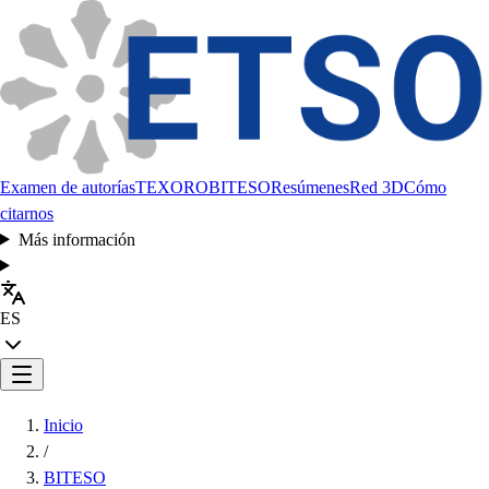
Examen de autorías
TEXORO
BITESO
Resúmenes
Red 3D
Cómo
citarnos
Más información
ES
Inicio
/
BITESO