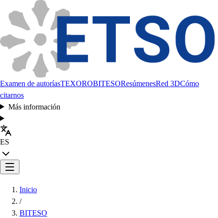
Examen de autorías
TEXORO
BITESO
Resúmenes
Red 3D
Cómo
citarnos
Más información
ES
Inicio
/
BITESO