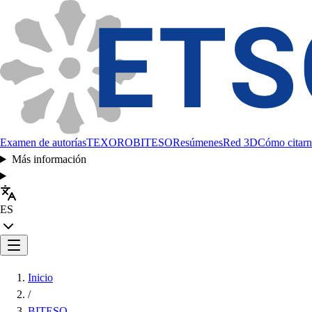
Examen de autorías
TEXORO
BITESO
Resúmenes
Red 3D
Cómo citarn
Más información
ES
Inicio
/
BITESO