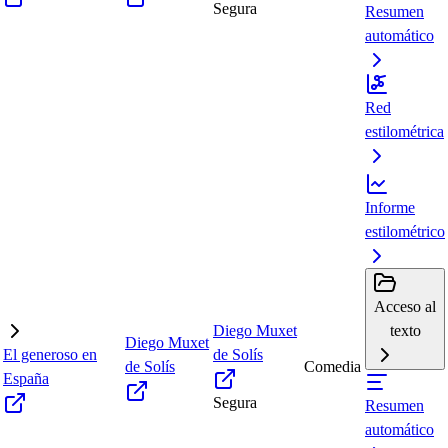
Segura
Resumen
automático
Red
estilométrica
Informe
estilométrico
Acceso al
Diego Muxet
texto
Diego Muxet
El generoso en
de Solís
de Solís
Comedia
España
Segura
Resumen
automático