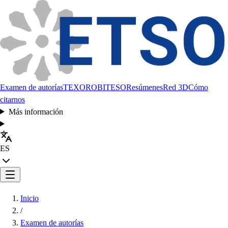
Examen de autorías
TEXORO
BITESO
Resúmenes
Red 3D
Cómo
citarnos
Más información
ES
Inicio
/
Examen de autorías