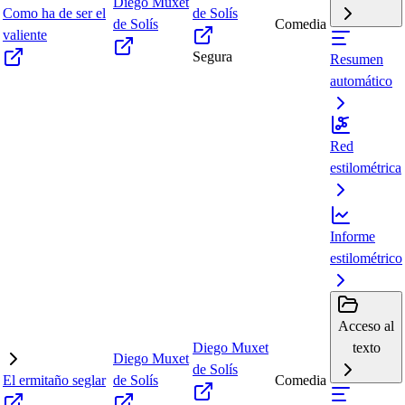
Diego Muxet
Como ha de ser el
de Solís
de Solís
Comedia
valiente
Segura
Resumen
automático
Red
estilométrica
Informe
estilométrico
Acceso al
Diego Muxet
texto
Diego Muxet
de Solís
El ermitaño seglar
de Solís
Comedia