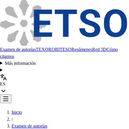
Examen de autorías
TEXORO
BITESO
Resúmenes
Red 3D
Cómo
citarnos
Más información
ES
Inicio
/
Examen de autorías