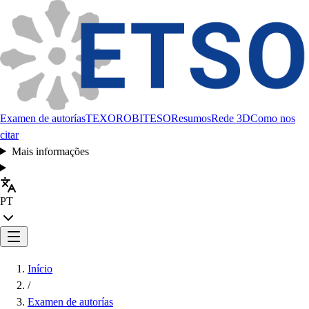
Examen de autorías
TEXORO
BITESO
Resumos
Rede 3D
Como nos
citar
Mais informações
PT
Início
/
Examen de autorías