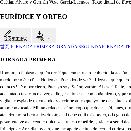
Cuéllar, Álvaro y Germán Vega García-Luengos. Texto digital de
Eurí
EURÍDICE Y ORFEO
提交更正建议
下载 TXT
首页
JORNADA PRIMERA
JORNADA SEGUNDA
JORNADA T
JORNADA PRIMERA
Hombre, o fantasma, quién eres? que con el rostro cubierto, la acción tarda, el paso incierto, y sin decir que me quieres, en que te siga me empeñas: este es cómo? hablas, o no? más señas haces? pues yo tengo miedo por más señas, No temas. Pues dónde vas? . Llégate, que quiero hablarte aparte. Aquí estoy aparte. Más cerca. . No tengo más. Venos alguien? . Solo estoy: aquí me matan a coces. Oye, pues. . Di. Me conoces? . No por cierto, Pues yo soy. Señor, vuestra Alteza? Tente, no me trates Fabio así. Pues tú tan solo, y aquí? Cerca he dejado la gente, porque me resuelvo a entrar en Tracia disimulado, y habiéndome adelantado te alcancé a ver, al llegar entre ese acompañamiento, y por no ser conocido, de esta suerte te he traído, donde ya te escucho atento lo que en Tarcia te ha pasado, pues viniéndote delante, quisiste ser vigilante espía de mi cuidado, y decirme antes que yo me descubra, si de Irene la rara hermosura tiene cuanto la fama le dio; puesto que a Tracia he llegado a festejarla rendido, de conveniencias movido, mas que de amor convocado. Mil novedades, señor, tengo que decir. . Di, pues, que yo te ofrezco después otra novedad mayor. También tienes relación? pues ya que voy a empezar, y que tú a luego pagar quieres prestar la atención: mira bien antes de oír, cual tiene en ti más poder, o la gana de saber, o la gana de decir? Di tú lo que has prevenido, que lo que a mí me ha pasado, es más para dilatado, porque cuando ha sucedido un pesar, vuelve a encender quien se atreve a repetirle, y viene a ser el decirle el segundo padecer. Pues ya que le echas en sal para decirle después, este mi suceso es, escucha por otra tal. Después, heroico Aristeo, Príncipe de Arcadia invicto, que me aparté de tu lado, con el curioso motivo de ver a la bella Infanta de Tracia, cuyo marido has de ser, y volver luego con las nuevas al camino, de si es tan hermosa, como casamenteros han dicho, en cuyas pinturas son milagros los basiliscos. Y después en fin de haber caminado, y discurrido por esta fragosa tierra, que armada de pardos riscos, y de impenetrables puertos, al caminante molido, le dice mil asperezas, que nunca llevan camino. A la Ciudad de Vizancio, Corte de este Reino antiguo, llegué cansado, y apenas empezaba divertido a ojear ese volumen de vistosos edificios, poniendo en lo más notable a mi atención por registro: Cuando (aquí te quiero atento) en un plaustro de oro fino, a quien arrastraban ocho porporcionados armiños, vena la bella Irene, yo no sé lo que me pinto, pero vaya de retrato: tu repara, que al cirlo no te me mueras de amores, porque sentiré infinito venir al pintar al muerto, queriendo pintar al vivo. Negro su cabello, es monstruo en el blanco frontispicio, porque nadie ha visto Negros en Alemania nacidos. Incapaz está de enmienda un rostro tan bien escrito, que sido borra el cabello, la frente lo saca en limpio. Las corbas cejas parecen alfanjes, no Damasquinos, que en vez de ser de damasco son de terciopelo liso. Sus mejillas me perdonen el silencio, que no digo el color de sus mejillas, porque es vergüenza decirlo. La hermosura de sus ojos, no sigue el común estilo, sin duda para matarte se los hicieron hechizos. Dormidos buscan las almas, y las cautivan dormidos, y aunque dicen siempre presos, nunca la soltura han dicho. Como nadie los atiende, que no muere de improviso, la boca está tamañita de ver tan cerca el peligro. Nácar es el labio intacto,