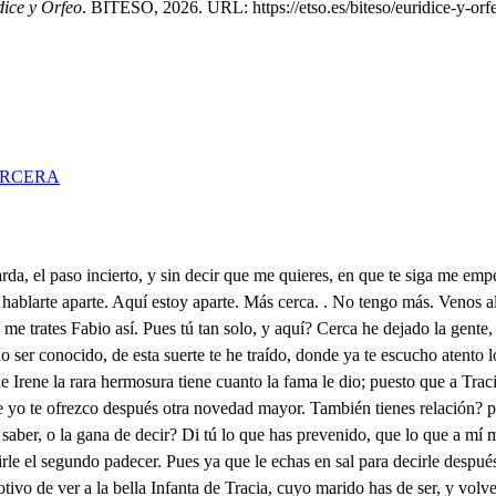
dice y Orfeo
. BITESO, 2026. URL: https://etso.es/biteso/euridice-y-orf
ERCERA
 abra el aliento nativo, pues que mucho que haya dentro aljófar como llovido. Cada una de sus manos el ignorante que ha dicho, que es una pella de nieve, no sabe cuantas son cinco. No he visto el pie, pero apuesto, que es tan agudo, y remiso, que siendo bien hecho, tiene calidades de bien dicho. El talle es todo un airoso proporcionado prodigio, miren que talle de estarse un hombre con su albedrío. Lo demás nadie lo puede afirmar, pero yo afirmo, que el faldellín es avaro, que es señal de que está rico. Yo apuesto que ahora estás bendiciendo muy fruncido a Júpiter, por hallarte en un empeño tan lindo. Pero escúchame otro poco, y dirás no muy bendito, porque en esta empresa tienes un competidor, que altivo te quiere ganar de mano, porque primero ha venido, El Príncipe Felisardo del de Macedonia hijo, ha muchos días que está festejándola rendido, y es bellaco para amante, porque es bellaco muy fino. Y el vulgo, que es árbitro ciego de los ajenos designios, como sin juicio se halla, de todo quiere hacer juicio: dice ya, que Felisardo de su afecto conducido, por el agrado de Irene, va caminando al cariño, y en dulce quietud disfruta ocios de favorecido. Esto, señor, esto fue lo que mi voz te previno, esta la beldad de Irene, este el riesgo que te aviso. No hay si no decir quién eres, y tratar de ser más digno, que Felisardo, y echarle del puesto que se ha adquirido, sin desanimarte al ver su fineza en mejor sitio. Que llegando de refresco, tu parecerás más fino, porque siempre es el más tierno, el más reciente cariño. Y en los concursos de Amor, las mujeres de este siglo sientan en peor lugar al amante más antiguo. Mucho me hubiera asustado la novedad que me has dicho, si a tiempo no la escuchara, que el corazón impedido, está con todo mi aliento socorriendo otro peligro. Pues no sabremos, señor, que es lo que te ha sucedido en quince días no más que me aparté de contigo? Y quince días son pocos para haberse producido un pesar, que en un instante suele destruir un siglo? Helo de saber? . Sí, Fabio. Haslo de decir? . Sí, amigo. Pues déjate de rodeos, que por acá va el camino. Escucha, pues. . Ya me tienes de las orejas asido. Prosiguiendo mi viaje, después Fabio, como has dicho, que saliste de mi lado, en ese lugar vecino quise aguardar que volvieses con las nuevas que has traído; y ayer viendo que tardabas, me resolví inadvertido a entrar oculto en Bizancio: quien creyera, Fabio amigo, que en esta resolución se escondiera mi peligro. Era la estación del día, en que al albor matutino, el céfiro imaginado cercaba de oro fingido, Cuando a perseguir las fieras de venablos impedido, con la gente que me sigue me desvié del camino. Y en ese intrincado bosque, del Sol ignorado sitio, siguiendo un ligero corzo, a quien hirió vengativo mi brazo, como si en él fuera el descuido delito, me condujeron sus huellas al seno más escondido, donde una risueña fuente, hija natural de un risco, fecunda un ameno prado, dando perenne principio a tres, o cuatro arroyuelos, que por desiguales giros, cruzando el rústico cuerpo, le son nervios cristalinos, por donde usurpan sus miembros alientos vegetativos. En medio, pues, de este hermoso imitado Paraíso; donde más puro el Fabonio daba a entender al sentido, que discurría templado, no solo en soplar benigno, si no en hacer con las hojas armonía del ruido; descubrió mi incauta vista, hacia el pabellón nativo de un árbol, un bulto hermoso, que 