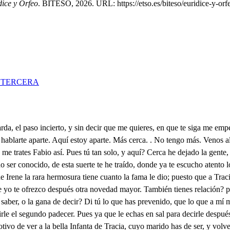
dice y Orfeo
. BITESO, 2026. URL: https://etso.es/biteso/euridice-y-orf
 TERCERA
 abra el aliento nativo, pues que mucho que haya dentro aljófar como llovido. Cada una de sus manos el ignorante que ha dicho, que es una pella de nieve, no sabe cuantas son cinco. No he visto el pie, pero apuesto, que es tan agudo, y remiso, que siendo bien hecho, tiene calidades de bien dicho. El talle es todo un airoso proporcionado prodigio, miren que talle de estarse un hombre con su albedrío. Lo demás nadie lo puede afirmar, pero yo afirmo, que el faldellín es avaro, que es señal de que está rico. Yo apuesto que ahora estás bendiciendo muy fruncido a Júpiter, por hallarte en un empeño tan lindo. Pero escúchame otro poco, y dirás no muy bendito, porque en esta empresa tienes un competidor, que altivo te quiere ganar de mano, porque primero ha venido, El Príncipe Felisardo del de Macedonia hijo, ha muchos días que está festejándola rendido, y es bellaco para amante, porque es bellaco muy fino. Y el vulgo, que es árbitro ciego de los ajenos designios, como sin juicio se halla, de todo quiere hacer juicio: dice ya, que Felisardo de su afecto conducido, por el agrado de Irene, va caminando al cariño, y en dulce quietud disfruta ocios de favorecido. Esto, señor, esto fue lo que mi voz te previno, esta la beldad de Irene, este el riesgo que te aviso. No hay si no decir quién eres, y tratar de ser más digno, que Felisardo, y echarle del puesto que se ha adquirido, sin desanimarte al ver su fineza en mejor sitio. Que llegando de refresco, tu parecerás más fino, porque siempre es el más tierno, el más reciente cariño. Y en los concursos de Amor, las mujeres de este siglo sientan en peor lugar al amante más antiguo. Mucho me hubiera asustado la novedad que me has dicho, si a tiempo no la escuchara, que el corazón impedido, está con todo mi aliento socorriendo otro peligro. Pues no sabremos, señor, que es lo que te ha sucedido en quince días no más que me aparté de contigo? Y quince días son pocos para haberse producido un pesar, que en un instante suele destruir un siglo? Helo de saber? . Sí, Fabio. Haslo de decir? . Sí, amigo. Pues déjate de rodeos, que por acá va el camino. Escucha, pues. . Ya me tienes de las orejas asido. Prosiguiendo mi viaje, después Fabio, como has dicho, que saliste de mi lado, en ese lugar vecino quise aguardar que volvieses con las nuevas que has traído; y ayer viendo que tardabas, me resolví inadvertido a entrar oculto en Bizancio: quien creyera, Fabio amigo, que en esta resolución se escondiera mi peligro. Era la estación del día, en que al albor matutino, el céfiro imaginado cercaba de oro fingido, Cuando a perseguir las fieras de venablos impedido, con la gente que me sigue me desvié del camino. Y en ese intrincado bosque, del Sol ignorado sitio, siguiendo un ligero corzo, a quien hirió vengativo mi brazo, como si en él fuera el descuido delito, me condujeron sus huellas al seno más escondido, donde una risueña fuente, hija natural de un risco, fecunda un ameno prado, dando perenne principio a tres, o cuatro arroyuelos, que por desiguales giros, cruzando el rústico cuerpo, le son nervios cristalinos, por donde usurpan sus miembros alientos vegetativos. En medio, pues, de este hermoso imitado Paraíso; donde más puro el Fabonio daba a entender al sentido, que discurría templado, no solo en soplar benigno, si no en hacer con las hojas armonía del ruido; descubrió mi incauta vista, hacia el pabellón nativo de un árbol, un bulto hermoso, que 