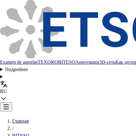
Examen de autorías
TEXORO
BITESO
Аннотации
3D-сеть
Как цити
Подробнее
RU
Главная
/
BITESO