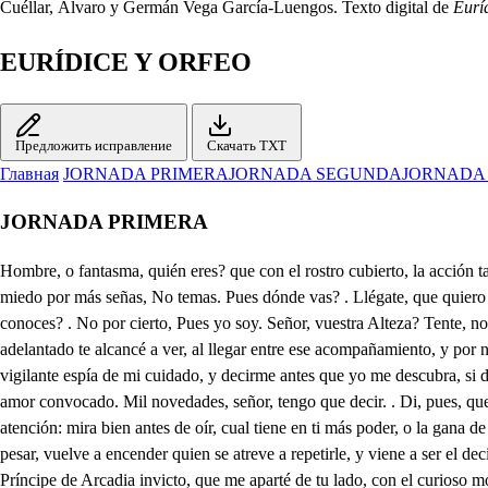
Cuéllar, Álvaro y Germán Vega García-Luengos. Texto digital de
Eurí
EURÍDICE Y ORFEO
Предложить исправление
Скачать TXT
Главная
JORNADA PRIMERA
JORNADA SEGUNDA
JORNADA
JORNADA PRIMERA
Hombre, o fantasma, quién eres? que con el rostro cubierto, la acción tarda, el paso incierto, y sin decir que me quieres, en que te siga me empeñas: este es cómo? hablas, o no? más señas haces? pues yo tengo miedo por más señas, No temas. Pues dónde vas? . Llégate, que quiero hablarte aparte. Aquí estoy aparte. Más cerca. . No tengo más. Venos alguien? . Solo estoy: aquí me matan a coces. Oye, pues. . Di. Me conoces? . No por cierto, Pues yo soy. Señor, vuestra Alteza? Tente, no me trates Fabio así. Pues tú tan solo, y aquí? Cerca he dejado la gente, porque me resuelvo a entrar en Tracia disimulado, y habiéndome adelantado te alcancé a ver, al llegar entre ese acompañamiento, y por no ser conocido, de esta suerte te he traído, donde ya te escucho atento lo que en Tarcia te ha pasado, pues viniéndote delante, quisiste ser vigilante espía de mi cuidado, y decirme antes que yo me descubra, si de Irene la rara hermosura tiene cuanto la fama le dio; puesto que a Tracia he llegado a festejarla rendido, de conveniencias movido, mas que de amor convocado. Mil novedades, señor, tengo que decir. . Di, pues, que yo te ofrezco después otra novedad mayor. También tienes relación? pues ya que voy a empezar, y que tú a luego pagar quieres prestar la atención: mira bien antes de oír, cual tiene en ti más poder, o la gana de saber, o la gana de decir? Di tú lo que has prevenido, que lo que a mí me ha pasado, es más para dilatado, porque cuando ha sucedido un pesar, vuelve a encender quien se atreve a repetirle, y viene a ser el decirle el segundo padecer. Pues ya que le echas en sal para decirle después, este mi suceso es, escucha por otra tal. Después, heroico Aristeo, Príncipe de Arcadia invicto, que me aparté de tu lado, con el curioso motivo de ver a la bella Infanta de Tracia, cuyo marido has de ser, y volver luego con las nuevas al camino, de si es tan hermosa, como casamenteros han dicho, en cuyas pinturas son milagros los basiliscos. Y después en fin de haber caminado, y discurrido por esta fragosa tierra, que armada de pardos riscos, y de impenetrables puertos, al caminante molido, le dice mil asperezas, que nunca llevan camino. A la Ciudad de Vizancio, Corte de este Reino antiguo, llegué cansado, y apenas empezaba divertido a ojear ese volumen de vistosos edificios, poniendo en lo más notable a mi atención por registro: Cuando (aquí te quiero atento) en un plaustro de oro fino, a quien arrastraban ocho porporcionados armiños, vena la bella Irene, yo no sé lo que me pinto, pero vaya de retrato: tu repara, que al cirlo no te me mueras de amores, porque sentiré infinito venir al pintar al muerto, queriendo pintar al vivo. Negro su cabello, es monstruo en el blanco frontispicio, porque nadie ha visto Negros en Alemania nacidos. Incapaz está de enmienda un rostro tan bien escrito, que sido borra el cabello, la frente lo saca en limpio. Las corbas cejas parecen alfanjes, no Damasquinos, que en vez de ser de damasco son de terciopelo liso. Sus mejillas me perdonen el silencio, que no digo el color de sus mejillas, porque es vergüenza decirlo. La hermosura de sus ojos, no sigue el común estilo, sin duda para matarte se los hicieron hechizos. Dormidos buscan las almas, y las cautivan dormidos, y aunque dicen siempre presos, nunca la soltura han dicho. Como nadie los atiende, que no muere de improviso, la boca está tamañita de ver tan cerca el peligro. Nácar es el labio intacto,