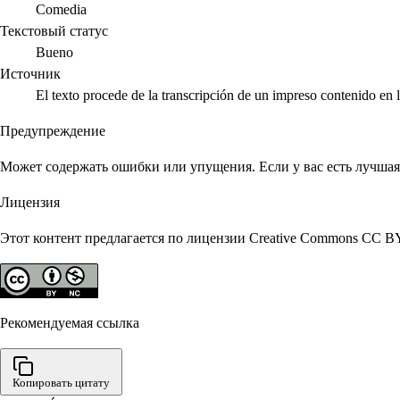
Comedia
Текстовый статус
Bueno
Источник
El texto procede de la transcripción de un impreso contenido e
Предупреждение
Может содержать ошибки или упущения. Если у вас есть лучшая 
Лицензия
Этот контент предлагается по лицензии Creative Commons CC B
Рекомендуемая ссылка
Копировать цитату