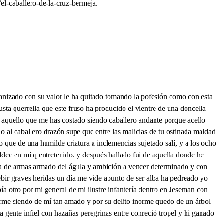
el-caballero-de-la-cruz-bermeja.
astante a verla triste de mí, Bien la puedes conquistar es cosa dificultosa poder vitoria alcanzar que es la guarda belizosa que la quedado aguardar es la voluntad einvencible entendimmno Gente es de gran calidad aunque en la voluntad siento qué bien se podría mudar Sí más esguarda primera el sagar entendimiento Pues en mi valor espera que aunque con el estenciento le he de quitar la bandera mucho gallardo apento me anima tú proceder apenito tengo valor infinito conquistaro esta mujer ganando aqueste destrito sesualo Yo también pienso ayudarse y móstrate el poder mío, dpeso puedes vencedor llamarte si no esque el libre albedrío venga, señor a estorbarte deli te de mí no se dice nada apesito qQue diablos ha de decir si música no te agrada delite alguna le hizo rendió abella mal maridada No sois grandes majaderos por armas pensáis vencer a tan grandes caballeros y más guardando mujer hechas estáis unos cueros siempre sencía no estuvieras del caballero drazón mi gran valor conocieras de cuando a cafanfarrón Vabla conmigo de veras a quien hubiera laneado en la rigión espantosa a este vil a feminado cuando conmigo hablar hoja el lebrón ha mujerado conmigo infame apetito y túvil sentualidad o la deleite pasito respete mi calidad porque le haré hablar quedito No respetáis mi pusencia ddedo en hablar haratarta mas ya sé por expiriencia que siempre adido mi casa de discordia y de violencia del cite cese el rumor que en la trabada contienda se verá cuál es mejor yal que tuviere mi prenda e prometo mi favor. que en una silla sentado de fuego resplandeciente he de ponerla a mi lado y del resto de mi gente tiene de ser adorado y pues nos dice el lugar quee está la fortaleza que venimos a buscar aquí es mostrar la braveza al tiempo del pelear Yo quiero ser el primero Yo el segundo Bien me agrada afrede de buen caballero pues yo sin armas mespada tengo de ser el tercero Velavela entendimiento que anda el dragón en campaña Ya es desdescubierto mi intento qQuien pensaré entrarte engaña dentro el sancto alojamiento caballero velador. ¿Quién es el que así me llama un lidalgo de valor que atuva esta bella dama viene por embajador es imposible intentar entrar porque diun ingrato Hay mucho que recelar y tengo del Rey mandato que ano de he de de hablar y de quién es la embajada del caballero drazón como quien no dice nada es de muy buena opinión persona calificada pues conmigo arardo en falta por lo que yo tengo visto que su excelencia más alta es ser con todos malquisto porque es maldades se esmalta todo el mundo le regala por falta de entendimiento que tiene la primer sala o por dar con sentimiento voluntad a obra tan mala no es primero la memoria asi es para acordarse de los premios de la gloria más aDios dear de varo el triunfo de la vitaria es un recieo gustoso es uncaos de confusión es manjar muy delcitoso esponionoso escorpión injusto y muy rriguroso es un placer mereible y para bien el escote esgracioso y apacible da por postre cruelazote que es soberbio e insutrible es el suprimo contendo es enfadoso importuno y sé que su ofrecimiento que el rey daciento por uno y el siempre da uno porciento es afable y placentero espildora y lateada dasfamoso caballero causelosa encamisada que trae cubierto el acero damanjares muy sabrosos con salsa de pena i