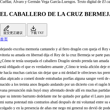
Cuéllar, Álvaro y Germán Vega García-Luengos. Texto digital de
El c
EL CABALLERO DE LA CRUZ BERMEJ
提交更正建议
下载 TXT
首页
dejando excelsa memoria cantanelo y al fiero dragón con queja el Rey del demor permeja se parte para la gloria al caballero drazón el reino teranizado con su valor le ha quitado tomando la pofesión como con esta vitoria su amada en liberrad dija el Rey de la cruz Bermeja se parte para la gloria ya mi querida al mabella queda el contrario vencido y con injusta querrella que este fruso ha producido el vientre de una doncella ¿Cómo te tenía usurpada el caballero Dragón siendo prenda tan amada por librarte de prisión con él entre en la estacada quiero ponerte delante aquello que me has costado siendo caballero andante porque acello está obligado el que es verdadero amante ¿Cómo te tenía afición deje mi rey no quedando en la tierna y salra unión siempre con deseo buscando al caballero drazón supe que entre las malicias de tu ostinada maldad te hacía muchas caricias sin dejar que a mi deidad le ofrecieses tus premicias mi viaje comenzado i por primera aventura nueve meses encerrado que de una humilde criatura a inclemencias sujetado salí, y a los ocho días alpicado a cometí donde entrabadas porfías alguna sangre vertí de estas reales venas mías abiadece anos cumplido y en un paso me perdí ddec en mí q entretenido. y después hallado fui de aquella donde he nacido a los treinta anos llegado andando por un dicierto con el ragón he encontrado y siendo en maldad asperto me acometió muy osado venía de armas armado del águla y ambición a vencer determinado y con vana presunción más huyó muy afrentado desde allí en muchas partidas procure alba buscarte restituyendo mil vidas deseando por hallarte recebir graves heridas un día me vide apunto de ser alba ha pedreado yo que su intento barrunto dedelante me he quitado por gañar el Lauro junto Pidiéronme cierto día de César el pecho real pague, aunque no lo debía otro por mi general de mi ilustre infantería dentro en Jeseman con mi suma potestad mis contrarios abatí después de mi voluntad entre su espuadrón me fui fui vendido de un soldado no siendo a mi obrar conforme siendo de mí tan amado y por su delito inorme quedo de un árbol colgado y en la presencia de añas me nego mi general no devió de podermás de llanto hizo un río caudal sin volver más paso atrás entre aquesta gente infiel con hazañas peregrinas entre conreció tropel y hi ganado por laurel una corona despinas para probar mi fineza me dieron unjastos motes contrarios a mi limpieza mas por mostrar mi firmeza su fricinco mel azotes. el caballero Dragón que estaba a la mira puesto conoció la sacra unión y quiso estorbar de presto alba tu gran redención dejando aquel pueblo ingrato que siempre en su ayuda era y con falso y doble trato anvió por medianera a la mujer de pilaso no allá lugar que le cuadre dudabasi era la luz nacida de Virgen madre hasta que me vio en la cruz dar el ispiruto al padre allí alcance la vitoria repudie la esposa vieja dede un blasón por memoria el rey se la cruz vermejo abrió la puerta a la gloria Cinco rabies ganí aunque me vide en estrecho y an mis armas los fije con la cruz que traigo al pecho que es la llave de la fe por acabar su porfía dentro en su eino me entrado quítele cuanto tenía sino algunos que he dejado dignos de su compañía saquete de la prisión quedaste alba en libertad entrégame el corazón el alma y la voluntad que es justa mi perición que como vencí el tirano con