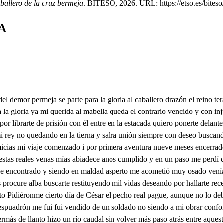
aballero de la cruz bermeja
. BITESO, 2026. URL: https://etso.es/biteso/
A
triunficho ton poderoso y mi ser tan sosberanoo vengo con Lauro plarioso a darte de esposo mano porque este Dragón serpierte es cauteloso imprudente anas y quiere concaatas manas borrarte de mis entrañas y junta de nuevo gente Si nuceddad tu vienes ampárate de mi madre que todo lo que pidieres? lo alcánzaras de mi padre si por servirme lo hicieres voluntad y entendimiento dejó en tu guarda al babella contigo en tu alojamiento fue mi nave como estrella perseverando en mi intento ya el estado de ignocencia Yo no me puedo quedar que salió de mi ovidiencia y a de volver a pecar hacer puede penitencia pues nos otros lo acetamos acetad muy en buena hora. Buena guarda sis entrambos que otrave a la señora los tres las desamparamos Yo prometo confirmeza Guárdaros, señor, lealtad con acendrada limpieza y mostrar mi vendad el donde la fortaleza Yo acepto aquesa promesa porque el ser agradecido mi pechore al profesa que quien llega arrepentido adesentarse a la mesa queda en paz y ten consuelo alba yserás regalada Si guardas el Tasto velo que yo voy a lbrir el cielo con esta llave dorada alma y a estas limpia y bella a tu esposo guarda ley. que no es poquito tenella Yo me partó con el Rey quedaos vos otros con ella Ya quedas en libertad y puedes graciosa alba mandar a tu voluntad Pues te viene haciendo salva el día y suclaridad ya de la luz traisparente de tu esposo participa el cristal de aquesa fuente que a los rayos se anticipa de fevo resplandeciente vuelve segura y contenta si no se deja vencer s guarda o de ti se ausenta qué no tienes que temer ningún peligro y afrenta goza de aquestos jardines y de su aitio famoso y mira que no te inclines al dragón que escauteloso porque a tu esposo no indignes goza de estas claras fuentes y donoroso riido y cristales transparentes delavecita en el nido del río y descs corrientes goza de estas bellas flores y sus diversas labores con estas frondosas plantas tan agradables y tantas que haun sutices lavores todo da gusto y reergo Mas esta mi esposo ausente y con ausencia peleo y estoy de amores doliente porque me a cosa el deseo dlan entra en esas cuadras bellas que sus labares vistosas te darán gusto de bellas que pasiones amorosas es razón entre tenellas escoge lo que te agrada vaseelal cuadra sala o aposento contempla en el alba amada porque yo y entendimiento guardar tenemos la entrada a ti te toca el velar entendimiento este cuarto No me he de hacer de rogar volo Yo a aquesta parte me aparto mi cuarto quiero enpezar el entendimiento delante de la una puerta y vo pascase juntad se asienta un poco más atrás y por otra parte el caballero dragón y apesito y sensualidad deleite músico en ábiso de galanes espadas cenidas y escudos embrazados y el músico con instrumento Di, señor de que aprovecha de que así te afliges tanto esa congoja deshecha quequies anegarte en llanto haciendo la vida estrecha sentimiento de tal arte es, señor, muy escusado. de qué sirve fatigarte que te hubieras acabado si pudieras acabarte aún no has del todo perdido laación que a tu dama tienes Mellate ha puesto en olvido que se acerda de los viene con que un piempo la has servido que sirve que se acerde ella si esta do no puedo aber sola una palabra de ella que no se la dejan ver alamás liviente estrella, pues yo que la luz pedí y siendo estrella radiante en monstruome convertí ¿Cómo puede ser b