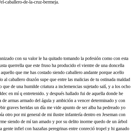
el-caballero-de-la-cruz-bermeja.
astante a verla triste de mí, Bien la puedes conquistar es cosa dificultosa poder vitoria alcanzar que es la guarda belizosa que la quedado aguardar es la voluntad einvencible entendimmno Gente es de gran calidad aunque en la voluntad siento qué bien se podría mudar Sí más esguarda primera el sagar entendimiento Pues en mi valor espera que aunque con el estenciento le he de quitar la bandera mucho gallardo apento me anima tú proceder apenito tengo valor infinito conquistaro esta mujer ganando aqueste destrito sesualo Yo también pienso ayudarse y móstrate el poder mío, dpeso puedes vencedor llamarte si no esque el libre albedrío venga, señor a estorbarte deli te de mí no se dice nada apesito qQue diablos ha de decir si música no te agrada delite alguna le hizo rendió abella mal maridada No sois grandes majaderos por armas pensáis vencer a tan grandes caballeros y más guardando mujer hechas estáis unos cueros siempre sencía no estuvieras del caballero drazón mi gran valor conocieras de cuando a cafanfarrón Vabla conmigo de veras a quien hubiera laneado en la rigión espantosa a este vil a feminado cuando conmigo hablar hoja el lebrón ha mujerado conmigo infame apetito y túvil sentualidad o la deleite pasito respete mi calidad porque le haré hablar quedito No respetáis mi pusencia ddedo en hablar haratarta mas ya sé por expiriencia que siempre adido mi casa de discordia y de violencia del cite cese el rumor que en la trabada contienda se verá cuál es mejor yal que tuviere mi prenda e prometo mi favor. que en una silla sentado de fuego resplandeciente he de ponerla a mi lado y del resto de mi gente tiene de ser adorado y pues nos dice el lugar quee está la fortaleza que venimos a buscar aquí es mostrar la braveza al tiempo del pelear Yo quiero ser el primero Yo el segundo Bien me agrada afrede de buen caballero pues yo sin armas mespada tengo de ser el tercero Velavela entendimiento que anda el dragón en campaña Ya es desdescubierto mi intento qQuien pensaré entrarte engaña dentro el sancto alojamiento caballero velador. ¿Quién es el que así me llama un lidalgo de valor que atuva esta bella dama viene por embajador es imposible intentar entrar porque diun ingrato Hay mucho que recelar y tengo del Rey mandato que ano de he de de hablar y de quién es la embajada del caballero drazón como quien no dice nada es de muy buena opinión persona calificada pues conmigo arardo en falta por lo que yo tengo visto que su excelencia más alta es ser con todos malquisto porque es maldades se esmalta todo el mundo le regala por falta de entendimiento que tiene la primer sala o por dar con sentimiento voluntad a obra tan mala no es primero la memoria asi es para acordarse de los premios de la gloria más aDios dear de varo el triunfo de la vitaria es un recieo gustoso es uncaos de confusión es manjar muy delcitoso esponionoso escorpión injusto y muy rriguroso es un placer mereible y para bien el escote esgracioso y apacible da por postre cruelazote que es soberbio e insutrible es el suprimo contendo es enfadoso importuno y sé que su ofrecimiento que el rey daciento por uno y el siempre da uno porciento es afable y placentero espildora y lateada dasfamoso caballero causelosa encamisada que trae cubierto el acero damanjares muy sabrosos con salsa de pena i