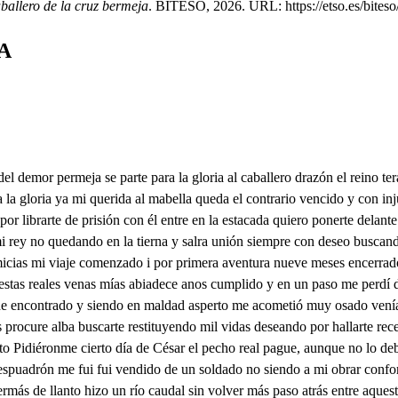
aballero de la cruz bermeja
. BITESO, 2026. URL: https://etso.es/biteso/
A
triunficho ton poderoso y mi ser tan sosberanoo vengo con Lauro plarioso a darte de esposo mano porque este Dragón serpierte es cauteloso imprudente anas y quiere concaatas manas borrarte de mis entrañas y junta de nuevo gente Si nuceddad tu vienes ampárate de mi madre que todo lo que pidieres? lo alcánzaras de mi padre si por servirme lo hicieres voluntad y entendimiento dejó en tu guarda al babella contigo en tu alojamiento fue mi nave como estrella perseverando en mi intento ya el estado de ignocencia Yo no me puedo quedar que salió de mi ovidiencia y a de volver a pecar hacer puede penitencia pues nos otros lo acetamos acetad muy en buena hora. Buena guarda sis entrambos que otrave a la señora los tres las desamparamos Yo prometo confirmeza Guárdaros, señor, lealtad con acendrada limpieza y mostrar mi vendad el donde la fortaleza Yo acepto aquesa promesa porque el ser agradecido mi pechore al profesa que quien llega arrepentido adesentarse a la mesa queda en paz y ten consuelo alba yserás regalada Si guardas el Tasto velo que yo voy a lbrir el cielo con esta llave dorada alma y a estas limpia y bella a tu esposo guarda ley. que no es poquito tenella Yo me partó con el Rey quedaos vos otros con ella Ya quedas en libertad y puedes graciosa alba mandar a tu voluntad Pues te viene haciendo salva el día y suclaridad ya de la luz traisparente de tu esposo participa el cristal de aquesa fuente que a los rayos se anticipa de fevo resplandeciente vuelve segura y contenta si no se deja vencer s guarda o de ti se ausenta qué no tienes que temer ningún peligro y afrenta goza de aquestos jardines y de su aitio famoso y mira que no te inclines al dragón que escauteloso porque a tu esposo no indignes goza de estas claras fuentes y donoroso riido y cristales transparentes delavecita en el nido del río y descs corrientes goza de estas bellas flores y sus diversas labores con estas frondosas plantas tan agradables y tantas que haun sutices lavores todo da gusto y reergo Mas esta mi esposo ausente y con ausencia peleo y estoy de amores doliente porque me a cosa el deseo dlan entra en esas cuadras bellas que sus labares vistosas te darán gusto de bellas que pasiones amorosas es razón entre tenellas escoge lo que te agrada vaseelal cuadra sala o aposento contempla en el alba amada porque yo y entendimiento guardar tenemos la entrada a ti te toca el velar entendimiento este cuarto No me he de hacer de rogar volo Yo a aquesta parte me aparto mi cuarto quiero enpezar el entendimiento delante de la una puerta y vo pascase juntad se asienta un poco más atrás y por otra parte el caballero dragón y apesito y sensualidad deleite músico en ábiso de galanes espadas cenidas y escudos embrazados y el músico con instrumento Di, señor de que aprovecha de que así te afliges tanto esa congoja deshecha quequies anegarte en llanto haciendo la vida estrecha sentimiento de tal arte es, señor, muy escusado. de qué sirve fatigarte que te hubieras acabado si pudieras acabarte aún no has del todo perdido laación que a tu dama tienes Mellate ha puesto en olvido que se acerda de los viene con que un piempo la has servido que sirve que se acerde ella si esta do no puedo aber sola una palabra de ella que no se la dejan ver alamás liviente estrella, pues yo que la luz pedí y siendo estrella radiante en monstruome convertí ¿Cómo puede ser b