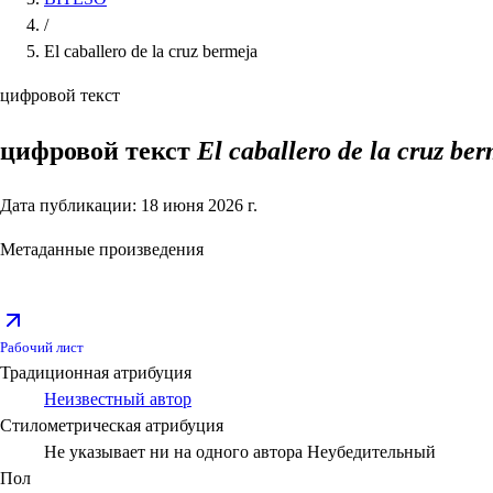
/
El caballero de la cruz bermeja
цифровой текст
цифровой текст
El caballero de la cruz be
Дата публикации: 18 июня 2026 г.
Метаданные произведения
Рабочий лист
Традиционная атрибуция
Неизвестный автор
Стилометрическая атрибуция
Не указывает ни на одного автора
Неубедительный
Пол