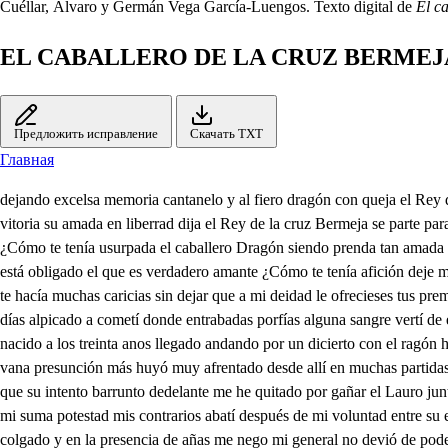
Cuéllar, Álvaro y Germán Vega García-Luengos. Texto digital de
El c
EL CABALLERO DE LA CRUZ BERMEJ
Предложить исправление
Скачать TXT
Главная
dejando excelsa memoria cantanelo y al fiero dragón con queja el Rey del demor permeja se parte para la gloria al caballero drazón el reino teranizado con su valor le ha quitado tomando la pofesión como con esta vitoria su amada en liberrad dija el Rey de la cruz Bermeja se parte para la gloria ya mi querida al mabella queda el contrario vencido y con injusta querrella que este fruso ha producido el vientre de una doncella ¿Cómo te tenía usurpada el caballero Dragón siendo prenda tan amada por librarte de prisión con él entre en la estacada quiero ponerte delante aquello que me has costado siendo caballero andante porque acello está obligado el que es verdadero amante ¿Cómo te tenía afición deje mi rey no quedando en la tierna y salra unión siempre con deseo buscando al caballero drazón supe que entre las malicias de tu ostinada maldad te hacía muchas caricias sin dejar que a mi deidad le ofrecieses tus premicias mi viaje comenzado i por primera aventura nueve meses encerrado que de una humilde criatura a inclemencias sujetado salí, y a los ocho días alpicado a cometí donde entrabadas porfías alguna sangre vertí de estas reales venas mías abiadece anos cumplido y en un paso me perdí ddec en mí q entretenido. y después hallado fui de aquella donde he nacido a los treinta anos llegado andando por un dicierto con el ragón he encontrado y siendo en maldad asperto me acometió muy osado venía de armas armado del águla y ambición a vencer determinado y con vana presunción más huyó muy afrentado desde allí en muchas partidas procure alba buscarte restituyendo mil vidas deseando por hallarte recebir graves heridas un día me vide apunto de ser alba ha pedreado yo que su intento barrunto dedelante me he quitado por gañar el Lauro junto Pidiéronme cierto día de César el pecho real pague, aunque no lo debía otro por mi general de mi ilustre infantería dentro en Jeseman con mi suma potestad mis contrarios abatí después de mi voluntad entre su espuadrón me fui fui vendido de un soldado no siendo a mi obrar conforme siendo de mí tan amado y por su delito inorme quedo de un árbol colgado y en la presencia de añas me nego mi general no devió de podermás de llanto hizo un río caudal sin volver más paso atrás entre aquesta gente infiel con hazañas peregrinas entre conreció tropel y hi ganado por laurel una corona despinas para probar mi fineza me dieron unjastos motes contrarios a mi limpieza mas por mostrar mi firmeza su fricinco mel azotes. el caballero Dragón que estaba a la mira puesto conoció la sacra unión y quiso estorbar de presto alba tu gran redención dejando aquel pueblo ingrato que siempre en su ayuda era y con falso y doble trato anvió por medianera a la mujer de pilaso no allá lugar que le cuadre dudabasi era la luz nacida de Virgen madre hasta que me vio en la cruz dar el ispiruto al padre allí alcance la vitoria repudie la esposa vieja dede un blasón por memoria el rey se la cruz vermejo abrió la puerta a la gloria Cinco rabies ganí aunque me vide en estrecho y an mis armas los fije con la cruz que traigo al pecho que es la llave de la fe por acabar su porfía dentro en su eino me entrado quítele cuanto tenía sino algunos que he dejado dignos de su compañía saquete de la prisión quedaste alba en libertad entrégame el corazón el alma y la voluntad que es justa mi perición que como vencí el tirano con