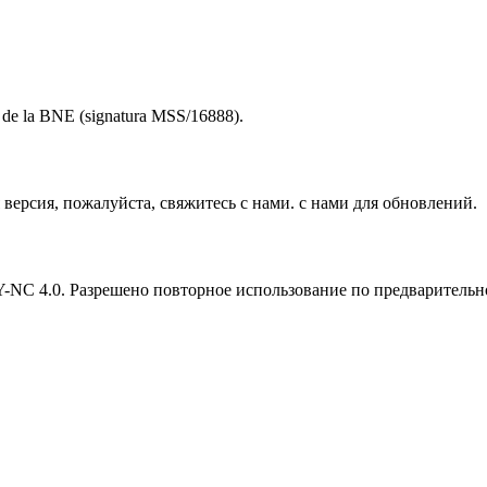
to de la BNE (signatura MSS/16888).
версия, пожалуйста, свяжитесь с нами. с нами для обновлений.
Y-NC 4.0. Разрешено повторное использование по предварительн