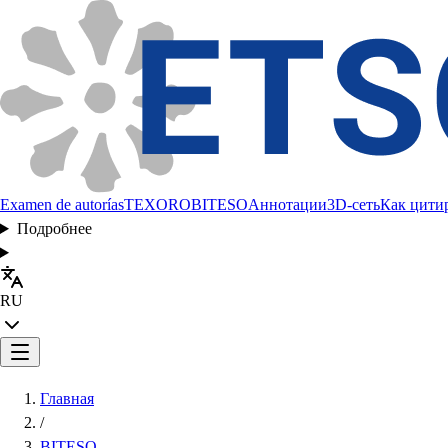
Examen de autorías
TEXORO
BITESO
Аннотации
3D-сеть
Как цити
Подробнее
RU
Главная
/
BITESO