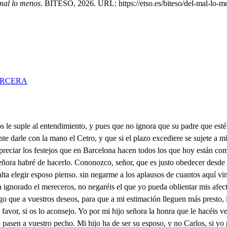
mal lo menos
. BITESO, 2026. URL: https://etso.es/biteso/del-mal-lo-m
ERCERA
obligarme a que de ti fiase mi sentimiento. Por tanto favor señora, la mano te pido. El suelo deja; y escúchame un rato, este es mi mal. . Ya le atiendo Ya has oído que mi padre al morir dejó dispuesto, que dentro de cinco años elija esposo, añadiendo que mi elección aprobarla deba el maduro consejo de mi tío Don Guillen. Y que si yo en este tiempo eligiere, y a mi tío le recatare mi intento, pierda a Cataluña, y entre a suceder desde luego Don Luis mi primo, sin que pueda yo ponerle pleito. del Príncipe de Bearne los rendimientos pudieron después de muerto mi padre algo conmigo, supuesto, que si no llegué a estimarlos nunca dejé de atenderlos. Creció su amor, y creció mi atención, y a paso lento instancias adelantaba, ya no me ofendía el ruego: solicitaba favores, no escuchaba ya desprecios. Mi tío, pues, que atendía aún el menor movimiento de mi cariño no obstante que este pisaba harto quedo. Ambicioso a su interés, y no a la verdad atento, de mis aciertos mayores fue fabricando sus hierros. Dijo, pues, que mi recato era, porque ya en secreto al Príncipe le había dado palabra de esposo, y esto lo autorizo con testigos infames, que del cohecho de las dádidas vencerse dejaron propuso al Pueblo esta traición, y le dijo, que el caso del testamento de mi padre había llegado, y que su hijo heredero era ya de Cataluña. En fin él con tode efecto de despojarme trató de este Estado, más resuelto el de Bearne al castigo de tan fementido intento, públicos cárteles fija. dando a entender su denuedo, que a quien quiera defender esta traición cuerpo a cuerpo, le esperaba treinta días en el Bors públice puesto de esta Ciudad, acaballo con sus armas concluyendo, con que quedará el que venza tenido por verdadero. Llego el plazo de salir al desafío propuesto, pero como la fortuna siempre en los malos sucesos, cuanto más con ellos lidia, cobra en ellos más aliento, dispuso, que a esta sazón enferme el Príncipe: y fiero el achaque se adelante tanto que: valedme Cielo! a estado llegaste, mas de su dolencia el suceso, a que efecto, a pornar en decirlo me detengo. Si torpe mi labio triste, parleros mis ojos ternos, ni acierta a dee él, ni a callarle aciertan ellos? Murió el Príncipe, y murio mi esperanza, ha como en esto la voz para pronunciarlo hizo ya el último esfuerzo! De este acaso, esta desdicha, mi tío tomó pretexto, para decir que había sido justa permisión del Cielo para castigar aún solo el amago del intento. Dueño, pues, de Cataluña se juzgaba, presumiendo que no habría quien quisiese dispurar ya su derecho. Mas Carlos, Conde de Urgel, movido de un noble celo, sin haberme visto nunca, vino a Barcelona, y viendo mi inocencia, y mi dolor, dijo, que él al mismo riesgo, que el de Bearne expondría su vida, y fijando luego Carteles, en mi defensa galán se obstentó en el puesto. Treinta días esperó, pero nunca se atrevieron los traidores a salir, para lidiar con su esfuerzo, con esto otra vez mi Estado, a instancia de todo el Pueblo, me restituyen: mi tío, o ya irritado, o temiendo, que obligada yo de Carlos, he de elegirle, hizo empeño de advertirle, que no entrase en Bascelona, pues esto pudo hacerlo, porque es Gobernador de este Reino hasta que me case yo, y para lograr su intento, y asegarar que me caseo con Don cáie su hijos ha hecho? que con Estel trate Carlos casamiento mas que éntrase en Barcelona, no ha querido concederlo. Habiendo oído esto solo, dirás, que de qué me quejo