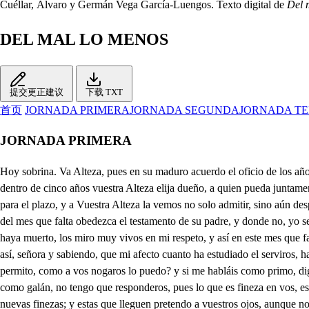
Cuéllar, Álvaro y Germán Vega García-Luengos. Texto digital de
Del 
DEL MAL LO MENOS
提交更正建议
下载 TXT
首页
JORNADA PRIMERA
JORNADA SEGUNDA
JORNADA T
JORNADA PRIMERA
Hoy sobrina. Va Alteza, pues en su maduro acuerdo el oficio de los años le suple al entendimiento, y pues que no ignora que su padre que esté en el Cielo, y hermano mío, dejó dispuesto en su testamento, que dentro de cinco años vuestra Alteza elija dueño, a quien pueda juntamente darle con la mano el Cetro, y que si el plazo excediere se sujete a mi decreto, y se case con quien yo, eligiere, un mes de tiempo falta solo para el plazo, y a Vuestra Alteza la vemos no solo admitir, sino aún despreciar los festejos que en Barcelona hacen todos los que hoy están compitiendo, y así sobrina otra vez a Vuestra Alteza amonesto que dentro del mes que falta obedezca el testamento de su padre, y donde no, yo señora habré de hacerlo. Cononozco, señor, que es justo obedecer desde luego lo que mi padre ordenó, porque siempre sus preceptos aunque haya muerto, los miro muy vivos en mi respeto, y así en este mes que falta elegir esposo pienso. sin negarme a los aplausos de cuantos aquí vinieron a dar a su conveniencia. título de rendimiento. Pues siendo eso así, señora y sabiendo, que mi afecto cuanto ha estudiado el serviros, ha ignorado el mereceros, no negaréis el que yo pueda oblientar mis afectos? que si no vuestro favor, me hará dichoso mi intento. Lo que a otros permito, como a vos nogaros lo puedo? y si me habláis como primo, digo que a vuestros deseos, para que a mi estimación lleguen más presto, los llevo huyendo mi vanidad, y hacia mi conocimiento: si me habláis como galán, no tengo que responderos, pues lo que es fineza en vos, es favor, si os lo aconsejo. Yo por mi hijo señora la honra que le hacéis venero, y voy ayudarle, a que pueda serviros atento. Yo a inventar nuevas finezas; y estas que lleguen pretendo a vuestros ojos, aunque no pasen a vuestro pecho. Mi hijo ha de ser su esposo, y no Carlos, si yo puedo. , Mi esposa Blanca será, si ayuda mi dicha el Cielo. . Tus pasiones, prima mía, yo por tan propia las tengo, que de cualquier pena tuya resuena en mi pecho el eco: dime (si es que se permite a la voz) tu sentimiento, y podré el consuelo darte, ya que no pueda el remedio. Mi pena Estela, no es fácil que halle alivio, cuando, es cierto que de parte del dolor se ha puesto ya mi deseo, Da y podrá ser que con eso al ruido de la voz enmudezca el de tu pecho. Quién tiene interior ruido, no percibe esos acentos, porque aunque sueñan mejor, como este es más, se oyen menos? mas di que canten. Cantad. Mucho su tristeza siento, pero no por su dolor, sino solo por mis celos. Cómo he de vivirZagales si en mi pensamiento encuentro, mi muerte, y también consiste en dejar mi pensamiento. Basta, que a mi dolor no se adormece el instrumento, antes bien con el ruido está ahora más despierto. Entra en esta verde estancia de esos jardines amenos, que en su variedad florida quizá hallará el sentimiento, sino el remedio al dolor, la suspensión a lo menos. Dices bien, vamos Estela, mas no, que ayudar no quiero a mi sosiego, que juzgo que mal así convalezco, pues más descubro el desmayo, cuando más busco el esfuerzo, Pues ya que nada te sirve, dejarte es preciso, viendo que más tu pesar incito, pues hablando en tu tormento no te curo la dolencia, antes tus males te acuerdo: nada pude averiguar, mas ya las dudas me han muerto, Quiéres que sola te deje? No Fenisa, antes deseo desahogar mi afán contigo, que aunque ha poco que sirviendo me estás, supo tu modestia, y tu amor a un tiempo mismo 