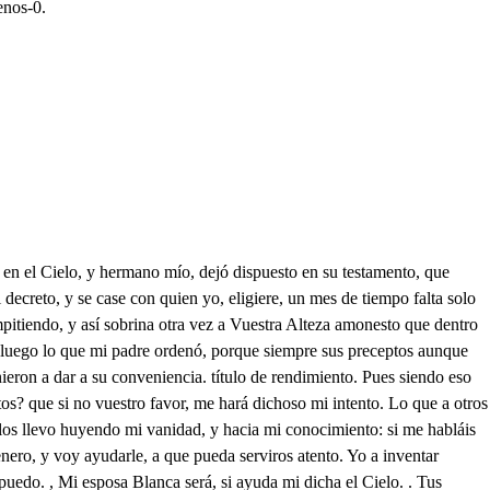
enos-0.
? no dirás tal, si es que escuchas la razón de mi tormento. Hoy, o he de elegir esposo, o no elegirle; si quiero no hacerlo, usará mi tío del poder del testamento, y me casará con su hijo, que es a quien más aborrezco: si me resuelvo a casarme, tanto en esto me violento, que la acción para intentarlo me falta: si considoro, que por no ser de mi primo, es preciso el casamiento, del Príncipe de Bearne me acuerdo, y cuando me acuerdo mas que el horror de aquel vivo puede el amor de este muerto. A Carlos, Conde de Ungel, tan obligada me muestro, que faltar a esto, faltar sería a mi nacimiento, pues olvidada de todo lo que en mi servicio ha hecho, del mérito se aprovecha, solo para el rendimiento: a uno enemiga, a otro amante, a otro obligada me veo, si de un odio quiero huir, en una pasión tropiezo, si a una obligación me ajusto, una sinrazón encuentro, El Príncipe es quien robó mi albedrío que en lo atento de una mujer de mi sangre, nadie lograta el trofeo de tenerse si no fuera robándole; que es muy cierto, que entregarle, es liviandad, pues cuando obligue un afecto, harto es para que le roben prestar el consentimiento: decirte que quiero a Carlos, engañarte fuera, pero también sería engañarte decirte que le aborrezco: siento hallarme agradecida a hombre a quien amor no tengo, o siento que amor me falte, para hombre a quien tanto debo. Esta, Fenisa, es la causa de todos mis sentimientos, casarme yo, es tiranía, no casarme, desacierto, sinrazón no amar a Carlos, quererle, imposible intento, casar con mi primos es rabia, resistirlo, grave empeño. Y así entre tantos pesares, dudas imposibles, miedos, sin olvidar mis cariños, con mi obligación cumpliendo, porque a vista de estos males no quede entre todos ellos mi recato bien quejoso; ni Carlos mal satisfecho, mi tío, y primo ofendidos, los Príncipes descontentos, moriré, y si me faltare puñal, cordel, o veneno, mi dolor me acabará, pues que no haz en falta es cierto cordel, veneno, y puñal, donde están mis sentimientos. No hacierto a determinarme, puesto que así llegó a verte, si tengo que agi adecerte, o tengo de que quejarme, que aunque el favor te he estimado de referir tu tormento, quejome del sentimiento que a mi pecho has tresladado, Ya para entrar dimos falte, que estamos sanos entiendo, mas yo ahora estoy temiendo mas que el salto, el sobresalto. Calla, Sancho, y no el temor te aflija de una caída, cuando sufro yo la herida d del más hermoso rigor. Troquemos, pues, de dolores, si en saltar somos traviesos, y rompete tú los huesos, que yo fufriré rigores: pero mejor se ha dispuesto, señor que yo presumí. Ah Cielos! Blanca está aquí: Señora? Carlos, qué es esto? Señora, si tanta gloria la merece un desterrado, que a un más que de vuestro Estado lo está de vuestra memoria. Hoy, que a pesar del poder o de vuestro tío tirano, esto que aquí en veros gano, no lo puedo, ya perder. Hoy que a veros he venido, después de tantas ausencias, a que a más de mis potencias seáis objeto a mis sentidos, permitid, si es que no ofende a vuestro dido mi fe que a mi voz oiga, lo que a mis suspiros no entiende, mas si de mi pena al ruido, que ya por la voz s