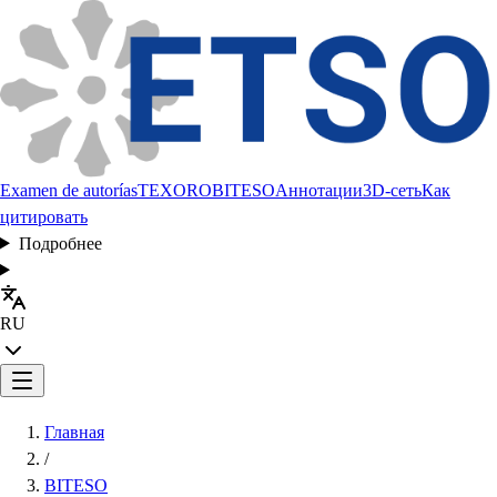
Examen de autorías
TEXORO
BITESO
Аннотации
3D-сеть
Как
цитировать
Подробнее
RU
Главная
/
BITESO