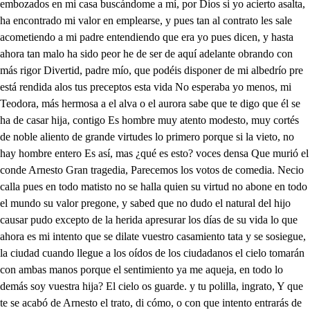
embozados en mi casa buscándome a mí, por Dios si yo acierto asalta,
ha encontrado mi valor en emplearse, y pues tan al contrato les sale
acometiendo a mi padre entendiendo que era yo pues dicen, y hasta
ahora tan malo ha sido peor he de ser de aquí adelante obrando con
más rigor Divertid, padre mío, que podéis disponer de mi albedrío pre
está rendida alos tus preceptos esta vida No esperaba yo menos, mi
Teodora, más hermosa a el alva o el aurora sabe que te digo que él se
ha de casar hija, contigo Es hombre muy atento modesto, muy cortés
de noble aliento de grande virtudes lo primero porque si la vieto, no
hay hombre entero Es así, mas ¿qué es esto? voces densa Que murió el
conde Arnesto Gran tragedia, Parecemos los votos de comedia. Necio
calla pues en todo matisto no se halla quien su virtud no abone en todo
el mundo su valor pregone, y sabed que no dudo el natural del hijo
causar pudo excepto de la herida apresurar los días de su vida lo que
ahora es mi intento que se dilate vuestro casamiento tata y se sosiegue,
la ciudad cuando llegue a los oídos de los ciudadanos el cielo tomarán
con ambas manos porque el sentimiento ya me aqueja, en todo lo
demás soy vuestra hija? El cielo os guarde. y tu polilla, ingrato, Y que
te se acabó de Arnesto el trato, di cómo, o con que intento entrarás de