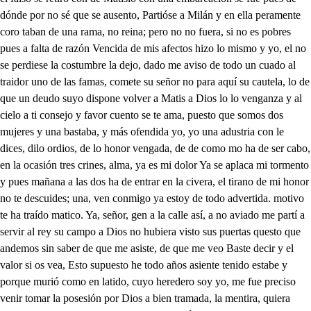
dónde por no sé que se ausento, Partióse a Milán y en ella peramente
coro taban de una rama, no reina; pero no no fuera, si no es pobres
pues a falta de razón Vencida de mis afectos hizo lo mismo y yo, el no
se perdiese la costumbre la dejo, dado me aviso de todo un cuado al
traidor uno de las famas, comete su señor no para aquí su cautela, lo de
que un deudo suyo dispone volver a Matis a Dios lo lo venganza y al
cielo a ti consejo y favor cuento se te ama, puesto que somos dos
mujeres y una bastaba, y más ofendida yo, yo una adustria con le
dices, dilo ordios, de lo honor vengada, de de como mo ha de ser cabo,
en la ocasión tres crines, alma, ya es mi dolor Ya se aplaca mi tormento
y pues mañana a las dos ha de entrar en la civera, el tirano de mi honor
no te descuides; una, ven conmigo ya estoy de todo advertida. motivo
te ha traído matico. Ya, señor, gen a la calle así, a no aviado me partí a
servir al rey su campo a Dios no hubiera visto sus puertas questo que
andemos sin saber de que me asiste, de que me veo Baste decir y el
valor si os vea, Esto supuesto he todo años asiente tenido estabe y
porque murió como en latido, cuyo heredero soy yo, me fue preciso
venir tomar la posesión por Dios a bien tramada, la mentira, quiera