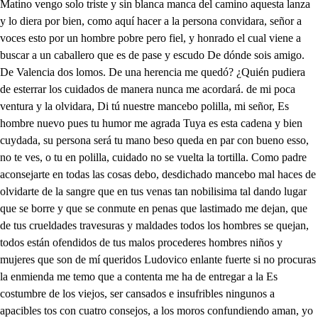
Matino vengo solo triste y sin blanca manca del camino aquesta lanza
y lo diera por bien, como aquí hacer a la persona convidara, señor a
voces esto por un hombre pobre pero fiel, y honrado el cual viene a
buscar a un caballero que es de pase y escudo De dónde sois amigo.
De Valencia dos lomos. De una herencia me quedó? ¿Quién pudiera
de esterrar los cuidados de manera nunca me acordará. de mi poca
ventura y la olvidara, Di tú nuestre mancebo polilla, mi señor, Es
hombre nuevo pues tu humor me agrada Tuya es esta cadena y bien
cuydada, su persona será tu mano beso queda en par con bueno esso,
no te ves, o tu en polilla, cuidado no se vuelta la tortilla. Como padre
aconsejarte en todas las cosas debo, desdichado mancebo mal haces de
olvidarte de la sangre que en tus venas tan nobilisima tal dando lugar
que se borre y que se conmute en penas que lastimado me dejan, que
de tus crueldades travesuras y maldades todos los hombres se quejan,
todos están ofendidos de tus malos procederes hombres niños y
mujeres que son de mí queridos Ludovico enlante fuerte si no procuras
la enmienda me temo que a contenta me ha de entregar a la Es
costumbre de los viejos, ser cansados e insufribles ningunos a
apacibles tos con cuatro consejos, a los moros confundiendo aman, yo