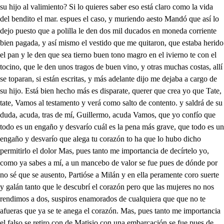
su hijo al valimiento? Si lo quieres saber eso está claro como la vida
del bendito el mar. espues el caso, y muriendo aesto Mandó que así lo
dejo puesto que a polilla le den dos mil ducados en moneda corriente
bien pagada, y así mismo el vestido que me quitaron, que estaba herido
el pan y le den que sea tierno buen tono magro en el ivierno te con el
tocino, que le den unos tragos de buen vino, y otras muchas costas, allí
se toparan, si están escritas, y más adelante dijo me dejaba a cargo de
su hijo. Está bien hecho más es disparate, querer que crea yo que Tate,
tate, Vamos al testamento y verá como salto de contento. y saldrá de su
duda, acuda, tras de mí, Guillermo, acuda Vamos, que yo confío que
todo es un engaño y desvarío cuál es la pena más grave, que todo es un
engaño y desvarío que alega tu corazón to ha que lo hubo dicho
permitirlo el dolor Mas, pues tanto me importancia de decírtelo yo,
como ya sabes a mí, a un mancebo de valor se fue pues de dónde por
no sé que se ausento, Partióse a Milán y en ella peramente coro suerte
y galán tanto que le descubrí el corazón pero que las mujeres no nos
rendimos a dos, suspiros enamorados de cualquiera que que no te
afueras que ya se te anega el corazón. Mas, pues tanto me importancia
el falso se retiro con de Matisio con una embarcación se fue pues de