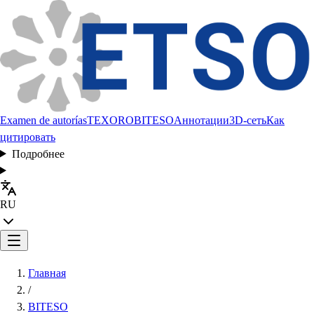
Examen de autorías
TEXORO
BITESO
Аннотации
3D-сеть
Как
цитировать
Подробнее
RU
Главная
/
BITESO