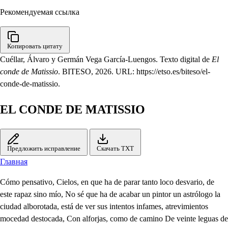
Рекомендуемая ссылка
Копировать цитату
Cuéllar, Álvaro y Germán Vega García-Luengos. Texto digital de
El
conde de Matissio
. BITESO, 2026. URL: https://etso.es/biteso/el-
conde-de-matissio.
EL CONDE DE MATISSIO
Предложить исправление
Скачать TXT
Главная
Cómo pensativo, Cielos, en que ha de parar tanto loco desvario, de
este rapaz sino mío, No sé que ha de acabar un pintor un astrólogo la
ciudad alborotada, está de ver sus intentos infames, atrevimientos
mocedad destocada, Con alforjas, como de camino De veinte leguas de