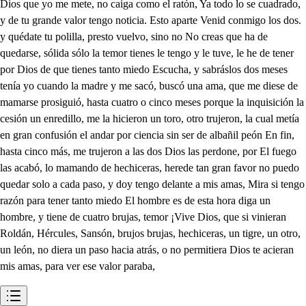
Dios que yo me mete, no caiga como el ratón, Ya todo lo se cuadrado,
y de tu grande valor tengo noticia. Esto aparte Venid conmigo los dos.
y quédate tu polilla, presto vuelvo, sino no No creas que ha de
quedarse, sólida sólo la temor tienes le tengo y le tuve, le he de tener
por Dios de que tienes tanto miedo Escucha, y sabráslos dos meses
tenía yo cuando la madre y me sacó, buscó una ama, que me diese de
mamarse prosiguió, hasta cuatro o cinco meses porque la inquisición la
cesión un enredillo, me la hicieron un toro, otro trujeron, la cual metía
en gran confusión el andar por ciencia sin ser de albañil peón En fin,
hasta cinco más, me trujeron a las dos Dios las perdone, por El fuego
las acabó, lo mamando de hechiceras, herede tan gran favor no puedo
quedar solo a cada paso, y doy tengo delante a mis amas, Mira si tengo
razón para tener tanto miedo El hombre es de esta hora diga un
hombre, y tiene de cuatro brujas, temor ¡Vive Dios, que si vinieran
Roldán, Hércules, Sansón, brujos brujas, hechiceras, un tigre, un otro,
un león, no diera un paso hacia atrás, o no permitiera Dios te acieran
mis amas, para ver ese valor paraba,