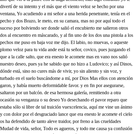
divertí de su intento y el más que el viento veloz se hecho por una
ventana, Yo acudiendo a mi señor a una herida penetrante, tenía en el
pecho y dos Brazo, le meto, en su camara, mas no por aquí todo el
suceso por bolviendo ser donde salió el encubierto me salieron otros
dos al encuentro en máscarado, y al fin uno de los dos una pistola a los
pechos me puso en baja voz me dijo. El labio, no muevas, o aqueste
plomo veloz para tu vida ande está tu señor, covico, pues juzgando el
que a la calle salto, que era enesto le acomete mas en vano nos salió
nuestro deseo, pues ya he sabido que no hizo a Ludovico; y así Dinos,
dónde está, sino no cures más de vivir, yo sin aliento y sin voz, y
turbado en el suelo buscándome a mí, por Dios Mas ellos con atención
garon, y había muerto deformidable favor. y en fin por asegurarse,
saltaron por un balcón. de esa hermosa galería, remitiendo a otra
ocasión su venganza o su deseo Yo desechando el pavor reparo que
estaba sólo si libre de tal traición vuexcelencia, aquí me vine un ánimo
y con dolor por el desgraciado lance que era enesto le acomete el cielo
os ha defendido de tanto aleve traidor, por freno a las crueldades
Mudad de vida, señor, Todo es agueros, y todo me causa ya confusión