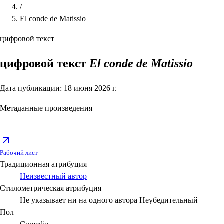
/
El conde de Matissio
цифровой текст
цифровой текст
El conde de Matissio
Дата публикации: 18 июня 2026 г.
Метаданные произведения
Рабочий лист
Традиционная атрибуция
Неизвестный автор
Стилометрическая атрибуция
Не указывает ни на одного автора
Неубедительный
Пол