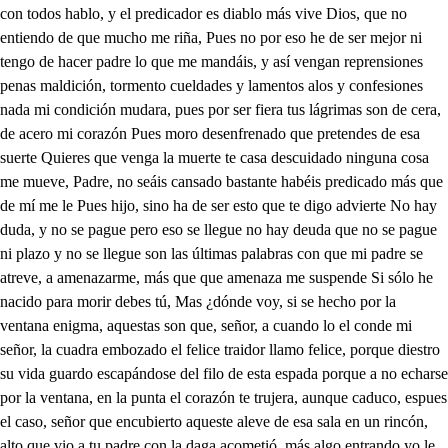
con todos hablo, y el predicador es diablo más vive Dios, que no
entiendo de que mucho me riña, Pues no por eso he de ser mejor ni
tengo de hacer padre lo que me mandáis, y así vengan reprensiones
penas maldición, tormento cueldades y lamentos alos y confesiones
nada mi condición mudara, pues por ser fiera tus lágrimas son de cera,
de acero mi corazón Pues moro desenfrenado que pretendes de esa
suerte Quieres que venga la muerte te casa descuidado ninguna cosa
me mueve, Padre, no seáis cansado bastante habéis predicado más que
de mí me le Pues hijo, sino ha de ser esto que te digo advierte No hay
duda, y no se pague pero eso se llegue no hay deuda que no se pague
ni plazo y no se llegue son las últimas palabras con que mi padre se
atreve, a amenazarme, más que que amenaza me suspende Si sólo he
nacido para morir debes tú, Mas ¿dónde voy, si se hecho por la
ventana enigma, aquestas son que, señor, a cuando lo el conde mi
señor, la cuadra embozado el felice traidor llamo felice, porque diestro
su vida guardo escapándose del filo de esta espada porque a no echarse
por la ventana, en la punta el corazón te trujera, aunque caduco, espues
el caso, señor que encubierto aqueste aleve de esa sala en un rincón,
alto que vio a tu padre con la daga acometió, más algo entrando yo le