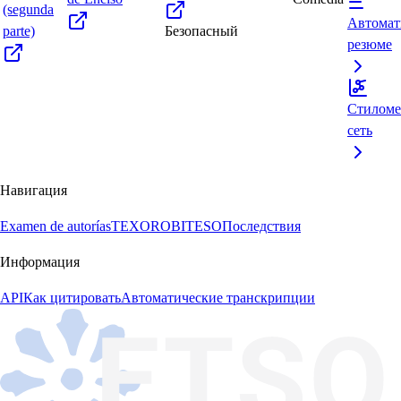
(segunda
Автомат
parte)
Безопасный
резюме
Стиломе
сеть
Навигация
Examen de autorías
TEXORO
BITESO
Последствия
Информация
API
Как цитировать
Автоматические транскрипции