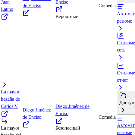
Juan
Enciso
de Enciso
Comedia
Latino
Автомат
Вероятный
резюме
Стиломе
сеть
Стиломе
отчет
La mayor
hazaña de
Доступ 
Carlos V
Diego Jiménez de
Diego Jiménez
Enciso
de Enciso
Comedia
Автомат
La mayor
Безопасный
резюме