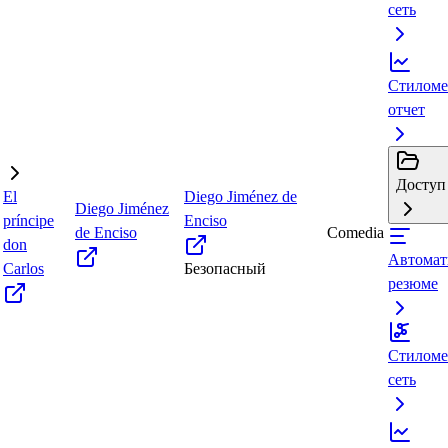
сеть
Стиломе
отчет
Доступ 
El
Diego Jiménez de
Diego Jiménez
príncipe
Enciso
de Enciso
Comedia
don
Автомат
Carlos
Безопасный
резюме
Стиломе
сеть