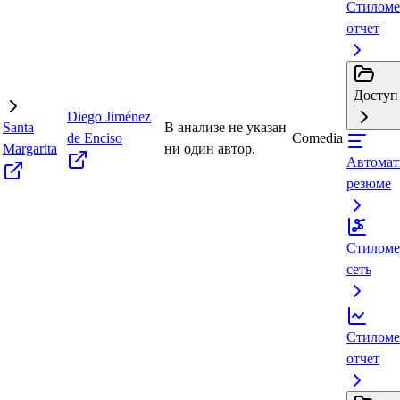
Стиломе
отчет
Доступ 
Diego Jiménez
Santa
В анализе не указан
de Enciso
Comedia
Margarita
ни один автор.
Автомат
резюме
Стиломе
сеть
Стиломе
отчет