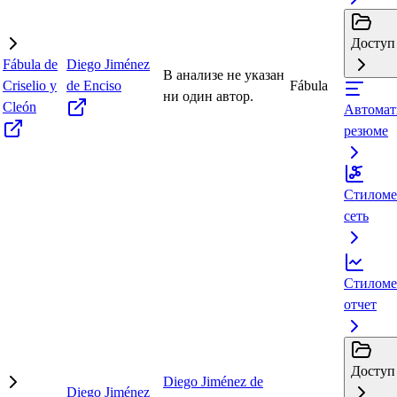
Доступ 
Fábula de
Diego Jiménez
В анализе не указан
Criselio y
de Enciso
Fábula
ни один автор.
Cleón
Автомат
резюме
Стиломе
сеть
Стиломе
отчет
Доступ 
Diego Jiménez de
Diego Jiménez