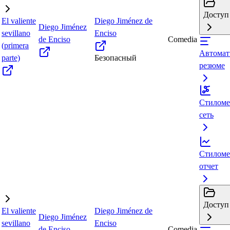
Доступ 
El valiente
Diego Jiménez de
Diego Jiménez
sevillano
Enciso
de Enciso
Comedia
(primera
Автомат
parte)
Безопасный
резюме
Стиломе
сеть
Стиломе
отчет
Доступ 
El valiente
Diego Jiménez de
Diego Jiménez
sevillano
Enciso
de Enciso
Comedia