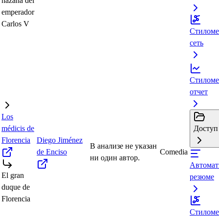
hazaña del
emperador
Carlos V
Стиломе
сеть
Стиломе
отчет
Los
médicis de
Доступ 
Florencia
Diego Jiménez
В анализе не указан
de Enciso
Comedia
ни один автор.
Автомат
El gran
резюме
duque de
Florencia
Стиломе