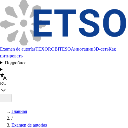
Examen de autorías
TEXORO
BITESO
Аннотации
3D-сеть
Как
цитировать
Подробнее
RU
Главная
/
Examen de autorías