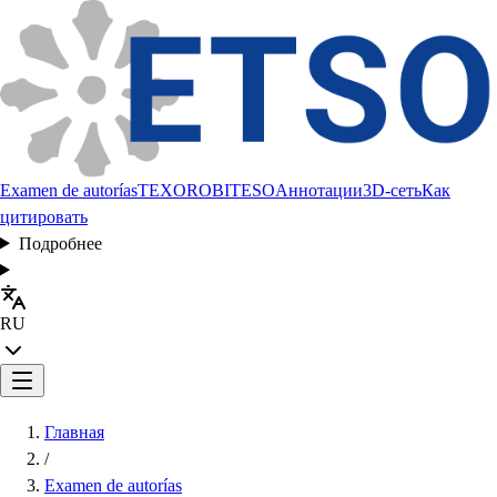
Examen de autorías
TEXORO
BITESO
Аннотации
3D-сеть
Как
цитировать
Подробнее
RU
Главная
/
Examen de autorías