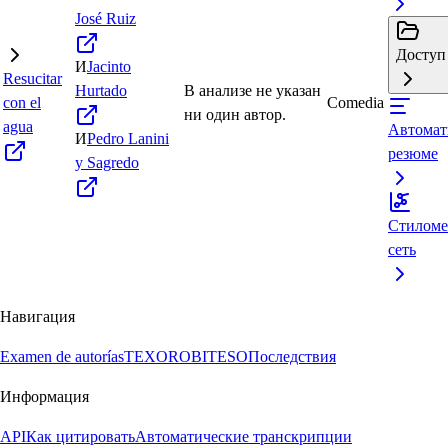
José Ruiz
Доступ 
И
Jacinto
Resucitar
Hurtado
В анализе не указан
con el
Comedia
ни один автор.
agua
Автомат
И
Pedro Lanini
резюме
y Sagredo
Стиломе
сеть
Навигация
Examen de autorías
TEXORO
BITESO
Последствия
Информация
API
Как цитировать
Автоматические транскрипции