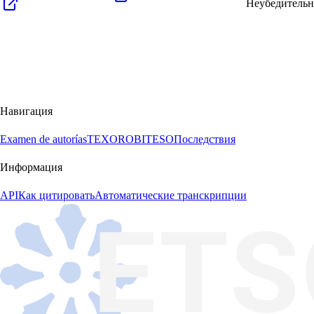
Неубедитель
Навигация
Examen de autorías
TEXORO
BITESO
Последствия
Информация
API
Как цитировать
Автоматические транскрипции