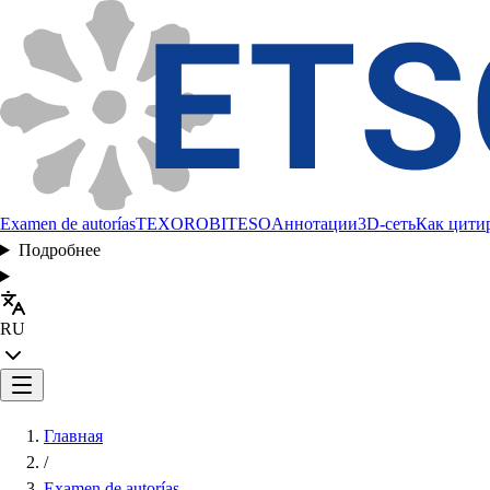
Examen de autorías
TEXORO
BITESO
Аннотации
3D-сеть
Как цити
Подробнее
RU
Главная
/
Examen de autorías