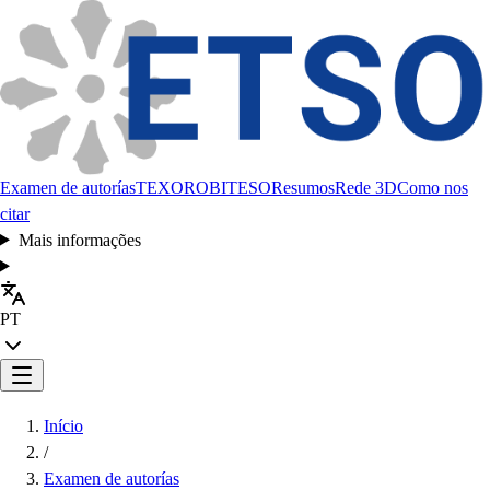
Examen de autorías
TEXORO
BITESO
Resumos
Rede 3D
Como nos
citar
Mais informações
PT
Início
/
Examen de autorías