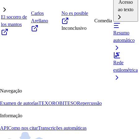
Acesso
ao texto
Carlos
No es posible
El socorro de
Arellano
Comedia
los mantos
Inconclusivo
Resumo
automático
Rede
estilométrica
Navegação
Examen de autorías
TEXORO
BITESO
Repercussão
Informação
API
Como nos citar
Transcrições automáticas