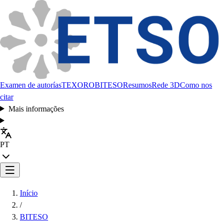
Examen de autorías
TEXORO
BITESO
Resumos
Rede 3D
Como nos
citar
Mais informações
PT
Início
/
BITESO