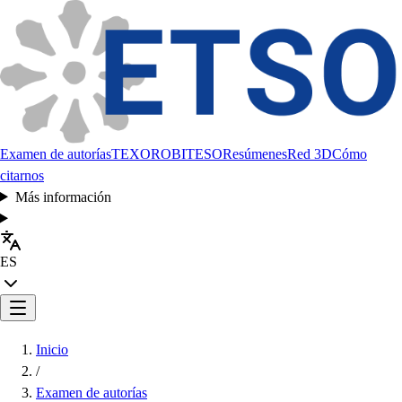
Examen de autorías
TEXORO
BITESO
Resúmenes
Red 3D
Cómo
citarnos
Más información
ES
Inicio
/
Examen de autorías