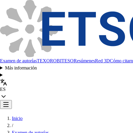
Examen de autorías
TEXORO
BITESO
Resúmenes
Red 3D
Cómo citarn
Más información
ES
Inicio
/
Examen de autorías