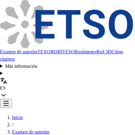
Examen de autorías
TEXORO
BITESO
Resúmenes
Red 3D
Cómo
citarnos
Más información
ES
Inicio
/
Examen de autorías