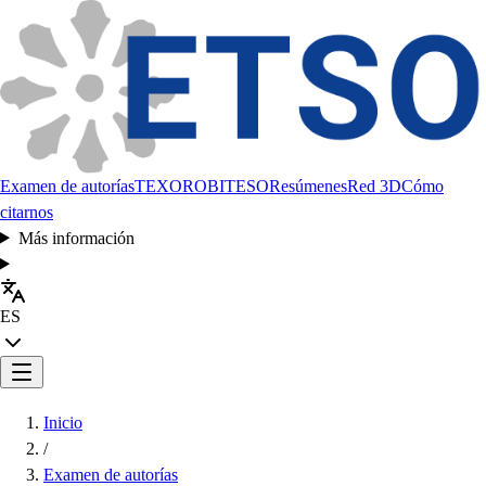
Examen de autorías
TEXORO
BITESO
Resúmenes
Red 3D
Cómo
citarnos
Más información
ES
Inicio
/
Examen de autorías