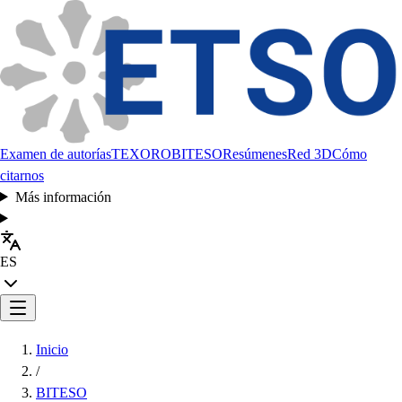
Examen de autorías
TEXORO
BITESO
Resúmenes
Red 3D
Cómo
citarnos
Más información
ES
Inicio
/
BITESO