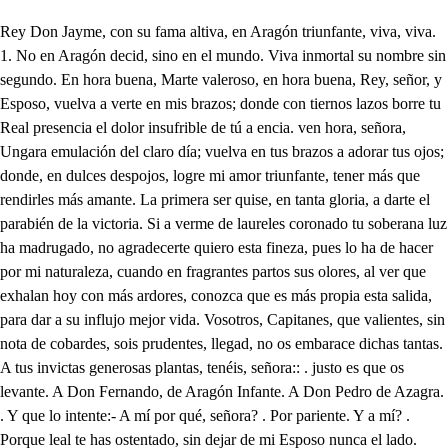
Rey Don Jayme, con su fama altiva, en Aragón triunfante, viva, viva. 1. No en Aragón decid, sino en el mundo. Viva inmortal su nombre sin segundo. En hora buena, Marte valeroso, en hora buena, Rey, señor, y Esposo, vuelva a verte en mis brazos; donde con tiernos lazos borre tu Real presencia el dolor insufrible de tú a encia. ven hora, señora, Ungara emulación del claro día; vuelva en tus brazos a adorar tus ojos; donde, en dulces despojos, logre mi amor triunfante, tener más que rendirles más amante. La primera ser quise, en tanta gloria, a darte el parabién de la victoria. Si a verme de laureles coronado tu soberana luz ha madrugado, no agradecerte quiero esta fineza, pues lo ha de hacer por mi naturaleza, cuando en fragrantes partos sus olores, al ver que exhalan hoy con más ardores, conozca que es más propia esta salida, para dar a su influjo mejor vida. Vosotros, Capitanes, que valientes, sin nota de cobardes, sois prudentes, llegad, no os embarace dichas tantas. A tus invictas generosas plantas, tenéis, señora:: . justo es que os levante. A Don Fernando, de Aragón Infante. A Don Pedro de Azagra. . Y que lo intente:- A mí por qué, señora? . Por pariente. Y a mí? . Porque leal te has ostentado, sin dejar de mi Esposo nunca el lado. Extraña gravedad, poco ha sabido, que habla Violante con quien no es sufrido. Llegad vosotros, de Alcañiz leales, que aguarda el Rey. . 1. A vuestros pies Reales tiene, señor, tu Alteza, rendida de Alcañiz a la Nobleza. Con la humildad, que a tu grandeza debe, plantas, conmigo, está la Plebe. Mis brazos os reciban con más gusto, ve otro lugar en mí no será justo tanta lealtad, y la prevengo, or la satisfacción que de ella tengo, en uno, y otro estado, los peores, Alcañiz no saben ser traidores. ictorioso hoy, amigos, he llegado, habiendo las dos Islas sujetado, que con mis guarniciones pondrán freno Africano orgullo, al Agareno: Mallorca, y Menorca, Islas mayores Mar Mediterraneo, dos horrores, dos escalas, dos cuevas, dos abrigos de bárbaros Corsarios enemigos, conquistó mi osadía acalorada de los ardientes filos de mi espada; mas qué mucho triunfasen mis Pendones, si me dejé a Aragón sin Infanzones? Luego que en las Baleares mi fortuna los crecientes menguó de tanta Luna; y donde se ostentaba la más bella, colocar vi de la mejor Estrella la Imagen prodigiosa, en esta empresa acción la más gloriosa; para lograr de la victoria el fruto, que es aliviar los Pueblos del tributo, que la guerra ocasiona, al centro vuelvo de mi Real Corona; con que entendidos uno y otro estado, del fin con que a Alcañiz hoy he llegado, aunque de paso, ved si alguno tiene, que aliviarlo conviene; o si (valgaos para esto vuestra audacía) que pedirme tenéis alguna gracia; porque al mérito vuestro será estrecho cualquier don que os conceda de derecho. A tus pies, por favor tan soberano, para que sea mayor, nos da tu mano. . Levantad. . A la esfera nos elevaste así. . Ya solo espera a que pidáis, atento mi cuidado. 1. Advirtiendo, señor, que fatigado tu Majestad vendrá, y que prevenido el más digno hospedaje está elegido, que lleguéis a ocuparle, por propicia, es gracia que pedimos de justicia. Vamos señora, pues justo es honrarlos. Dicha es tener, señor, tales Vasallos. 2. Repetid, que del Rey la fama altiva, en Aragón criuntante viva. tri Poder de Dios, qué grandeza, qué aparato, en un momento, para este recibimiento, ha dispuesto la Nobleza! Qué Jardines, y qué fuentes, qué arcos, y qué invenciones, y en ventanas, y en balcones, qué adornos tan excelentes! Qué tropeles, qué bullicio Viva. va allí la guarda moviendo! con alabardas, entiendo, que hacen hoy el ejercicio: Mas ya que lo puedo ver, donde el ver me da lugar para decir, en hablar también me he de entretener. Que se inventase el sufrir para buenos, niego yo; sin duda, quien lo inventó no supo qué era servir, a quien (callo lo demás) lo menos que me hace hacer, cuando él ha de acometer, es, que vaya yo detrás. Yo metido en la estacada? yo obligado a hacer forrajes? yo ir a buscar los vagajes? yo Soldado sin soldada? Yo atender de una baqueta al toque, que me alborota? yo con botas, y sin bota? yo alojarme con boleta? Yo, aunque la atisbe derecha la intención (por Dios me aturdo) hacia mí de un Moro zurdo, que viene como una flecha, no me he de poder zafar, sino que, para lucir, a encontrarla he de salir, sabiendo me ha de clavar? Yo los Mandamientos pinto, no guardando los de atrás, para romper los demás, he de empezar por el quinto? Yo en fin: pero satisfago con decir: ola, encubiertas vienen a verme en las fiestas? Llégate más. . Ya lo hago. Qué sí, dicen? me arrepiento de haberlo así preguntado: que llegue? en ese pecado yo, señoras, no consiento. Háblale tú. . Ya he entendido. Diga usted, señor Soldado, . de los que hoy aquí han llegado, es usted recién venido? Soilo para su mandar, y vine después de ayer: hay algo más que saber? Le quisiera preguntar::- Pues ya no la quiero oír. Por qué? Porque, en conclusión, preguntar en Aragón, es lo mismo que pedir. Acaba, dile quien eres. Y al darle yo, qué diría? El que singular sería entre todas las mujeres. Pues mira si puede ser lo que me has asegurado. . Arredro vayas, pecado: quien en ti había de caer? a qué has venido, me di, desde Albarracín acá? Mi Ama te lo dirá. Señora, tú estás aquí? sola no será. . Pues cuando no están mis penas conmigo? dónde queda mi enemigo? Con quién estabas hablando? Pero no no has de decirlo, si aunque haya llegado a verlo, lo dudo, y él no creerlo está en no llegar a oírlo. Cómo así? mas qué, o por qué, lo que no me ha de importar, el saberlo he de intentar? Yo, ingrato, te lo diré: que si ofender mi opinión, sin razón, hasta ahora vi, no quiero haya desde aquí para ofenderla razón. Aunque de los altos timbres que heredé en Albarracín, donde siendo tu señor, Esclavo llamarte oí de mis ojos (pese a ellos, que lo creyeron así) tan contraria injusta acción, como hallarme en Alcañiz sola, y en aqueste traje, llegues a extrañar en mí: presumiendo los motivos, que me obligan a elegir este medio, aunque distante del lustre con que nací, no es bien que culparme intentes, cuando debes discurrir, que por reparar lo más, lo menos no he de advertir. Bien sabes, injusto Dueño, de mi fama (ay infeliz, lo que debiera callar, que presto hube de decir!) que el más bello luminar en los campos de zafir dos veces se miró arder, y dos por este Cenit, yendo otra esfera a abrasar, se sintió menos herir, desde que mi adusto ceño, que se debió distinguir entre los más singulares por tan altivo, rendí a la fe de tu palabra, que fácilmente creí, sin duda, porque llorar al pronunciarle te vi; pues hasta entonces, aunque antes me supiste prevenir. para este fin, con los medios de ponderar, de aplaudir, de celebrar, de ofrecer, de suspirar, de gemir, de constante idolatrar, y de rendido servir; fui roca, fui bronco mármol, fui peñasco, bronce fui, a cuya dureza pudo, para labrarla, servir tus promesas de cincel, tus lágrimas de buril, que durando hasta lograr, cesaron al conseguir. Dos años ha que tirano, las enjugaste, y en fin, que violado mi decoro, a tanta obligación, si, faltaste, siendo un acaso, una traición (pese a mí, que lo repito) disculpa de tu retiro: no aquí es bien te llegue a acordar, por satisfacer el vil motivo de tu mudanza, cuantos medios elegí, ni la evidencia con que desengañar pretendí tu recelo, que uno, ni otro, aleve, no es para aquí; la cólera, la ira, y rabia es del caso no encubrir; que ausentándote a este tiempo, hizo somentar en mí, el hacerme saber, que, obligándote a partir tu honor, llamado del Rey, mas te obligaba el huir de estar en paraje adonde me pudieses ver, ni oír: De este baldón, de esta afrenta, si al pretenderte seguir mi enojo, no lo estorbara el que desde Albarracín, partiendo en posta a Tortosa, te embarcaste desde allí a la expedición gloriosa de Mallorca, hubiera, sí, vengadome luego; pero ya que no pude (ay de mí!) entonces, y más templada me halló el aviso feliz, de que desde Tarragona, donde un velero Delfín te condujo separado, pasabas por Alcañiz con el Rey a Zaragoza, resuelvo luego venir, para evitar mayor nota, a encontrar contigo el fin, que por recompensa, busca mi honor, o si no morir en la demanda: a este efecto, atropellando salí los respetos de mi casa, para lo que me valí, sin que de otros me fiase, de la que miras aquí, y de un anciano Escudero, que hoy hice volver y así, Don Pedro señor, mi Dueño, si de mi fe aqueste ardid, que no es ya de mi venganza efecto, de mi amor sí; si el Cielo::- . Calla, tirana, no acabes de proferir lo que a mí me ha de irritar, y él te puede desmentir: quererme satisfacer, cuando yo mi agravio vi, es en vano; piensa, ingrata, en volverte a Albarracín, y piensa que es, al usarlo, este rigor contra mí. Nunca aquella infeliz noche bajado hubiera al jardín, vanamente a averiguar, curiosamente a inquirir, oyendo una seña, a quien se intentaba dirigir; nunca tu nombre supiera, para que al llegarlo a oír, que era a ti, lo acreditase quien lo supo prorumpir; nunca a evidencias pasaran las sospechas que advertí en su fuga: mas tampoco esto, infiel, no es para aquí. Vuélvete, vuélvete luego, antes, que al verte anadir tan resuelta error a error, me obligues a repetir tus traiciones, tus engaños, mi ofensa, mi rencor, y que para no escucharlos otra vez haya de huir . de tu vista. . Tente, espera, oye, mi bien::- (ay de mí!) Don Pedro, presto lográis: sois feliz enamorado, pues que tan recién llegado, ya hay quien os ruega que oigáis: y pues amante pasión parece, no la embarace. Señor, al favor que me hace esta Dama, da ocasión el día, que lisonjero permite, sin repararse, el que puedan escucharse finezas a un forastero; pero servir a tu Alteza es primero en justa ley. Mientras decretaba el Rey (qué peregrina belleza! qué agrado! qué gravedad!) justas pensiones Reales, en su cuarto Memoriales, quise pasear la Ciudad, y estoy de verla admirado. Con qué atención te repara el Infante. . Oh suerte habín! La Noble