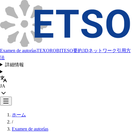
Examen de autorías
TEXORO
BITESO
要約
3Dネットワーク
引用方
法
詳細情報
JA
ホーム
/
Examen de autorías